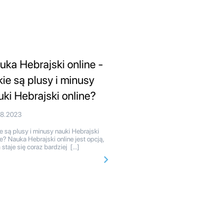
uka Hebrajski online -
kie są plusy i minusy
uki Hebrajski online?
08.2023
e są plusy i minusy nauki Hebrajski
ne? Nauka Hebrajski online jest opcją,
a staje się coraz bardziej […]