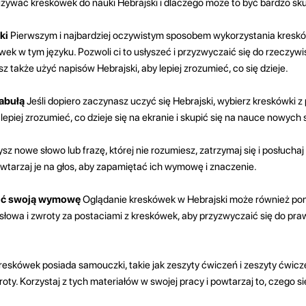
 używać kreskówek do nauki Hebrajski i dlaczego może to być bardzo sk
ki
Pierwszym i najbardziej oczywistym sposobem wykorzystania kresk
ówek w tym języku. Pozwoli ci to usłyszeć i przyzwyczaić się do rzeczy
z także użyć napisów Hebrajski, aby lepiej zrozumieć, co się dzieje.
fabułą
Jeśli dopiero zaczynasz uczyć się Hebrajski, wybierz kreskówki z 
 lepiej zrozumieć, co dzieje się na ekranie i skupić się na nauce nowych 
ysz nowe słowo lub frazę, której nie rozumiesz, zatrzymaj się i posłuchaj 
owtarzaj je na głos, aby zapamiętać ich wymowę i znaczenie.
wić swoją wymowę
Oglądanie kreskówek w Hebrajski może również po
łowa i zwroty za postaciami z kreskówek, aby przyzwyczaić się do prawi
reskówek posiada samouczki, takie jak zeszyty ćwiczeń i zeszyty ćwic
ty. Korzystaj z tych materiałów w swojej pracy i powtarzaj to, czego si