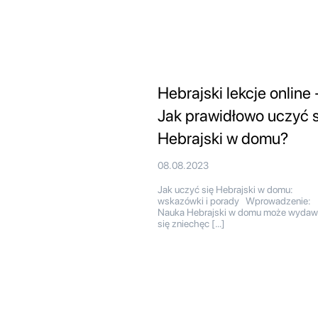
Hebrajski lekcje online 
Jak prawidłowo uczyć s
Hebrajski w domu?
08.08.2023
Jak uczyć się Hebrajski w domu:
wskazówki i porady Wprowadzenie:
Nauka Hebrajski w domu może wydaw
się zniechęc […]