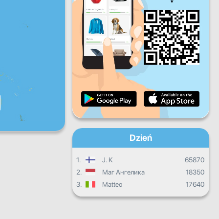
Pt.
Sb.
Nd.
Dzienne postępy
Miesięczne postępy
Certyfikat
Ogólny postęp
Dzień
1.
J. K
65870
2.
Маг Ангелика
18350
3.
Matteo
17640