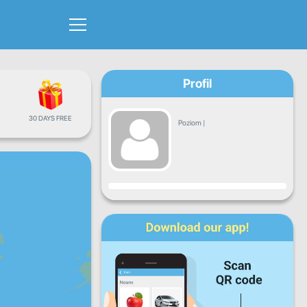
Profil
30 DAYS FREE
Poziom
|
Postęp
Pn.
Wt.
Śr.
Cz.