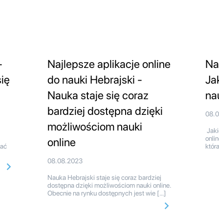
-
Najlepsze aplikacje online
Na
ię
do nauki Hebrajski -
Ja
Nauka staje się coraz
na
bardziej dostępna dzięki
08.
możliwościom nauki
Jaki
onli
online
ać
któr
08.08.2023
Nauka Hebrajski staje się coraz bardziej
dostępna dzięki możliwościom nauki online.
Obecnie na rynku dostępnych jest wie […]