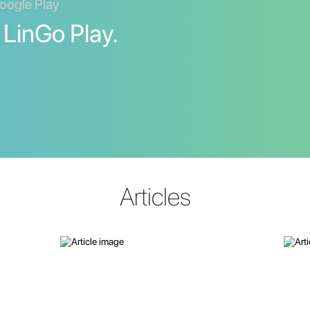
oogle Play
 LinGo Play.
Articles