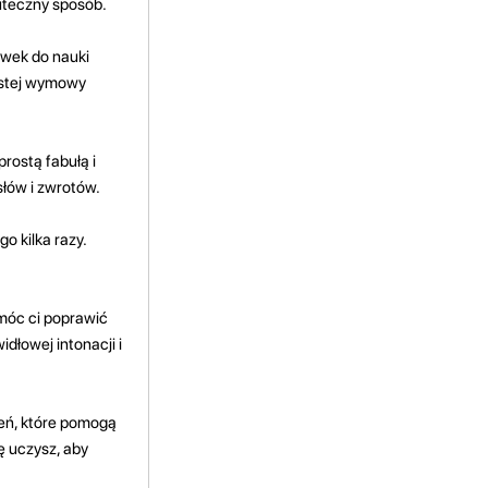
uteczny sposób.
ówek do nauki
wistej wymowy
prostą fabułą i
słów i zwrotów.
go kilka razy.
móc ci poprawić
dłowej intonacji i
zeń, które pomogą
ę uczysz, aby