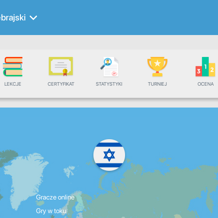
brajski
LEKCJE
CERTYFIKAT
STATYSTYKI
TURNIEJ
OCENA
Gracze online
Gry w toku