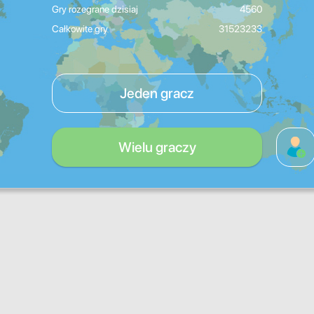
Gry rozegrane dzisiaj
4560
Całkowite gry
31523233
Jeden gracz
Wielu graczy