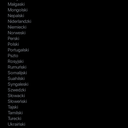
Malgaski
Mongolski
Nepalski
Niderlandzki
Niemiecki
Norweski
Perski
Polski
Portugalski
Pszto
Rosyjski
Rumuński
Somalijski
Suahilski
Syngaleski
Szwedzki
Słowacki
Słoweński
Tajski
Tamilski
Turecki
Ukraiński