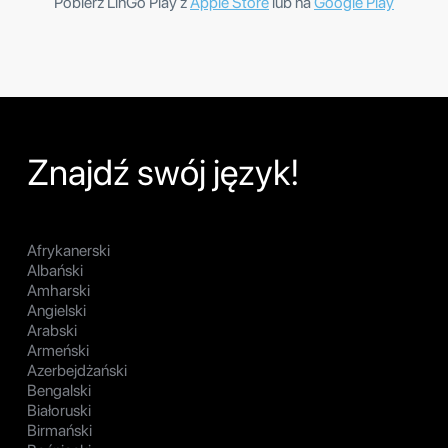
Pobierz LinGo Play z
Apple Store
lub na
Google Play
Znajdź swój język!
Afrykanerski
Albański
Amharski
Angielski
Arabski
Armeński
Azerbejdżański
Bengalski
Białoruski
Birmański