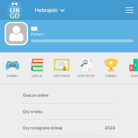
Hebrajski
Poziom
/
ZAGRAJ
LEKCJE
CERTYFIKAT
STATYSTYKI
TURNIEJ
OCE
Gracze online
Gry w toku
Gry rozegrane dzisiaj
4524