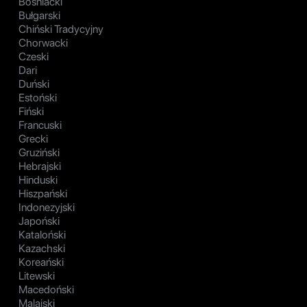
Bośniacki
Bułgarski
Chiński Tradycyjny
Chorwacki
Czeski
Dari
Duński
Estoński
Fiński
Francuski
Grecki
Gruziński
Hebrajski
Hinduski
Hiszpański
Indonezyjski
Japoński
Kataloński
Kazachski
Koreański
Litewski
Macedoński
Malajski