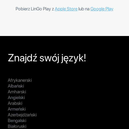
Pobierz LinGo Play z
Apple Store
lub na
Google Play
Znajdź swój język!
Afrykanerski
Albański
Amharski
Angielski
Arabski
Armeński
Azerbejdżański
Bengalski
Białoruski