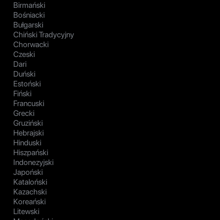
Birmański
Bośniacki
Bułgarski
Chiński Tradycyjny
Chorwacki
Czeski
Dari
Duński
Estoński
Fiński
Francuski
Grecki
Gruziński
Hebrajski
Hinduski
Hiszpański
Indonezyjski
Japoński
Kataloński
Kazachski
Koreański
Litewski