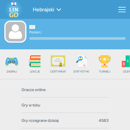
Hebrajski
Poziom
/
ZAGRAJ
LEKCJE
CERTYFIKAT
STATYSTYKI
TURNIEJ
OCE
Gracze online
Gry w toku
Gry rozegrane dzisiaj
4583