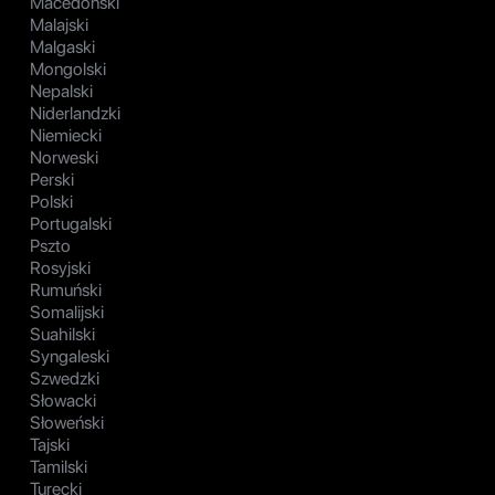
Macedoński
Malajski
Malgaski
Mongolski
Nepalski
Niderlandzki
Niemiecki
Norweski
Perski
Polski
Portugalski
Pszto
Rosyjski
Rumuński
Somalijski
Suahilski
Syngaleski
Szwedzki
Słowacki
Słoweński
Tajski
Tamilski
Turecki