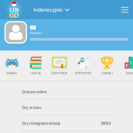
Indonezyjski
Poziom
/
ZAGRAJ
LEKCJE
CERTYFIKAT
STATYSTYKI
TURNIEJ
OCE
Gracze online
Gry w toku
Gry rozegrane dzisiaj
3884