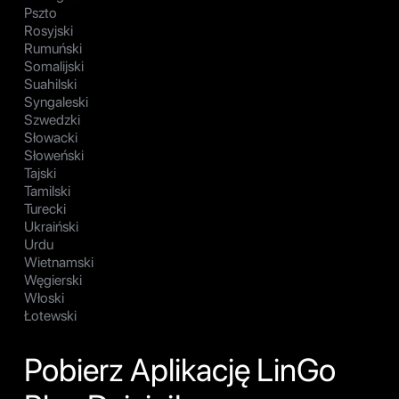
Pszto
Rosyjski
Rumuński
Somalijski
Suahilski
Syngaleski
Szwedzki
Słowacki
Słoweński
Tajski
Tamilski
Turecki
Ukraiński
Urdu
Wietnamski
Węgierski
Włoski
Łotewski
Pobierz Aplikację LinGo