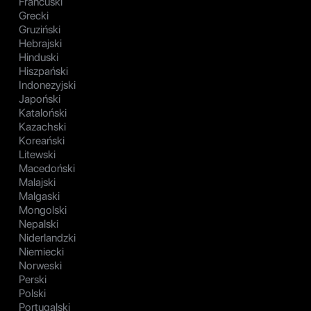
Francuski
Grecki
Gruziński
Hebrajski
Hinduski
Hiszpański
Indonezyjski
Japoński
Kataloński
Kazachski
Koreański
Litewski
Macedoński
Malajski
Malgaski
Mongolski
Nepalski
Niderlandzki
Niemiecki
Norweski
Perski
Polski
Portugalski