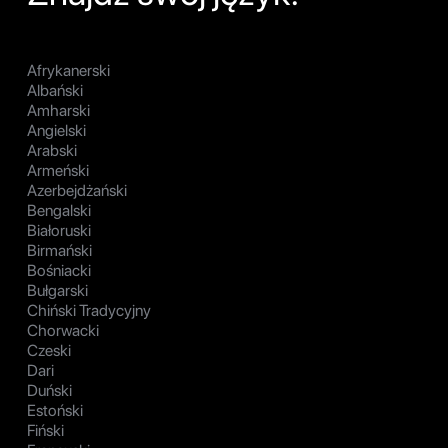
Afrykanerski
Albański
Amharski
Angielski
Arabski
Armeński
Azerbejdżański
Bengalski
Białoruski
Birmański
Bośniacki
Bułgarski
Chiński Tradycyjny
Chorwacki
Czeski
Dari
Duński
Estoński
Fiński