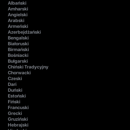
Albański
Amharski
Angielski
Arabski
Armeński
Azerbejdżański
Bengalski
Białoruski
Birmański
Bośniacki
Bułgarski
Chiński Tradycyjny
Chorwacki
Czeski
Dari
Duński
Estoński
Fiński
Francuski
Grecki
Gruziński
Hebrajski