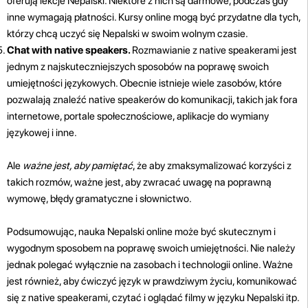
oferują lekcje Nepalski. Niektóre z nich są darmowe, podczas gdy
inne wymagają płatności. Kursy online mogą być przydatne dla tych,
którzy chcą uczyć się Nepalski w swoim wolnym czasie.
Chat with native speakers.
Rozmawianie z native speakerami jest
jednym z najskuteczniejszych sposobów na poprawę swoich
umiejętności językowych. Obecnie istnieje wiele zasobów, które
pozwalają znaleźć native speakerów do komunikacji, takich jak fora
internetowe, portale społecznościowe, aplikacje do wymiany
językowej i inne.
Ale
ważne jest, aby pamiętać
, że aby zmaksymalizować korzyści z
takich rozmów, ważne jest, aby zwracać uwagę na poprawną
wymowę, błędy gramatyczne i słownictwo.
Podsumowując, nauka Nepalski online może być skutecznym i
wygodnym sposobem na poprawę swoich umiejętności. Nie należy
jednak polegać wyłącznie na zasobach i technologii online. Ważne
jest również, aby ćwiczyć język w prawdziwym życiu, komunikować
się z native speakerami, czytać i oglądać filmy w języku Nepalski itp.