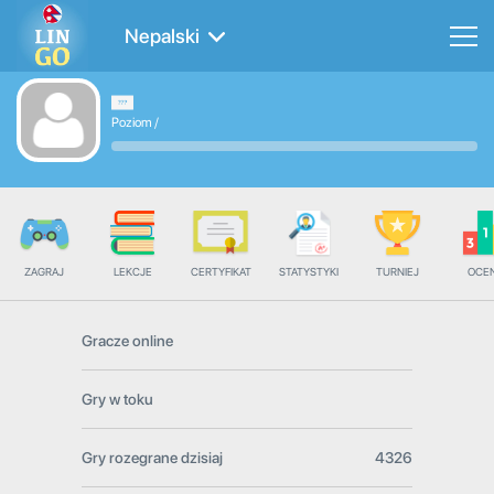
Nepalski
Poziom
/
ZAGRAJ
LEKCJE
CERTYFIKAT
STATYSTYKI
TURNIEJ
OCE
Gracze online
Gry w toku
Gry rozegrane dzisiaj
4326