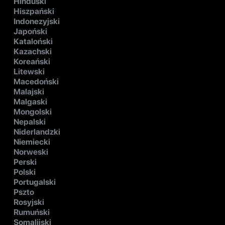
Hinduski
Hiszpański
Indonezyjski
Japoński
Kataloński
Kazachski
Koreański
Litewski
Macedoński
Malajski
Malgaski
Mongolski
Nepalski
Niderlandzki
Niemiecki
Norweski
Perski
Polski
Portugalski
Pszto
Rosyjski
Rumuński
Somalijski