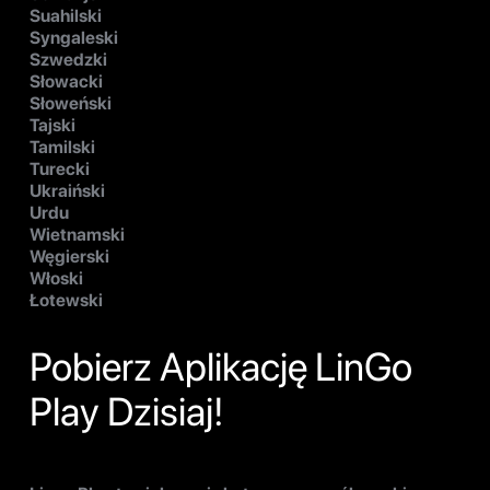
Suahilski
Syngaleski
Szwedzki
Słowacki
Słoweński
Tajski
Tamilski
Turecki
Ukraiński
Urdu
Wietnamski
Węgierski
Włoski
Łotewski
Pobierz Aplikację LinGo
Play Dzisiaj!