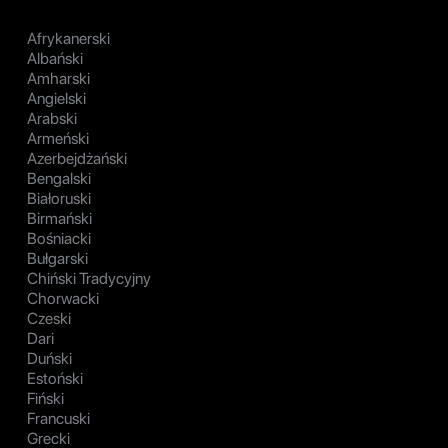
Afrykanerski
Albański
Amharski
Angielski
Arabski
Armeński
Azerbejdżański
Bengalski
Białoruski
Birmański
Bośniacki
Bułgarski
Chiński Tradycyjny
Chorwacki
Czeski
Dari
Duński
Estoński
Fiński
Francuski
Grecki