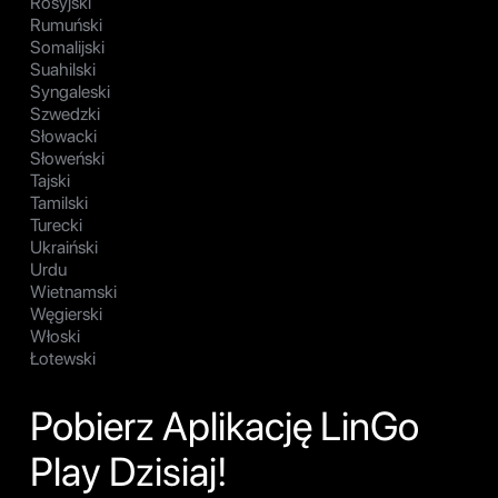
Rosyjski
Rumuński
Somalijski
Suahilski
Syngaleski
Szwedzki
Słowacki
Słoweński
Tajski
Tamilski
Turecki
Ukraiński
Urdu
Wietnamski
Węgierski
Włoski
Łotewski
Pobierz Aplikację LinGo
Play Dzisiaj!