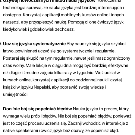
Używaj nowoczesnych metod nauki języków
Nowoczesna
technologia sprawia, że nauka języka jest bardziej interesująca i
dostępna. Korzystaj z aplikacji mobilnych, kursów online i innych
narzędzi, aby przyspieszyć naukę. Pomogą ci one ćwiczyć język
kiedykolwiek i gdziekolwiek zechcesz.
Ucz się języka systematycznie
Aby nauczyć się języka szybko i
łatwo, powinieneś uczyć się go systematycznie i regularnie.
Postaraj się skupić na tym regularnie, nawet jeśli masz ograniczony
czas wolny. Małe lekcje w ciągu dnia mogą być bardziej efektywne
niż długie i żmudne zajęcia kilka razy w tygodniu. Weź udział w
kursach online, korzystaj z aplikacji do codziennej nauki i czytaj
książki w języku Nepalski, aby poprawić swoją wiedzę i
umiejętności.
Don 'nie bój się popełniać błędów
Nauka języka to proces, który
wymaga wielu prób i błędów. Nie bój się popełniać błędów, ponieważ
jest to część procesu uczenia się. Zacznij wchodzić w interakcje z
native speakerami i ćwicz język bez obawy, że popełnisz błąd.