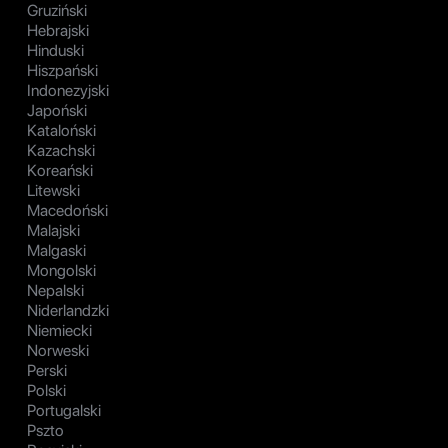
Gruziński
Hebrajski
Hinduski
Hiszpański
Indonezyjski
Japoński
Kataloński
Kazachski
Koreański
Litewski
Macedoński
Malajski
Malgaski
Mongolski
Nepalski
Niderlandzki
Niemiecki
Norweski
Perski
Polski
Portugalski
Pszto