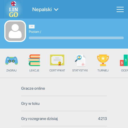
Nepalski
Poziom
/
ZAGRAJ
LEKCJE
CERTYFIKAT
STATYSTYKI
TURNIEJ
OCE
Gracze online
Gry w toku
Gry rozegrane dzisiaj
4213