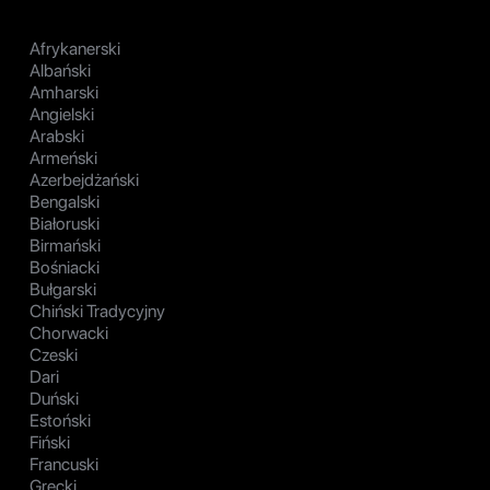
Afrykanerski
Albański
Amharski
Angielski
Arabski
Armeński
Azerbejdżański
Bengalski
Białoruski
Birmański
Bośniacki
Bułgarski
Chiński Tradycyjny
Chorwacki
Czeski
Dari
Duński
Estoński
Fiński
Francuski
Grecki