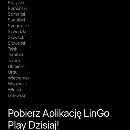
Rosyjski
Rumuński
Somalijski
Suahilski
Syngaleski
Szwedzki
Słowacki
Słoweński
Tajski
Tamilski
Turecki
Ukraiński
Urdu
Wietnamski
Węgierski
Włoski
Łotewski
Pobierz Aplikację LinGo
Play Dzisiaj!