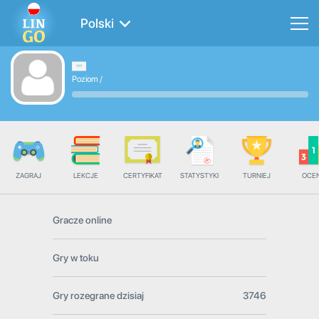
Polski
Poziom
/
ZAGRAJ
LEKCJE
CERTYFIKAT
STATYSTYKI
TURNIEJ
OCE
Gracze online
Gry w toku
Gry rozegrane dzisiaj
3746