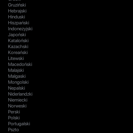
Gruziński
Hebrajski
Hinduski
Hiszpański
Indonezyjski
Japoński
Kataloński
Kazachski
Koreański
Litewski
Macedoński
Malajski
Malgaski
Mongolski
Nepalski
Niderlandzki
Niemiecki
Norweski
Perski
Polski
Portugalski
Pszto