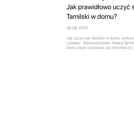
Jak prawidłowo uczyć s
Tamilski w domu?
08.08.2023
Jak uczyć się Tamilski w domu: wskaz
i porady Wprowadzenie: Nauka Tamils
domu może wydawać się zniechęcaj [