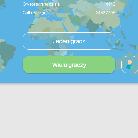
Gry rozegrane dzisiaj
4440
Całkowite gry
31527705
Jeden gracz
Wielu graczy