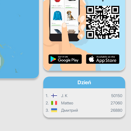
Pt.
Sb.
Nd.
Dzienne postępy
Miesięczne postępy
Certyfikat
Ogólny postęp
Dzień
1.
J. K
50150
2.
Matteo
27060
3.
Дмитрий
26880