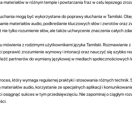
a materiałów w różnym tempie i powtarzania fraz w celu lepszego zroz
łuchania mogą być wykorzystane do poprawy słuchania w Tamilski. Obe
hanie materiałów audio, podkreślanie kluczowych słów i zwrotów oraz 
 nie tylko rozumienie słów, ale także uchwycenie znaczenia całych zdań
iu mówienia z rodzimymi użytkownikami języka Tamilski. Rozmawianie z
i poprawić zrozumienie wymowy i intonacji oraz nauczyć się szybko 
aleźć partnerów do wymiany językowej w mediach społecznościowych l
roces, który wymaga regularnej praktyki i stosowania różnych technik. 
 materiałów audio, korzystanie ze specjalnych aplikacji i komunikowani
 osiągnąć sukces w tym przedsięwzięciu. Nie zapominaj o ciągłym rozw
ści.