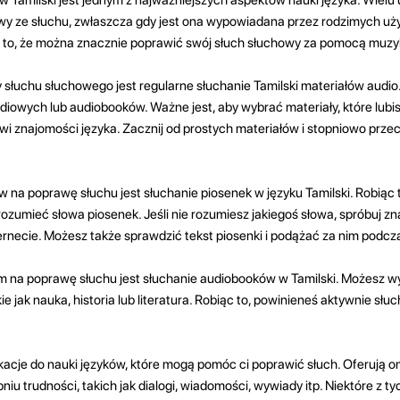
y ze słuchu, zwłaszcza gdy jest ona wypowiadana przez rodzimych uż
 to, że można znacznie poprawić swój słuch słuchowy za pomocą muzyki
słuchu słuchowego jest regularne słuchanie Tamilski materiałów audio
diowych lub audiobooków. Ważne jest, aby wybrać materiały, które lubisz
 znajomości języka. Zacznij od prostych materiałów i stopniowo przec
na poprawę słuchu jest słuchanie piosenek w języku Tamilski. Robiąc 
ozumieć słowa piosenek. Jeśli nie rozumiesz jakiegoś słowa, spróbuj zn
ernecie. Możesz także sprawdzić tekst piosenki i podążać za nim podcz
na poprawę słuchu jest słuchanie audiobooków w Tamilski. Możesz wy
kie jak nauka, historia lub literatura. Robiąc to, powinieneś aktywnie słuc
ikacje do nauki języków, które mogą pomóc ci poprawić słuch. Oferują o
iu trudności, takich jak dialogi, wiadomości, wywiady itp. Niektóre z tyc