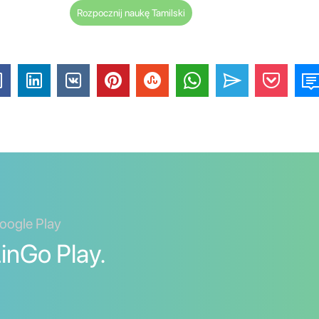
Rozpocznij naukę Tamilski
oogle Play
LinGo Play.