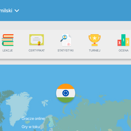
milski
LEKCJE
CERTYFIKAT
STATYSTYKI
TURNIEJ
OCENA
Gracze online
Gry w toku