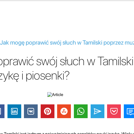
- Jak mogę poprawić swój słuch w Tamilski poprzez muz
prawić swój słuch w Tamilski
ykę i piosenki?
w Tamilski jest jednym z najważniejszych aspektów nauki języka. Wiel