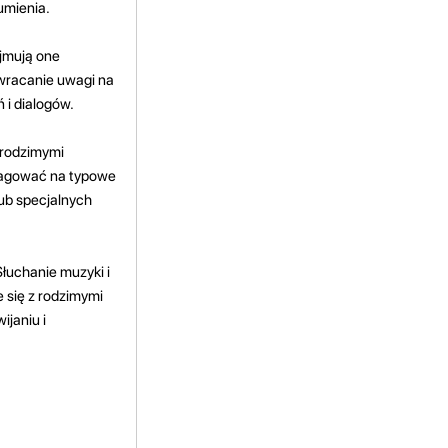
umienia.
jmują one
zwracanie uwagi na
 i dialogów.
 rodzimymi
reagować na typowe
ub specjalnych
Słuchanie muzyki i
e się z rodzimymi
ijaniu i