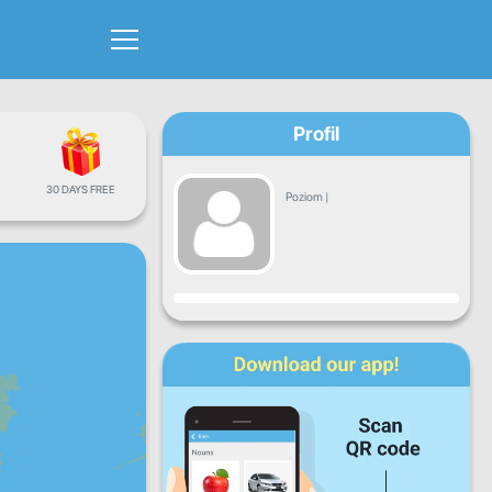
Profil
30 DAYS FREE
Poziom
|
Postęp
Pn.
Wt.
Śr.
Cz.