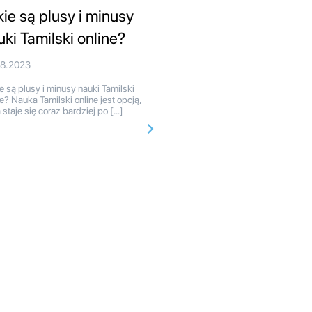
kie są plusy i minusy
uki Tamilski online?
08.2023
e są plusy i minusy nauki Tamilski
ne? Nauka Tamilski online jest opcją,
a staje się coraz bardziej po […]