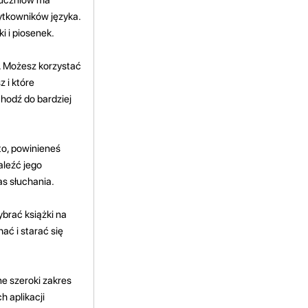
ytkowników języka.
 i piosenek.
. Możesz korzystać
 i które
hodź do bardziej
to, powinieneś
aleźć jego
as słuchania.
brać książki na
hać i starać się
ne szeroki zakres
h aplikacji