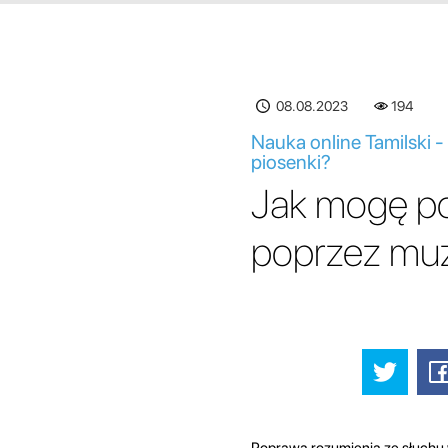
08.08.2023
194
Nauka online Tamilski 
piosenki?
Jak mogę po
poprzez muz
Poprawa rozumienia ze słuchu 