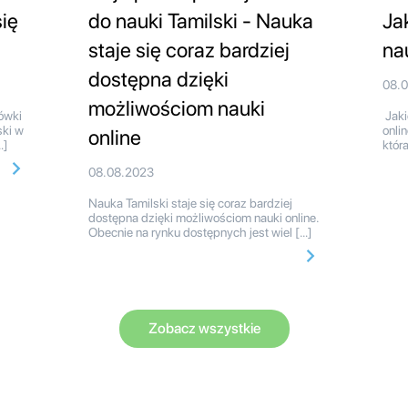
ię
do nauki Tamilski - Nauka
Ja
staje się coraz bardziej
na
dostępna dzięki
08.
możliwościom nauki
ówki
Jaki
ki w
onli
online
…]
któr
08.08.2023
Nauka Tamilski staje się coraz bardziej
dostępna dzięki możliwościom nauki online.
Obecnie na rynku dostępnych jest wiel […]
Zobacz wszystkie