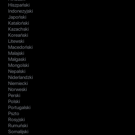
Hiszpański
Indonezyjski
Japoński
Kataloński
Kazachski
Koreański
Litewski
Macedoński
Malajski
Malgaski
Mongolski
Nepalski
Niderlandzki
Niemiecki
Norweski
Perski
Polski
Portugalski
Pszto
Rosyjski
Rumuński
Somalijski