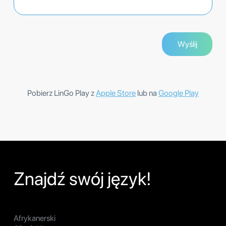
Pobierz LinGo Play z
Apple Store
lub na
Google Play
Znajdź swój język!
Afrykanerski