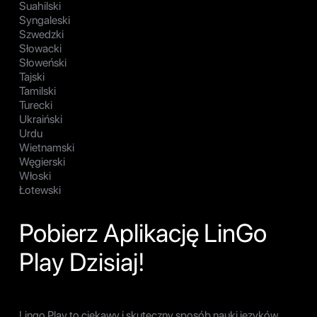
Suahilski
Syngaleski
Szwedzki
Słowacki
Słoweński
Tajski
Tamilski
Turecki
Ukraiński
Urdu
Wietnamski
Węgierski
Włoski
Łotewski
Pobierz Aplikację LinGo
Play Dzisiaj!
Lingo Play to ciekawy i skuteczny sposób nauki języków