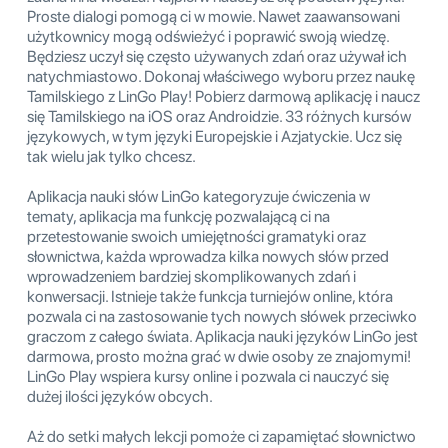
Proste dialogi pomogą ci w mowie. Nawet zaawansowani
użytkownicy mogą odświeżyć i poprawić swoją wiedzę.
Będziesz uczył się często używanych zdań oraz używał ich
natychmiastowo. Dokonaj właściwego wyboru przez naukę
Tamilskiego z LinGo Play! Pobierz darmową aplikację i naucz
się Tamilskiego na iOS oraz Androidzie. 33 różnych kursów
językowych, w tym języki Europejskie i Azjatyckie. Ucz się
tak wielu jak tylko chcesz.
Aplikacja nauki słów LinGo kategoryzuje ćwiczenia w
tematy, aplikacja ma funkcję pozwalającą ci na
przetestowanie swoich umiejętności gramatyki oraz
słownictwa, każda wprowadza kilka nowych słów przed
wprowadzeniem bardziej skomplikowanych zdań i
konwersacji. Istnieje także funkcja turniejów online, która
pozwala ci na zastosowanie tych nowych słówek przeciwko
graczom z całego świata. Aplikacja nauki języków LinGo jest
darmowa, prosto można grać w dwie osoby ze znajomymi!
LinGo Play wspiera kursy online i pozwala ci nauczyć się
dużej ilości języków obcych.
Aż do setki małych lekcji pomoże ci zapamiętać słownictwo