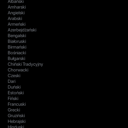
Albański
Amharski
Angielski
Arabski
Armeński
Azerbejdżański
Bengalski
Białoruski
Birmański
Bośniacki
Bułgarski
Chiński Tradycyjny
Chorwacki
Czeski
Dari
Duński
Estoński
Fiński
Francuski
Grecki
Gruziński
Hebrajski
Hinduski