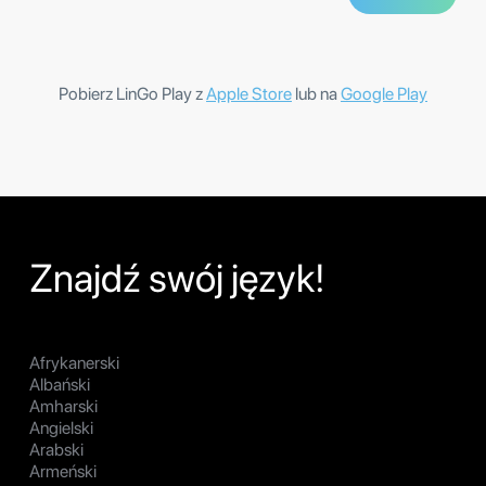
Pobierz LinGo Play z
Apple Store
lub na
Google Play
Znajdź swój język!
Afrykanerski
Albański
Amharski
Angielski
Arabski
Armeński