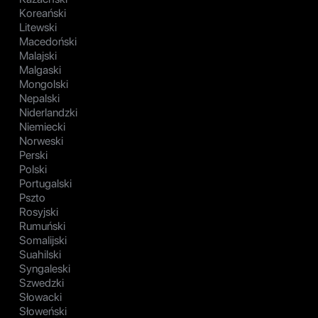
Koreański
Litewski
Macedoński
Malajski
Malgaski
Mongolski
Nepalski
Niderlandzki
Niemiecki
Norweski
Perski
Polski
Portugalski
Pszto
Rosyjski
Rumuński
Somalijski
Suahilski
Syngaleski
Szwedzki
Słowacki
Słoweński