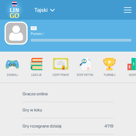
Tajski
Poziom
/
ZAGRAJ
LEKCJE
CERTYFIKAT
STATYSTYKI
TURNIEJ
OCE
Gracze online
Gry w toku
Gry rozegrane dzisiaj
4119