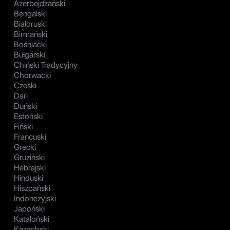
Azerbejdżański
Bengalski
Białoruski
Birmański
Bośniacki
Bułgarski
Chiński Tradycyjny
Chorwacki
Czeski
Dari
Duński
Estoński
Fiński
Francuski
Grecki
Gruziński
Hebrajski
Hinduski
Hiszpański
Indonezyjski
Japoński
Kataloński
Kazachski