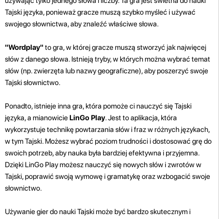
używając tylko jednego słowa i liczby. Ta gra jest świetna do nauki
Tajski języka, ponieważ gracze muszą szybko myśleć i używać
swojego słownictwa, aby znaleźć właściwe słowa.
"Wordplay"
to gra, w której gracze muszą stworzyć jak najwięcej
słów z danego słowa. Istnieją tryby, w których można wybrać temat
słów (np. zwierzęta lub nazwy geograficzne), aby poszerzyć swoje
Tajski słownictwo.
Ponadto, istnieje inna gra, która pomoże ci nauczyć się Tajski
języka, a mianowicie
LinGo Play
. Jest to aplikacja, która
wykorzystuje technikę powtarzania słów i fraz w różnych językach,
w tym Tajski. Możesz wybrać poziom trudności i dostosować grę do
swoich potrzeb, aby nauka była bardziej efektywna i przyjemna.
Dzięki LinGo Play możesz nauczyć się nowych słów i zwrotów w
Tajski, poprawić swoją wymowę i gramatykę oraz wzbogacić swoje
słownictwo.
Używanie gier do nauki Tajski może być bardzo skutecznym i