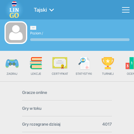
Tajski
Poziom
/
ZAGRAJ
LEKCJE
CERTYFIKAT
STATYSTYKI
TURNIEJ
OCE
Gracze online
Gry w toku
Gry rozegrane dzisiaj
4017