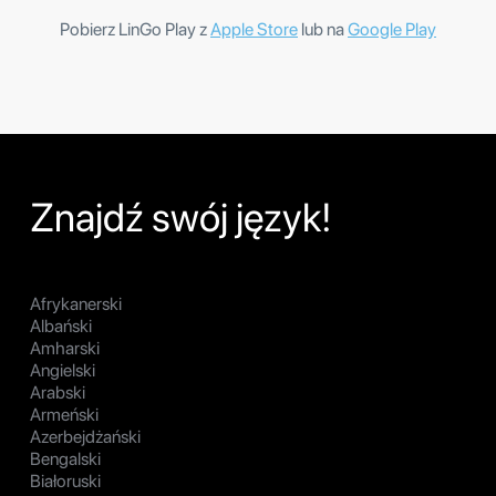
Pobierz LinGo Play z
Apple Store
lub na
Google Play
Znajdź swój język!
Afrykanerski
Albański
Amharski
Angielski
Arabski
Armeński
Azerbejdżański
Bengalski
Białoruski