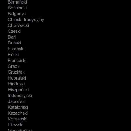
Birmański
Bośniacki
Bułgarski
Chiński Tradycyjny
Chorwacki
Czeski
Dari
Duński
Estoński
Fiński
Francuski
Grecki
Gruziński
Hebrajski
Hinduski
Hiszpański
Indonezyjski
Japoński
Kataloński
Kazachski
Koreański
Litewski
Macedoński