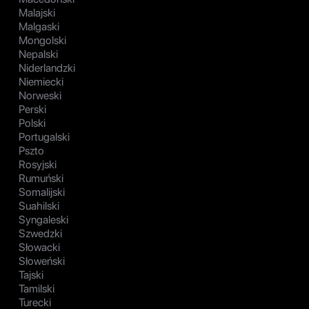
Malajski
Malgaski
Mongolski
Nepalski
Niderlandzki
Niemiecki
Norweski
Perski
Polski
Portugalski
Pszto
Rosyjski
Rumuński
Somalijski
Suahilski
Syngaleski
Szwedzki
Słowacki
Słoweński
Tajski
Tamilski
Turecki