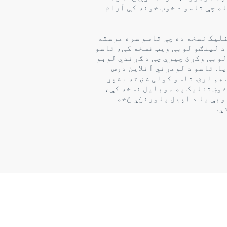
ه چې تاسو د خوب خونه کې آرام
لیک نسخه ده چې تاسو سره مرسته
 د لینګو لوبې ویب نسخه کې، تاسو
لوبې وکړئ چیرې چې د ګړندي لوبو
ا. تاسو د لومړني آنلاین درس
هم لرئ. تاسو کولی شئ ته بشپړ
 غوښتنلیک په موبایل نسخه کې،
وبې یا د اپیل پلورنځي څخه
ي.