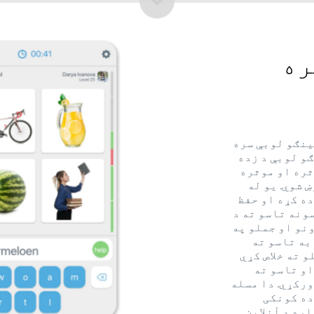
ره
ینګو لوبې سره
ګو لوبې د زده
ثره او موثره
 شوي. یو له
ه کړه او حفظ
ونه تاسو ته د
نو او جملو په
به تاسو ته
 ته خلاص کړي
او تاسو ته
ورکړي. دا مسله
ده کونکی
اره د آنلاین