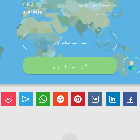
نن ترسره شوې لوبې
4442
ټولې لوبې
31526716
یو لوبغاړی
ګڼ لوبغاړي