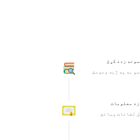
ونه زده کړئ
و به په ژبه ومومئ
ه معلومات
 لغاتات وساتئ