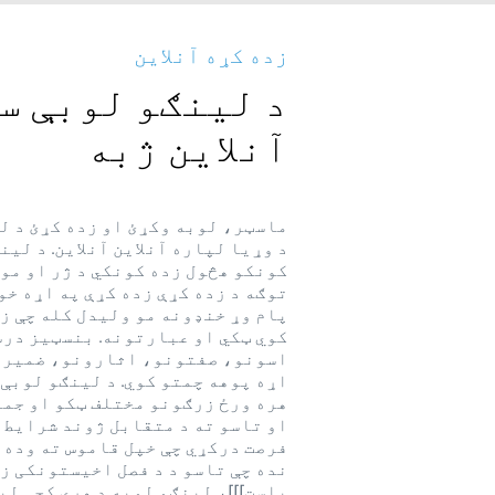
زده کړه آنلاین
د لینګو لوبې س
آنلاین ژبه
ماسټر، لوبه وکړئ او زده کړئ د ل
د وړیا لپاره آنلاین آنلاین. د لین
کونکو هڅول زده کونکي د ژر او مو
توګه د زده کړې زده کړې په اړه خوښ
پام وړ خنډونه مو ولیدل کله چې زد
کوي ټکي او عبارتونه. بنسټیز درس
اسونو، صفتونو، اثارونو، ضمیرو
اړه پوهه چمتو کوي. د لینګو لوبې 
هره ورځ زرګونو مختلف ټکو او جملو
او تاسو ته د متقابل ژوند شرایط 
فرصت درکړي چې خپل قاموس ته وده 
نده چې تاسو د د فصل اخیستونکی ز
یاست]]]، لینګو لوبه د هرې کچې لپ