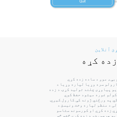
ئ آنلاین
زده کړه
ه هم lingo لوبې، موږ د ساده زده کړې
رولو سره وړیا لپاره وړیا د
و پیاوړی چلند تولید کړی. د زده
کولو غوره میتود حفظ کوي
ي په ورځني ژوند کې کارول کیږي.
ی د منظم لپاره وخت ونیسئ د
ې زده کړې او کورسونه ستاسو
په هرصورت، د زده کړې څخه څه