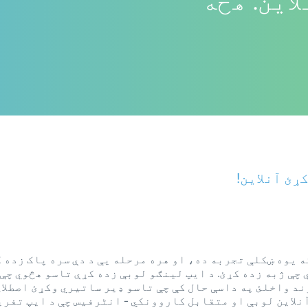
لاین. هڅه
ړئ آنلاین!
ه یوه ښکلې تجربه ده، او هره مرحله یې د دې سره پاک زده 
چې ژبه زده کړئ. د ایپ لینګو لوبې زده کړې تاسو هڅوي چې څ
ند واخلئ په داسې حال کې چې تاسو ډیر ساتیري وکړئ اصطلا
نلاین لوبې او متقابل کاروونکي - انٹرفیس چې د ایپ تفریح 