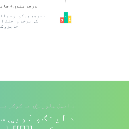
درجه بندي + جای
د درجه ورکولو سیال
کې برخه واخلئ او
جایزو ګ
د ایپل پلورنځي یا ګوګل پلی
د لینګو لوبې سر