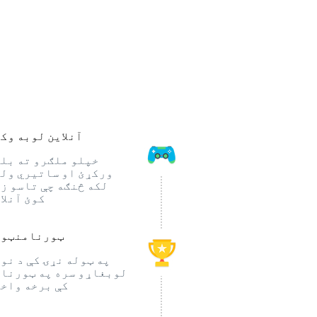
آنلاین لوبه وک
خپلو ملګرو ته بل
ورکړئ او ساتیري ول
لکه څنګه چې تاسو ز
کوئ آنلا
ټورنامنټون
په ټوله نړۍ کې د نو
لوبغاړو سره په ټورنا
کې برخه واخ