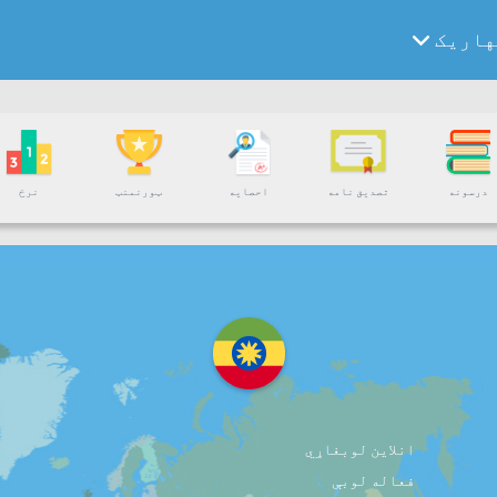
هاریک
درسونه
تصدیق نامه
احصایه
ټورنمنټ
نرخ
انلاین لوبغاړي
فعاله لوبې