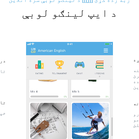
د ایپ لینګو لوبې
ړه
درس
نه
تاس
رئ
ده
ین
تاز
ه
خپل
رو
مو
لئ