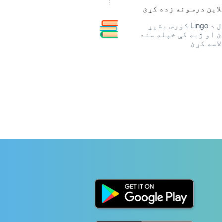
این درسونه زده کړئ
خپل د Lingo کورس بشپړ
 او ژبه کې خپله سند
اسه کړئ