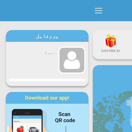
پروفایل
30 DAYS FREE
درجه
|
جاري
دوشنبه
سه
چهارشنبه
پنجشنبه