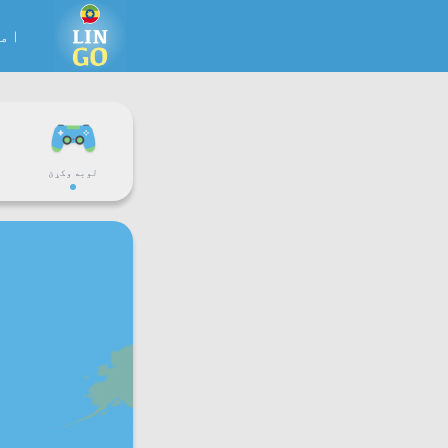
ام
لوبه وکړئ