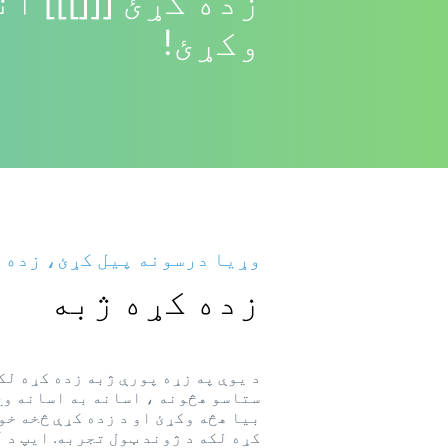
زده کړئ [[[]]] آن
وکړئ!
وړیا درسونه پیل کړئ، زده ک
زده کړه ژبه
د یوې په زړه پورې ژبه زده کړه لک
ستاسو هڅونه ، اسانه به اسانه وي 
بیا هڅه وکړئ او د زده کړې څخه خو
کړه لکه د ژوند ټول تجربه. ایپ د آ