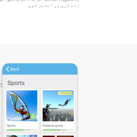
زده کړې وړاندیز کوي.