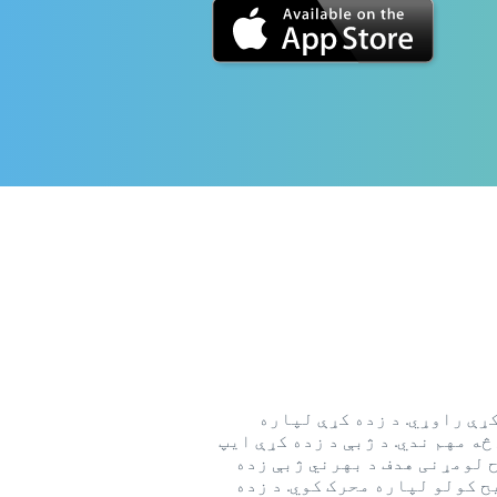
کړې راوړي. د زده کړې لپاره
ه مهم ندي. د ژبې د زده کړې ایپ
ح لومړنی هدف د بهرني ژبې زده
​​کولو لپاره محرک کوي. د زده