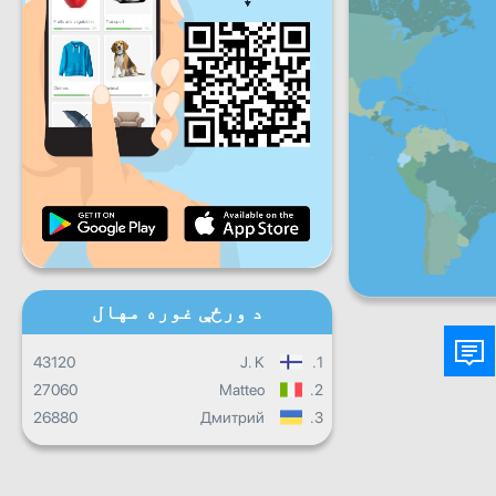
شنبه
جمعې
شنبه
یکشنبه
ورځ
ورځنی پرمختګ
میاشتنی پرمختګ
تصدیق نامه
ټول ټال جريان
د ورځې غوره مهال
43120
J. K
1.
27060
Matteo
2.
26880
Дмитрий
3.