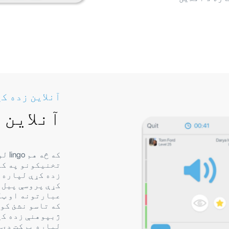
آنلاین زده کړ
آنلاین 
که څ
تخنیکونو په کا
زده کړې لپاره ی
کړې پروسې پیل 
عبارتونه او ټک
که تاسو نشئ کول
ژبپوهنې زده کړ
لپاره برکت دي. 