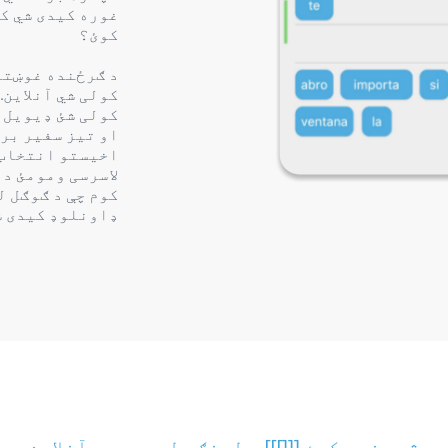
غوره کیدی شي کل
کوئ؟
د ګرځنده غوښتن
کولی شي آنلاین.
کولی شئ ډیویل 
او تیز سفیر بری
اخیستو انتخاب 
لاسرسی ومومئ د
کوم چې د ګوګل ل
ډاونلوډ کیدی ش
ژبه زده کړئ [[[]]] د لینګو لوبې سره آنلاین