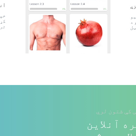
آنل
زې
یو
کړئ
 د
ترل
ټل
 کې شتون لري
ه آنلاین