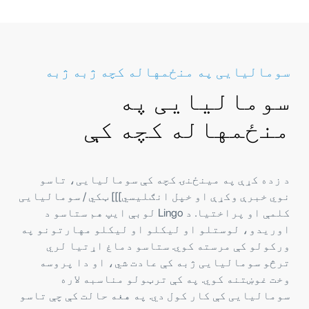
سومالیایی په منځمهاله کچه ژبه ژبه
سومالیایی په
منځمهاله کچه کې
د زده کړې په مینځنۍ کچه کې سومالیایی، تاسو
نوي خبرې وکړې او خپل انګلیسي]]] ټکي / سومالیایی
کلمې او پراختیا. د Lingo لوبې ایپ هم ستاسو د
اوریدو، لوستلو او لیکلو او لیکلو مهارتونو په
ورکولو کې مرسته کوي. ستاسو دماغ اړتیا لري
ترڅو سومالیایی ژبه کې عادت شي، او دا پروسه
وخت غوښتنه کوي. په کې ترټولو مناسبه لاره
سومالیایی کې کار کول دي. په هغه حالت کې چې تاسو