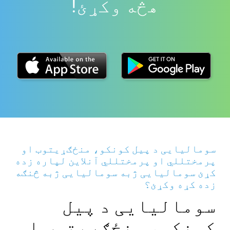
هڅه وکړئ!
سومالیایی د پیل کونکو، منځګړیتوب او
پرمختللي او پرمختللي آنلاین لپاره زده
کړئ سومالیایی ژبه سومالیایی ژبه څنګه
زده کړه وکړئ؟
سومالیایی د پیل
کونکو، منځګړیتوب او