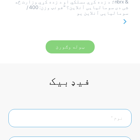
& nbrx؛ د زده کړې مسلکي او د زده کړې وزارت څه
شی دی سومالیایی آنلاین؟ "فونټ وزن: 400 /
سومالیایی آنلاین یو
ټوله وګورئ
فیډبیک