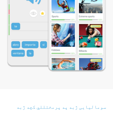
سومالیایی ژبه په پرمختللي کچه ژبه