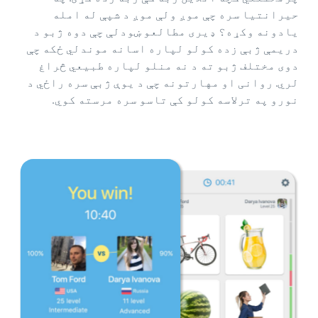
حیرانتیا سره چې موږ ولې موږ د شپې له امله
یادونه وکړه؟ ډیری مطالعو ښودلې چې دوه ژبو د
دریمې ژبې زده کولو لپاره اسانه موندلي ځکه چې
دوی مختلف ژبو ته د نه منلو لپاره طبیعي څراغ
لري. روانی او مهارتونه چې د یوې ژبې سره راځي د
نورو په ترلاسه کولو کې تاسو سره مرسته کوي.