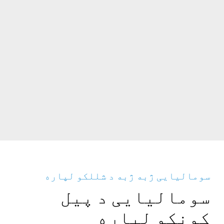
سومالیایی ژبه ژبه د شللکو لپاره
سومالیایی د پیل
کونکو لپاره