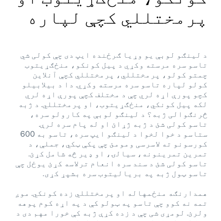
پرمختللي کچې لپاره
د لینګو لوبې یو وړیا ګرځنده ایپ دی چې کولی شي
تاسو سره مرسته وکړي د پیل کونکو، منځګړیتوب
چمتو کولو، پرمختللي، پرمختللي کچې آنلاین
کولو لپاره تاسو سره مرسته وکړي. دا د بیلابیلو
کچو پورې اړه لري چې د مختلف کچې پورې اړه لري
لکه پیل کونکي، منځګړیتوب، او پرمختللي. د ژبه
څرنګوالی ژبه؟ د لینګو لوبې په کارولو سره،
تاسو کولی شئ د ژبه ژړائ او له پام سره لرې.
ستاسو د خوا لخوا د لینګو ایپ سره، تاسو به 600
کورسونو ته لاسرسی ومومئ چې پکې ټکي، جملې، د
تمرین تمرینونه، سیالۍ، او ډیر څه شامل کړئ.
تاسو کولی شئ د سند سره انعام ترلاسه کړئ یوځل چې
تاسو ټول ژبه په بریالیتوب سره بشپړ کړی.
همدارنګه منځمهاله او پرمختللي زده کونکي. موږ
تمه نه کوو چې تاسو په ټولو کې د په اړه کوم پوهه
ولرئ. لومړی شی چې د زده کړې ژبه کې خورا مهم دی د