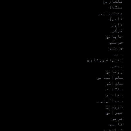
بلغارین
بنګال
بوسنیایی
تامیل
تایي
ترکي
جاپاني
جرمني
جرمني
دري
دودیزه چینایي
روسي
روماني
سلوانیایی
سلواکي
سنګاله
سواحلي
سومالیایی
سویډني
عبراني
عربي
فارسي
فرانسوي