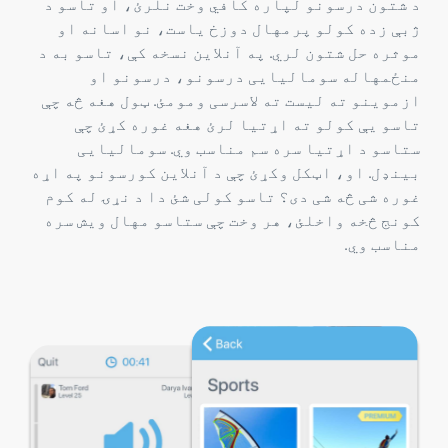
د شتون درسونو لپاره کافي وخت نلرئ، او تاسو د
ژبې زده کولو پرمهال دوزخ یاست، نو اسانه او
موثره حل شتون لري. په آنلاین نسخه کې، تاسو به د
منځمهاله سومالیایی درسونو، درسونو او
ازموینو ته لیست ته لاسرسی ومومئ. ټول هغه څه چې
تاسو یې کولو ته اړتیا لرئ هغه غوره کړئ چې
ستاسو د اړتیا سره سم مناسب وي. سومالیایی
بینډل. او، اټکل وکړئ چې د آنلاین کورسونو په اړه
غوره شی څه شی دی؟ تاسو کولی شئ دا د نړۍ له کوم
کونج څخه واخلئ، هر وخت چې ستاسو مهال ویش سره
مناسب وي.