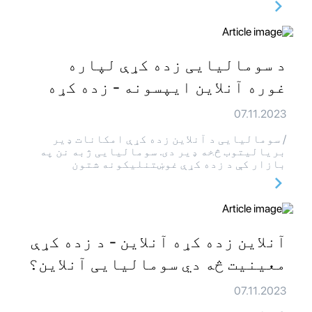
د سومالیایی زده کړې لپاره
غوره آنلاین ایپسونه - زده کړه
07.11.2023
/ سومالیایی د آنلاین زده کړې امکانات ډیر
بریالیتوب څخه ډیر دی. سومالیایی ژبه نن په
بازار کې د زده کړې غوښتنلیکونه شتون
آنلاین زده کړه آنلاین - د زده کړې
معینیت څه دي سومالیایی آنلاین؟
07.11.2023