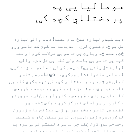
سومالیایی په
پرمختللي کچه کې
د ښه کیدو لپاره هیڅ پای نشته! د ښه والي لپاره
تل یو ځای شتون لري. اندیښنه مه کوئ که تاسو ورو
ځئ، هغه څه ویاړئ چې تاسو یې ترلاسه کړی او هغه
کچه چې تاسو یې یاست. ولې کله چې تل د ښه والي
لپاره تل پاتې وي؟ د په ټکر کې د هاخوا د زده کړې
له ساحې هاخوا فشار ورکړئ . د Lingo سره، تاسو
کولی شئ ژبه په پرمختللي کچه کې ژبه وکړئ کله چې
تاسو غواړئ. د صندوق د زده کړې په موخه د طبیعي د
کارولو پرځای د طبیعي د کارولو پرځای د سرچینو
د کارولو پر اساس تمرکز کوي د بکس څخه بهر.
قضیه چې تاسو دمخه بهرني ژبې پیژني یا د زیږون
له لارې دوه ژغورل شوي، تاسو ممکن ځان د کیفیت
وخت خوندي کړئ ځکه چې تاسو د لینګو لوبې سره په
پرمختللي کچه آنلاین ژبه کې ژبه زده کړئ. په