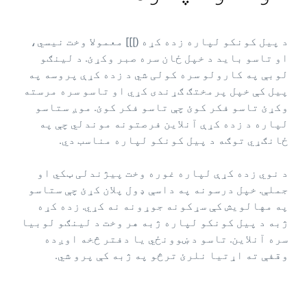
د پیل کونکو لپاره زده کړه (]]] معمولا وخت نیسي،
او تاسو باید د خپل ځان سره صبر وکړئ. د لینګو
لوبې په کارولو سره کولی شي د زده کړې پروسه په
پیل کې خپل پرمختګ ګړندی کړي او تاسو سره مرسته
وکړئ تاسو فکر کوئ چې تاسو فکر کوئ. موږ ستاسو
لپاره د زده کړې آنلاین فرصتونه موندلي چې په
ځانګړي توګه د پیل کونکو لپاره مناسب دي.
د نوي زده کړې لپاره غوره وخت پیژندلی ټکي او
جملې. خپل درسونه په داسې ډول پلان کړئ چې ستاسو
په مهالویش کې سړکونه جوړونه نه کړي. زده کړه
ژبه د پیل کونکو لپاره ژبه هر وخت د لینګو لوبیا
سره آنلاین. تاسو د ښوونځي یا دفتر څخه اوږده
وقفې ته اړتیا نلرئ ترڅو په ژبه کې پرو شي.