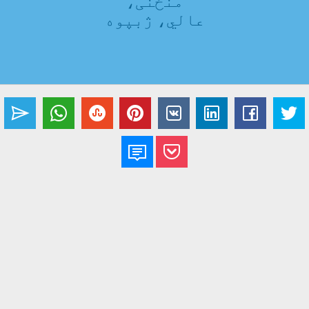
منځنی،
عالي، ژبپوه