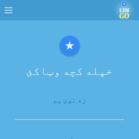
خپله کچه وټاکئ
زه نوی یم