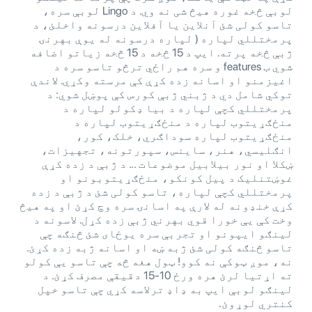
لوبې څخه غوره هیڅ شی نه وي. د Lingo لوبې سره،
تاسو کولی شئ آنلاین یا آفلاین درسونه واخلئ، د
پرمختللي لپاره ( لپاره درسونه له یوې بهرنۍ
ژبې څخه پرته. ایپ د 15 څخه د 15 څخه زیاتو اضافه
شوي ب features و سره هم راځي ترڅو تاسو سره د
اغیزمنو او اسانه زده کړې کې مرسته وکړي. لاندې
توکي شامل دي د ژبني ژبې کورس کې پوښل شوي: د
پرمختللي کچې لپاره د بیا ډکولو لپاره د
منځګړیتوب لپاره د منځګړیتوب لپاره د
منځګړیتوب لپاره سوداګري، خلک، کور،
انګلیسي، هنر، ساینس، سپورتونه، تجهیزات،
ښکلا او نور بیلابیل موضوعات ... د ژبې د زده کړې
غوښتنلیک د پیل کونکو، منځګړیتوبونو او
پرمختللي کچې لپاره، تاسو کولی شئ د ژبې د زده
کړې خنډونه له لارې په اسانۍ سره وچ کړئ او په هیڅ
وخت کې یې خورا قوي بهرني ژبې زده کړل. لاسونه د
لینګو ایپونو او تجربې سره یوځای شئ څنګه چې
تاسو څنګه کولی شئ ژبه ښه او اسانه ژبه زده کړئ.
نه، موږ ټوکې نه کوو! ټول هغه څه چې تاسو یې کولو
ته اړتیا لرئ هره ورځ 10-15 دقیقې مصرف کړئ. د
لینګو لوبې ایپ به ډاډ ترلاسه کړي چې تاسو خپل
کنتري لوړوئ.