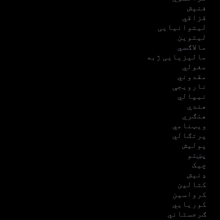
فنېش
قزاقي
لیتوانیایی
لیتوین
مالاګسي
مالیزیایی ژبه
مغولي
مقدوني
نارویجې
نیپالي
هندي
هنګري
ویټنامي
پرتګالي
پولیش
پښتو
چیک
ډنیش
کتالین
کرواسین
کوریایي
ګرجستاني