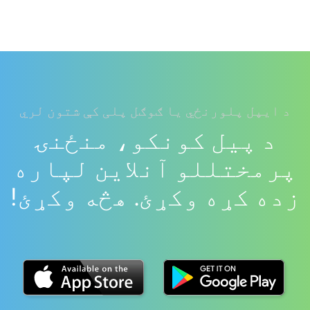
د ایپل پلورنځي یا ګوګل پلی کې شتون لري
د پیل کونکو، منځنۍ
پرمختللو آنلاین لپاره
زده کړه وکړئ. هڅه وکړئ!