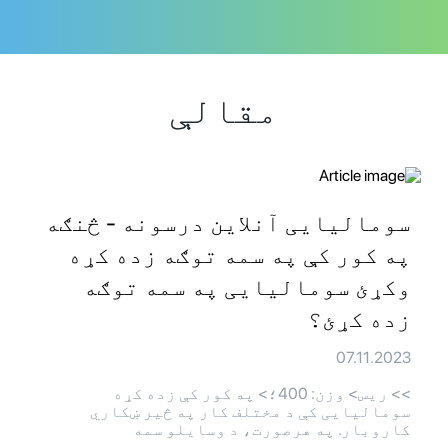
مقالې
سومالیایی آنلاین درسونه - څنګه
په کور کې په سمه توګه زده کړه
وکړئ سومالیایی په سمه توګه
زده کړئ؟
07.11.2023
>> ريس> وزن: 400؛> په کور کې زده کړه
سومالیایی کې د مختلف کار په څیر ښکاري
کاروبار. په هرصورت، د وسایلو سمه