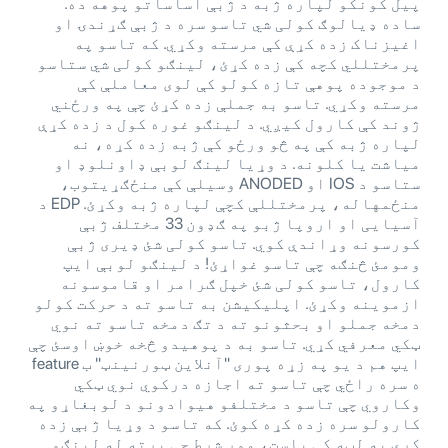
پیل کونکو لپاره ژبه د ژبې اساساتو پوهه ده.
ساده ډیالوګ کولی شي تاسو سره د ژبې ګړندۍ او
اغیزناک زده کړې کې مرسته وکړي. که تاسو په
پرمختللي کچه کې زده کړئ، لینګو کولی شي ستاسو
د موجوده پوهې تازه کولو کې لوی معاملې کې
مرسته وکړي. تاسو به جملې زده کړئ چې په ورځني
ژوند کې کارول کیږي. د لینګو غوره کول د زده کړې
لپاره ژبه کې په څو ورځو کې ژبه زده کړه، نه
میاشت یا کلونه. د وړیا لینګ لوبې ډاونلوډ او
ستاسو د IOS او ANODED وسیلې کې منځګړیتوب،
منځمهاله، پرمختللې کچې لپاره ژبه وکړئ. EDP ​​د
آسیایی او اروپا ژبو په ګډون 33 مختلف ژبې
کورسونه وړاندې کوي. تاسو کولی شئ ډیری ژبې
ومومئ څنګه چې تاسو غواړئ! د لینګو لوبې ایپ
کارول، تاسو کولی شئ خپل ګرامر او قاموسونه
ازموینه وکړئ. اپلیکیشن به تاسو ته د حرکت کولو
دمخه جملو او بحثونو ته د تګ دمخه تاسو ته نوي
ټکي معرفي کړي. تاسو به د پوهیدو څخه خوښ اوسئ چې
ایپ هم د یو په زړه پوری "آنلاین ټورنینټ" ب feature
ه سره راځي چې تاسو ته اجازه درکوي نوي ټکي
وکاروي چې تاسو د مختلفو هیوادونو د لوبغاړو په
کارولو سره زده کړه کوئ. که تاسو د وړیا ژبې زده
کړې په لټه کې یاست، موږ شرط چې پرته له لینګو