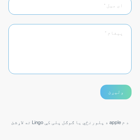
د م apple ه پلورنځي یا ګوګل پلی کې Lingo ته لاړشئ