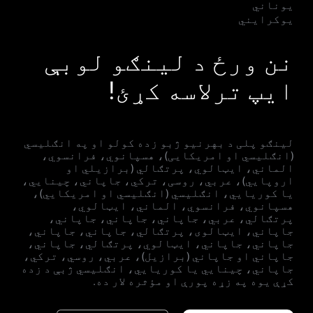
یوناني
یوکرایني
نن ورځ د لینګو لوبې
ایپ ترلاسه کړئ!
لینګو پلی د بهرنیو ژبو زده کولو او په انګلیسي
(انګلیسي او امریکایی)، هسپانوي، فرانسوي،
الماني، ایټالوي، پرتګالي (برازیلي او
اروپايي)، عربي، روسی، ترکي، جاپاني، چینایي،
یا کوریايي، انګلیسي (انګلیسي او امریکایي)،
هسپانوي، فرانسوي، الماني، ایټالوي،
پرتګالي، عربي، جاپاني، جاپاني، جاپاني،
جاپاني، ایټالوی، پرتګالي، جاپاني، جاپاني،
جاپاني، جاپاني، ایټالوي، پرتګالي، جاپاني،
جاپاني او جاپاني (برازيل)، عربي، روسي، ترکي،
جاپاني، چینايي یا کوریايي، انګلیسي ژبې د زده
کړې یوه په زړه پورې او مؤثره لار ده.