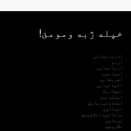
خپله ژبه ومومئ!
اذربایجانی
اردو
ارمانیایی
اسپانوي
افریقایی
البانیایی
امهاریک
ایستونین
ایندونیزیایي
ایټالوي
برتانوي انکلیسي
برمایی
بلاروسي