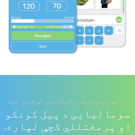
د ایپل پلورنځي یا ګوګل پلی کې شتون لري
سومالیایی د پیل کونکو
او پرمختللي کچې لپاره.