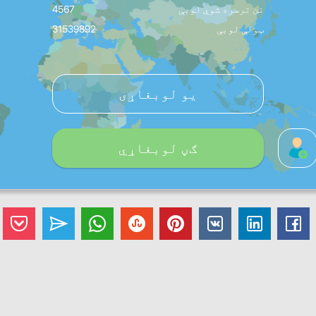
نن ترسره شوې لوبې
4567
ټولې لوبې
31539892
یو لوبغاړی
ګڼ لوبغاړي