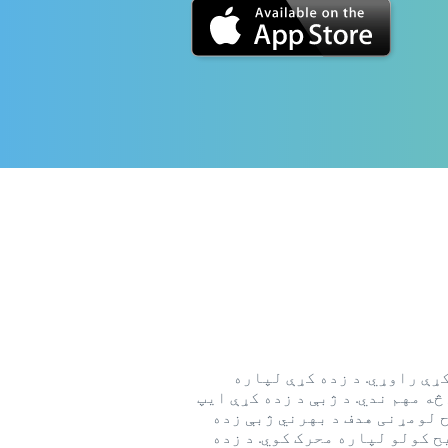
کړې راوړي. د زده کړې لپاره
ه مهم ندي. د ژبې د زده کړې ایپ
ح لومړنی هدف د بهرني ژبې زده
​​کولو لپاره محرک کوي. د زده