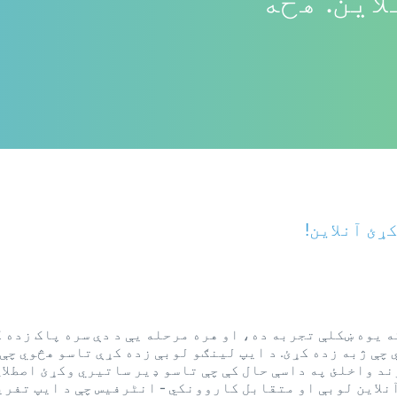
لاین. هڅه
ړئ آنلاین!
ه یوه ښکلې تجربه ده، او هره مرحله یې د دې سره پاک زده 
چې ژبه زده کړئ. د ایپ لینګو لوبې زده کړې تاسو هڅوي چې څ
ند واخلئ په داسې حال کې چې تاسو ډیر ساتیري وکړئ اصطلا
نلاین لوبې او متقابل کاروونکي - انٹرفیس چې د ایپ تفریح 