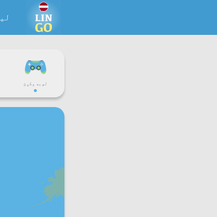
لی
لوبه وکړئ