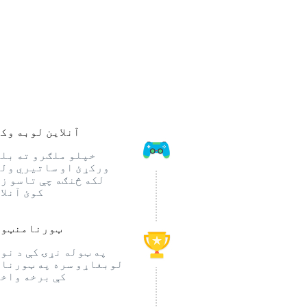
آنلاین لوبه وک
خپلو ملګرو ته بل
ورکړئ او ساتیري ول
لکه څنګه چې تاسو ز
کوئ آنلا
ټورنامنټون
په ټوله نړۍ کې د نو
لوبغاړو سره په ټورنا
کې برخه واخ