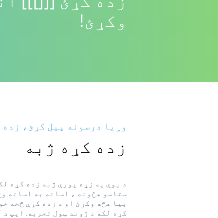
زده کړئ [[[]]] آن
وکړئ!
وړیا درسونه پیل کړئ، زده ک
زده کړه ژبه
د یوې په زړه پورې ژبه زده کړه لک
ستاسو هڅونه ، اسانه به اسانه وي 
بیا هڅه وکړئ او د زده کړې څخه خو
کړه لکه د ژوند ټول تجربه. ایپ د آ