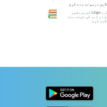
این درسونه زده کړئ
خپل د Lingo کورس بشپړ
 او ژبه کې خپله سند
اسه کړئ