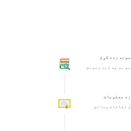
ونه زده کړئ
و به په ژبه ومومئ
ه معلومات
 لغاتات وساتئ