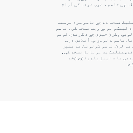
ه چې تاسو د خوب خونه کې آرام
لیک نسخه ده چې تاسو سره مرسته
 د لینګو لوبې ویب نسخه کې، تاسو
لوبې وکړئ چیرې چې د ګړندي لوبو
ا. تاسو د لومړني آنلاین درس
هم لرئ. تاسو کولی شئ ته بشپړ
 غوښتنلیک په موبایل نسخه کې،
وبې یا د اپیل پلورنځي څخه
ي.