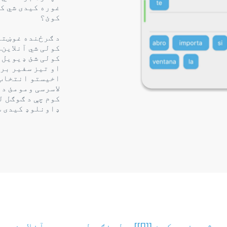
غوره کیدی شي کل
کوئ؟
د ګرځنده غوښتن
کولی شي آنلاین.
کولی شئ ډیویل 
او تیز سفیر بری
اخیستو انتخاب 
لاسرسی ومومئ د
کوم چې د ګوګل ل
ډاونلوډ کیدی ش
ژبه زده کړئ [[[]]] د لینګو لوبې سره آنلاین