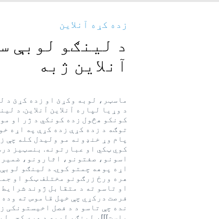
زده کړه آنلاین
د لینګو لوبې س
آنلاین ژبه
ماسټر، لوبه وکړئ او زده کړئ د ل
د وړیا لپاره آنلاین آنلاین. د لین
کونکو هڅول زده کونکي د ژر او مو
توګه د زده کړې زده کړې په اړه خوښ
پام وړ خنډونه مو ولیدل کله چې زد
کوي ټکي او عبارتونه. بنسټیز درس
اسونو، صفتونو، اثارونو، ضمیرو
اړه پوهه چمتو کوي. د لینګو لوبې 
هره ورځ زرګونو مختلف ټکو او جملو
او تاسو ته د متقابل ژوند شرایط 
فرصت درکړي چې خپل قاموس ته وده 
نده چې تاسو د د فصل اخیستونکی ز
یاست]]]، لینګو لوبه د هرې کچې لپ