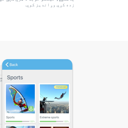
زده کړې وړاندیز کوي.