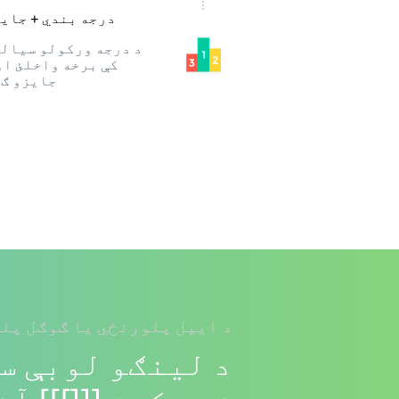
درجه بندي + جای
د درجه ورکولو سیال
کې برخه واخلئ او
جایزو ګ
د ایپل پلورنځي یا ګوګل پلی
د لینګو لوبې سر