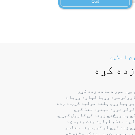
ئ آنلاین
زده کړه
ه هم lingo لوبې، موږ د ساده زده کړې
رولو سره وړیا لپاره وړیا د
و پیاوړی چلند تولید کړی. د زده
کولو غوره میتود حفظ کوي
ي په ورځني ژوند کې کارول کیږي.
ی د منظم لپاره وخت ونیسئ د
ې زده کړې او کورسونه ستاسو
په هرصورت، د زده کړې څخه څه