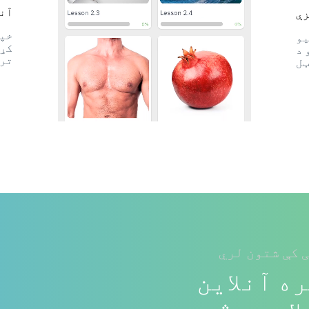
آنل
زې
یو
کړئ
 د
ترل
ټل
 کې شتون لري
ه آنلاین