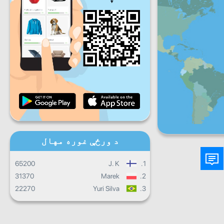
شنبه
جمعې
شنبه
یکشنبه
ورځ
ورځنی پرمختګ
میاشتنی پرمختګ
تصدیق نامه
ټول ټال جريان
د ورځې غوره مهال
65200
J. K
1.
31370
Marek
2.
22270
Yuri Silva
3.