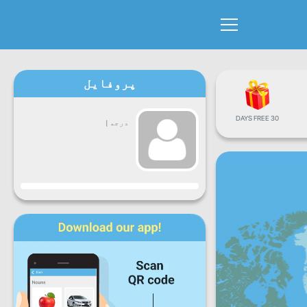
پروفایل
30 DAYS FREE
درجه
|
جاري
دوشنبه
سه
چهارشنبه
پنجشنبه