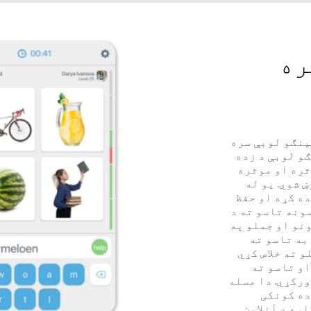
ره
ینګو لوبې سره
ګو لوبې د زده
ثره او موثره
 شوي. یو له
ه کړه او حفظ
ونه تاسو ته د
نو او جملو په
به تاسو ته
 ته خلاص کړي
او تاسو ته
ورکړي. دا مسله
ده کونکی
اره د آنلاین