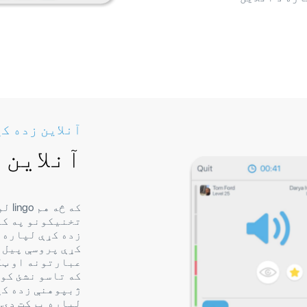
آنلاین زده کړ
آنلاین 
که څ
تخنیکونو په کا
زده کړې لپاره ی
کړې پروسې پیل 
عبارتونه او ټک
که تاسو نشئ کول
ژبپوهنې زده کړ
لپاره برکت دي. 