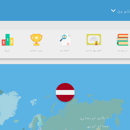
توین
درسونه
تصدیق نامه
احصایه
ټورنمنټ
نرخ
انلاین لوبغاړي
فعاله لوبې