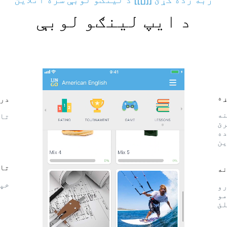
د ایپ لینګو لوبې
ړه
درس
نه
تاس
رئ
ده
ین
تاز
ه
خپل
رو
مو
لئ