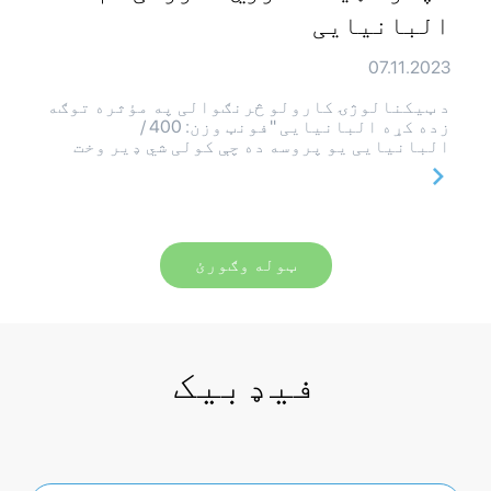
البانیایی
07.11.2023
د ټیکنالوژۍ کارولو څرنګوالی په مؤثره توګه
زده کړه البانیایی "فونټ وزن: 400 /
البانیایی یو پروسه ده چې کولی شي ډیر وخت
ټوله وګورئ
فیډبیک