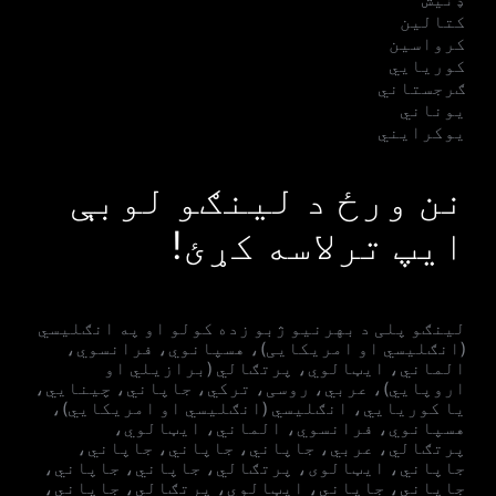
کتالین
کرواسین
کوریایي
ګرجستاني
یوناني
یوکرایني
نن ورځ د لینګو لوبې
ایپ ترلاسه کړئ!
لینګو پلی د بهرنیو ژبو زده کولو او په انګلیسي
(انګلیسي او امریکایی)، هسپانوي، فرانسوي،
الماني، ایټالوي، پرتګالي (برازیلي او
اروپايي)، عربي، روسی، ترکي، جاپاني، چینایي،
یا کوریايي، انګلیسي (انګلیسي او امریکایي)،
هسپانوي، فرانسوي، الماني، ایټالوي،
پرتګالي، عربي، جاپاني، جاپاني، جاپاني،
جاپاني، ایټالوی، پرتګالي، جاپاني، جاپاني،
جاپاني، جاپاني، ایټالوي، پرتګالي، جاپاني،