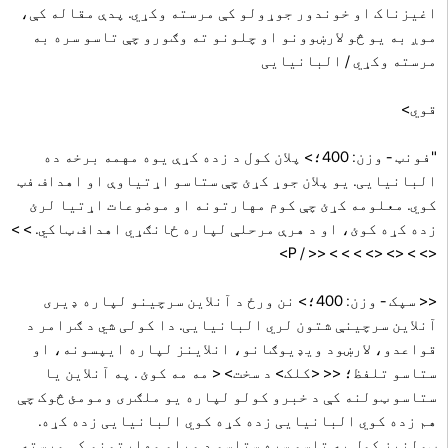
اغیزناک او خوندور جوړولو کې مرسته وکړي. پدې مقاله کې،
موږ به یو څو لارښوونو او چلونو ته وګورو چې تاسو سره به
مرسته وکړي / البانیایی
قوي>
"فونټ - وزن: 400؛> پلان کول د زده کړې یوه مهمه برخه ده
البانیایی. یو پلان جوړ کړئ چې ستاسو اړتیاوې او اهداف فټ
کوي. معلومه کړئ چې کوم مهارتونه او موضوعات اړتیا لرئ
زده کړه کوئ، او د هرې مرحلې لپاره ځانګړي اهداف ټاکي. > >
<> > <> <> > > > << / P>
<< سپک - وزن: 400؛> نن ورځ د آنلاین سرچینو لپاره ډیری
آنلاین سرچینې شتون لري البانیایی. دا کولی شي د ګرامر د
قواعدو، لارښود ویډیوګانو، انلاینز لپاره ایپسونه، او
ستاسو تلفظ؛ << <کلک> د سخت> < مه مه کوئ . په آنلاین یا
ستاسو ټولنه کې د خبرو کولو لپاره یو ملګری ومومئ څوک چې
هم زده کوي البانیایی زده کړه کوي البانیایی زده کړه.
ټولنیز کول به تاسو سره ستاسو د ویلو مهارتونو کې مرسته