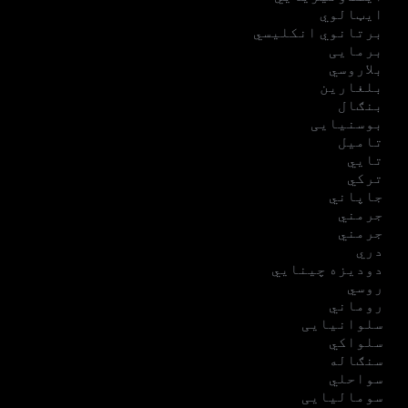
ایټالوي
برتانوي انکلیسي
برمایی
بلاروسي
بلغارین
بنګال
بوسنیایی
تامیل
تایي
ترکي
جاپاني
جرمني
جرمني
دري
دودیزه چینایي
روسي
روماني
سلوانیایی
سلواکي
سنګاله
سواحلي
سومالیایی