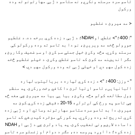
تاسو سره مرسته ونکړي، نه ستاسو د ژبې مهارتونو ته وده
ورکول
< مه هیروئ د غلطیو
"
: 400؛"> غلطي او NDAH؛ د ژبې د زده کړې برخه ده. د غلطیو
جوړولو څخه مه ویریږئ، نو دا به تاسو ته وده ورکولو کې
مرسته وکړي. هڅه وکړئ خپل جملې سم کړئ او سم ضعیف وکاروئ،
مګر اندیښنه مه کوئ که تاسو غلطي وکړئ. د خپلو غلطیو څخه
زده کول مهم دي او خپلې ژبې ته وده ورکول مهم دي. >
" - وزن: 400؛ "> د زده کړې لپاره د بریالیتوب لپاره
البانیایی، تاسو اړتیا لرئ دا کافي وخت ورکړئ. په منظم
ډول مطالعه کولو هڅه وکړئ، بیا یې بیا مه هیروئ چې هغه څه
چې تاسو په ورځ کې لږترلږه 15-20 دقیقې زده کړې کوئ مه
هیروئ. دا به تاسو سره ستاسو مهارتونه وساتي او د ژبې زده
کړې تدریج ته وده ورکړي.
په کور کې مؤثره کیدی شي که تاسو
دا ساده لارښوونې تعقیب کړئ. په یاد ولرئ چې د ژبې او NDAH
زده کړه؛ دا اوږد پروسه ده، مګر د دوام او زغملو سره تاسو