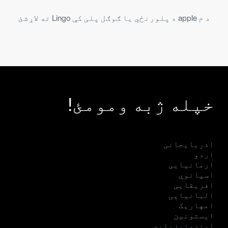
د م apple ه پلورنځي یا ګوګل پلی کې Lingo ته لاړشئ
خپله ژبه ومومئ!
اذربایجانی
اردو
ارمانیایی
اسپانوي
افریقایی
البانیایی
امهاریک
ایستونین
ایندونیزیایي