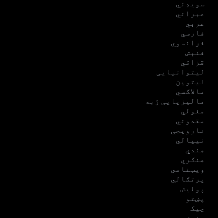
سویډني
عبراني
عربي
فارسي
فرانسوي
فنېش
قزاقي
لیتوانیایی
لیتوین
مالاګسي
مالیزیایی ژبه
مغولي
مقدوني
نارویجې
نیپالي
هندي
هنګري
ویټنامي
پرتګالي
پولیش
پښتو
چیک
ډنیش