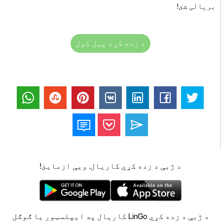
بریالی شئ!
د زده کړه پیل کول
د ژبې د زده کړي کاریال. ویې ازمایئ!
د ژبې د زده کړي LinGo کاریال په ایپلسټور یا ګوګل