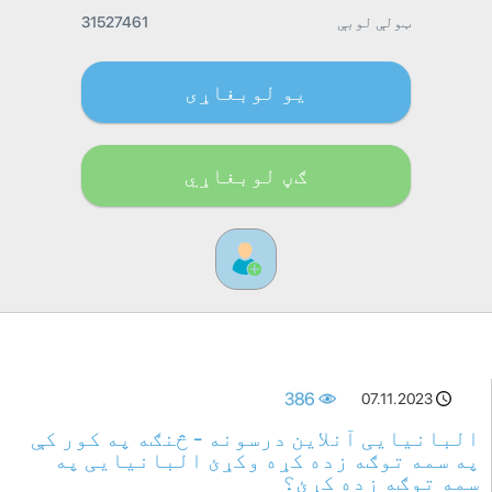
ټولې لوبې
31527461
یو لوبغاړی
ګڼ لوبغاړي
386
07.11.2023
البانیایی آنلاین درسونه - څنګه په کور کې
په سمه توګه زده کړه وکړئ البانیایی په
سمه توګه زده کړئ؟