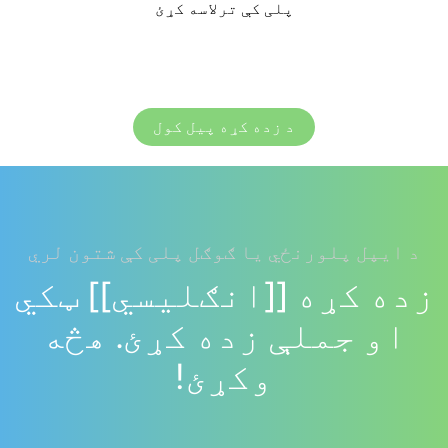
پلی کې ترلاسه کړئ
د زده کړه پیل کول
د ایپل پلورنځي یا ګوګل پلی کې شتون لري
زده کړه [[انګلیسي]] ټکي
او جملې زده کړئ. هڅه
وکړئ!