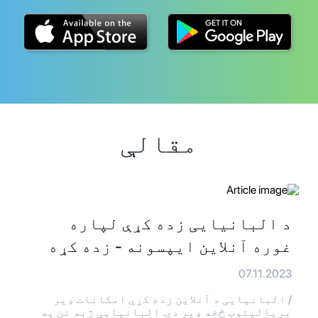
مقالې
د البانیایی زده کړې لپاره
غوره آنلاین ایپسونه - زده کړه
07.11.2023
/ البانیایی د آنلاین زده کړې امکانات ډیر
بریالیتوب څخه ډیر دی. البانیایی ژبه نن په