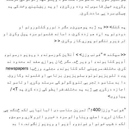
وکړي، خپل قاموس ته وده ورکړئ، او په ریښتیني وخت کې په
چټکۍ سره یې عادت کړئ.
په کلک> << په ژبه پوهیږئ، مګر د نورو کلتورونو او
دودونو په اړه هم زده کړئ. د اسانه فلمونو سره پیل وکړئ او
تر ډیرو ننګونو پورې کار وکړئ. < <
<< سپکنه = "فونټ وزن>
> آنلاین کورسونه، د ویډیو درسونو،
آډیو کتابونه، او ډیر څه. مګر ځان یوازې هغه ته محدود نه
کړئ. مختلف سرچینې لکه کتابونه، مجلې، ورځپا newspapers
ې، د تلویزیونونو، ټلویزیون برنامې او فلمونه وکاروئ.
دا به ستاسو د تجربې تنوع کولو کې مرسته وکړي او تاسو ته
اجازه درکړي چې ژبه په مختلف شرایطو کې زده کړئ
په T>
/
پیاوړی>
"فونټ - وزن: 400؛": تمرین مناسب دی البانیایی لکه څنګه چې
امکان لري د اصلي ویناوالو سره د خبرو اترو لارې ومومئ،
لکه د شیټ خونو او غونډو، آډیو او ویډیو زنګونه. دا به