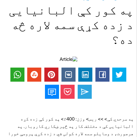
په کور کې البانیایی
د زده کړې سمه لاره څه
ده؟
په سرحدي کې> >> ريس> وزن: 400؛> په کور کې زده کړه
البانیایی کې د مختلف کار په څیر ښکاري کاروبار. په
هرصورت، د وسایلو سمه لاره کولی شي د زده کړې پروسې خورا