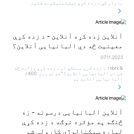
بازار کې د زده کړې غوښتنلیکونه شتون
آنلاین زده کړه آنلاین - د زده کړې
معینیت څه دي البانیایی آنلاین؟
07.11.2023
& nbrx؛ د زده کړې مسلکي او د زده کړې وزارت څه
شی دی البانیایی آنلاین؟ "فونټ وزن: 400 /
البانیایی آنلاین یو
آنلاین البانیایی درسونه - زه
څنګه په مؤثره توګه د زده کړې
لپاره ټیکنالوژي کارولی شم