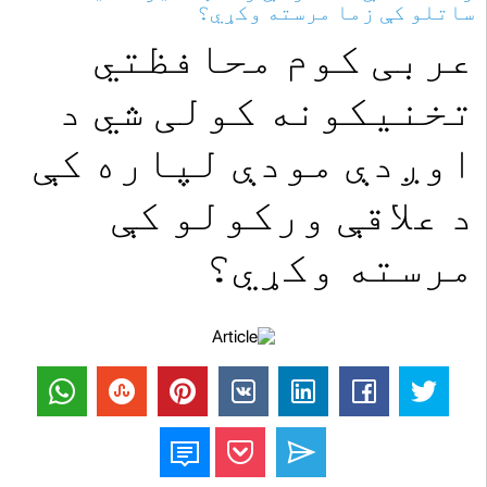
ساتلو کې زما مرسته وکړي؟
عربی کوم محافظتي
تخنیکونه کولی شي د
اوږدې مودې لپاره کې
د علاقې ورکولو کې
مرسته وکړي؟