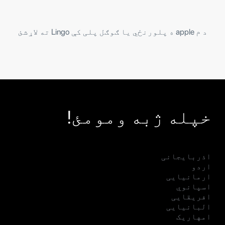
د م apple ه پلورنځي یا ګوګل پلی کې Lingo ته لاړشئ
خپله ژبه ومومئ!
اذربایجانی
اردو
ارمانیایی
اسپانوي
افریقایی
البانیایی
امهاریک