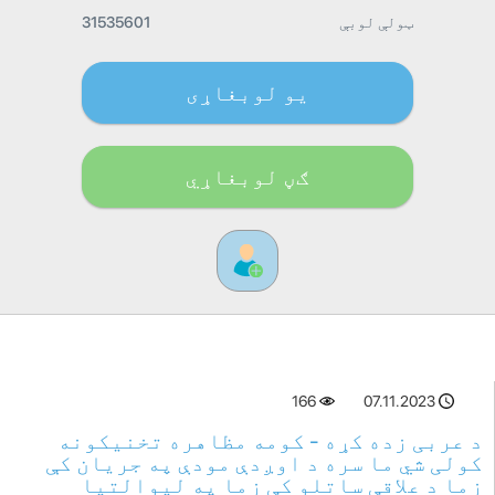
ټولې لوبې
31535601
یو لوبغاړی
ګڼ لوبغاړي
166
07.11.2023
د عربی زده کړه - کومه مظاهره تخنیکونه
کولی شي ما سره د اوږدې مودې په جریان کې
زما د علاقې ساتلو کې زما په لیوالتیا