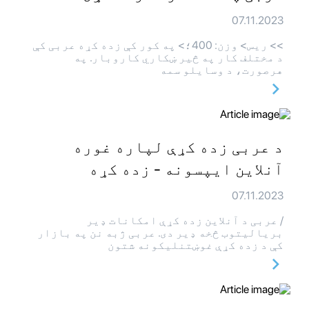
07.11.2023
>> ريس> وزن: 400؛> په کور کې زده کړه عربی کې
د مختلف کار په څیر ښکاري کاروبار. په
هرصورت، د وسایلو سمه
د عربی زده کړې لپاره غوره
آنلاین ایپسونه - زده کړه
07.11.2023
/ عربی د آنلاین زده کړې امکانات ډیر
بریالیتوب څخه ډیر دی. عربی ژبه نن په بازار
کې د زده کړې غوښتنلیکونه شتون