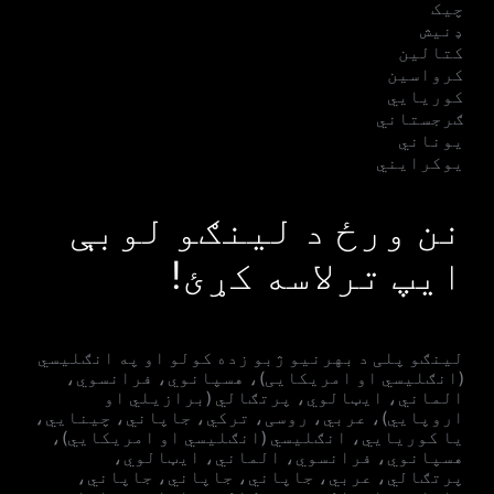
چیک
ډنیش
کتالین
کرواسین
کوریایي
ګرجستاني
یوناني
یوکرایني
نن ورځ د لینګو لوبې
ایپ ترلاسه کړئ!
لینګو پلی د بهرنیو ژبو زده کولو او په انګلیسي
(انګلیسي او امریکایی)، هسپانوي، فرانسوي،
الماني، ایټالوي، پرتګالي (برازیلي او
اروپايي)، عربي، روسی، ترکي، جاپاني، چینایي،
یا کوریايي، انګلیسي (انګلیسي او امریکایي)،
هسپانوي، فرانسوي، الماني، ایټالوي،
پرتګالي، عربي، جاپاني، جاپاني، جاپاني،