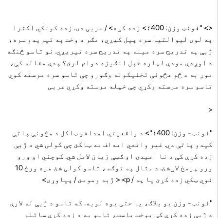
<> "فونټ وزن: 400؛> زده کړه> / عربی دی. زده کونکي اکثرا
په لوی لیوالتیا سره پیل کیږي، مګر د وخت په تیریدو سره،
ژبې په تدریج سره مینه په تدریج سره تیریږي. نو تاسو څنګه
د اوږدې مودې لپاره خپل انګیزه دوام لرئ؟ پدې مقاله کې،
موږ به د څو هڅونې تخنیکونه وګورو چې تاسو سره مرسته کوي
تاسو سره مرسته وکړي چې خپله مرسته وکړي عربی
<
"فونټ - وزن: 400؛"> د واقعیتي اهدافو ټاکل د هڅونې پاتې
کیدو پاتې دي. غیر واقعي اهداف مه ټاکئ چې کولی شي د ژبې
زده کړې کې د نا امیدۍ او ګټې زیان لامل شي. کوچني او ورو
ورو پرمخ لاړشئ. د مثال په توګه، تاسو کولی شئ هره ورځ 10
نوي ټکي زده کړئ یا په / p> < ژبه ومومئ / پیاوړی>
"فونټ - وزن یو بلاګ، یا حتی یوه لوبه. که تاسو د ژبې له لارې
د ژبې زده کړې کې بوخت یاست، تاسو به د زده کړې ساتلو