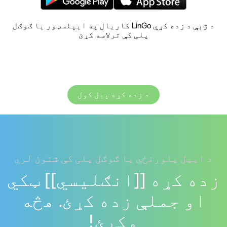
د ژبې د زده کړي LinGo کاریال په ایپلسټور یا ګوګل
پلی کې ترلاسه کړئ
د زده کړه پیل کول
د ایپل پلورنځي یا ګوګل پلی کې شتون لري
زده کړه [[انګلیسي]] ټکي
او جملې زده کړئ. هڅه
وکړئ!