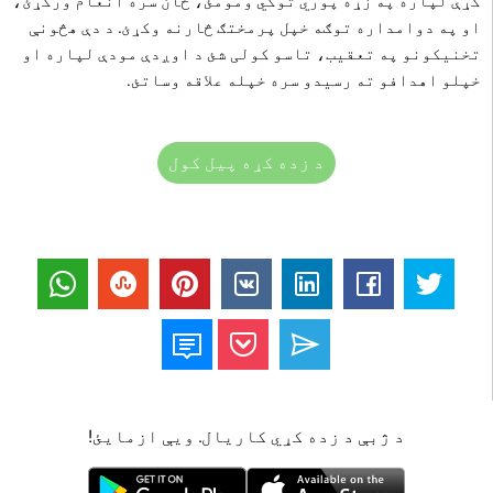
کړې لپاره په زړه پوري توکي ومومئ، ځان سره انعام ورکړئ،
او په دوامداره توګه خپل پرمختګ څارنه وکړئ. د دې هڅونې
تخنیکونو په تعقیب، تاسو کولی شئ د اوږدې مودې لپاره او
خپلو اهدافو ته رسیدو سره خپله علاقه وساتئ.
د زده کړه پیل کول
د ژبې د زده کړي کاریال. ویې ازمایئ!