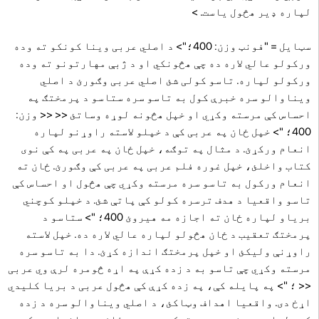
لپاره ډیر هڅول یاست.
>
سټایل = "فونټ وزن: 400؛"> د اصلي عربی وینا کونکو ته وده
ورکولو عالي لاره ده چې هڅونکي او د ژبې مهارتونو ته وده
ورکولو لپاره. تاسو کولی شئ اصلي عربی وګورئ د اصلي
ویناوالو سره خبرې کول به تاسو سره ستاسو د پرمختګ په
احساس کې مرسته وکړي او خپل هڅونه لوړه وساتئ << << وزن:
400؛ "> خپل ځان په عربی کې د خپلو لاسته راوړنو لپاره
انعام ورکړئ. د مثال په توګه، خپل ځان په عربی په کې نوی
کتاب واخلئ، خپل غوره فلم عربی په عربی کې وګورئ. ځان ته
انعام ورکول به تاسو سره مرسته وکړي چې هڅول او احساس کې
تاسو واقعیا د هدف ترسره کولو کې پاتې شئ. د خپلو کوچني
بریاو لپاره ځان ته اجازه مه هیروئ 400؛ "> ستاسو د
پرمختګ تعقیب د ځان هڅولو لپاره عالي لاره ده. خپل لاسته
راوړنې ولیکئ او خپل پرمختګ اندازه کړئ. دا به تاسو سره
مرسته وکړي چې تاسو به د زده کړې په اړه څومره لرې وي عربی
<< ؛ "> په پایله کې، په زده کړې کې هڅول عربی د بریا کليدي
اړخ دی. واقعیا اهداف وټاکئ، د اصلي ویناوالو سره د زده