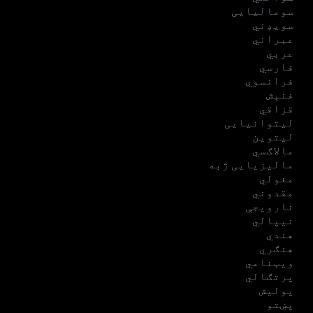
سومالیایی
سویډني
عبراني
عربي
فارسي
فرانسوي
فنېش
قزاقي
لیتوانیایی
لیتوین
مالاګسي
مالیزیایی ژبه
مغولي
مقدوني
نارویجې
نیپالي
هندي
هنګري
ویټنامي
پرتګالي
پولیش
پښتو