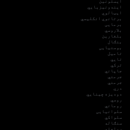
ایستونین
ایندونیزیایي
ایټالوي
برتانوي انکلیسي
برمایی
بلاروسي
بلغارین
بنګال
بوسنیایی
تامیل
تایي
ترکي
جاپاني
جرمني
جرمني
دري
دودیزه چینایي
روسي
روماني
سلوانیایی
سلواکي
سنګاله
سواحلي