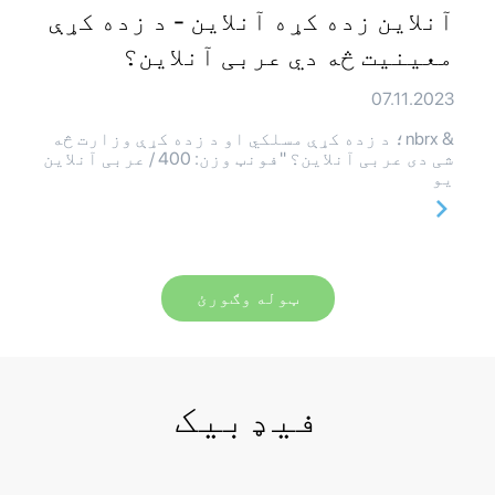
آنلاین زده کړه آنلاین - د زده کړې
معینیت څه دي عربی آنلاین؟
07.11.2023
& nbrx؛ د زده کړې مسلکي او د زده کړې وزارت څه
شی دی عربی آنلاین؟ "فونټ وزن: 400 / عربی آنلاین
یو
ټوله وګورئ
فیډبیک