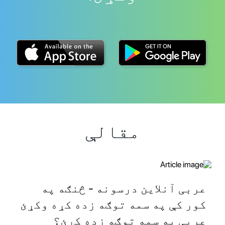
مقالې
عربی آنلاین درسونه - څنګه په
کور کې په سمه توګه زده کړه وکړئ
عربی په سمه توګه زده کړئ؟