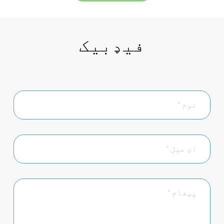
فیډبیک