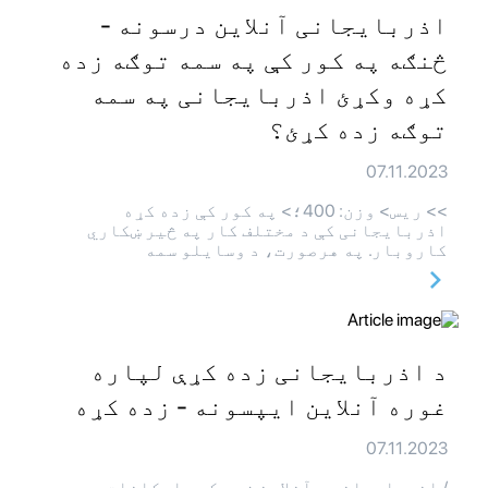
اذربایجانی آنلاین درسونه -
څنګه په کور کې په سمه توګه زده
کړه وکړئ اذربایجانی په سمه
توګه زده کړئ؟
07.11.2023
>> ريس> وزن: 400؛> په کور کې زده کړه
اذربایجانی کې د مختلف کار په څیر ښکاري
کاروبار. په هرصورت، د وسایلو سمه
د اذربایجانی زده کړې لپاره
غوره آنلاین ایپسونه - زده کړه
07.11.2023
/ اذربایجانی د آنلاین زده کړې امکانات ډیر