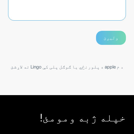
د م apple ه پلورنځي یا ګوګل پلی کې Lingo ته لاړشئ
خپله ژبه ومومئ!