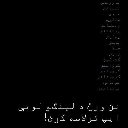
نارویجې
نیپالي
هندي
هنګري
ویټنامي
پرتګالي
پولیش
پښتو
چیک
ډنیش
کتالین
کرواسین
کوریایي
ګرجستاني
یوناني
یوکرایني
نن ورځ د لینګو لوبې
ایپ ترلاسه کړئ!