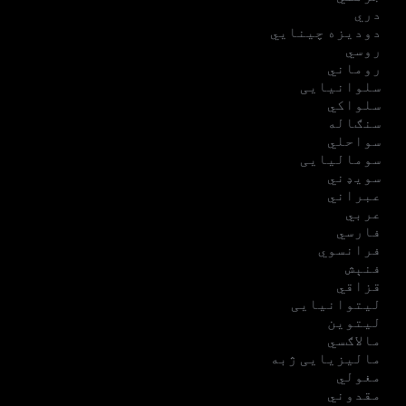
دري
دودیزه چینایي
روسي
روماني
سلوانیایی
سلواکي
سنګاله
سواحلي
سومالیایی
سویډني
عبراني
عربي
فارسي
فرانسوي
فنېش
قزاقي
لیتوانیایی
لیتوین
مالاګسي
مالیزیایی ژبه
مغولي
مقدوني