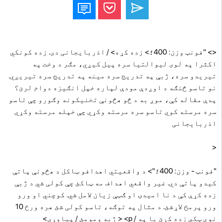
<> "فونټ وزن: 400؛> زده کړه> / اذربایجانی دی. زده کونکي
اکثرا په لوی لیوالتیا سره پیل کیږي، مګر د وخت په
تیریدو سره، ژبې په تدریج سره مینه په تدریج سره تیریږي.
نو تاسو څنګه د اوږدې مودې لپاره خپل انګیزه دوام لرئ؟
پدې مقاله کې، موږ به د څو هڅونې تخنیکونه وګورو چې تاسو
سره مرسته کوي تاسو سره مرسته وکړي چې خپله مرسته وکړي
اذربایجانی
<
"فونټ - وزن: 400؛"> د واقعیتي اهدافو ټاکل د هڅونې پاتې
کیدو پاتې دي. غیر واقعي اهداف مه ټاکئ چې کولی شي د ژبې
زده کړې کې د نا امیدۍ او ګټې زیان لامل شي. کوچني او ورو
ورو پرمخ لاړشئ. د مثال په توګه، تاسو کولی شئ هره ورځ 10
نوي ټکي زده کړئ یا په / p> < ژبه ومومئ / پیاوړی>