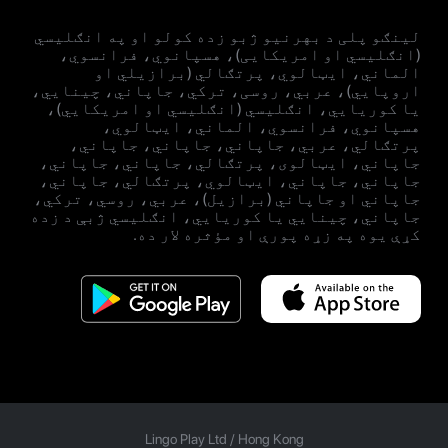
لینګو پلی د بهرنیو ژبو زده کولو او په انګلیسي
(انګلیسي او امریکایی)، هسپانوي، فرانسوي،
الماني، ایټالوي، پرتګالي (برازیلي او
اروپايي)، عربي، روسی، ترکي، جاپاني، چینایي،
یا کوریايي، انګلیسي (انګلیسي او امریکایي)،
هسپانوي، فرانسوي، الماني، ایټالوي،
پرتګالي، عربي، جاپاني، جاپاني، جاپاني،
جاپاني، ایټالوی، پرتګالي، جاپاني، جاپاني،
جاپاني، جاپاني، ایټالوي، پرتګالي، جاپاني،
جاپاني او جاپاني (برازيل)، عربي، روسي، ترکي،
جاپاني، چینايي یا کوریايي، انګلیسي ژبې د زده
کړې یوه په زړه پورې او مؤثره لار ده.
Lingo Play Ltd /
Hong Kong