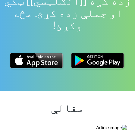
زده کړه [[انګلیسي]] ټکي
او جملې زده کړئ. هڅه
وکړئ!
مقالې