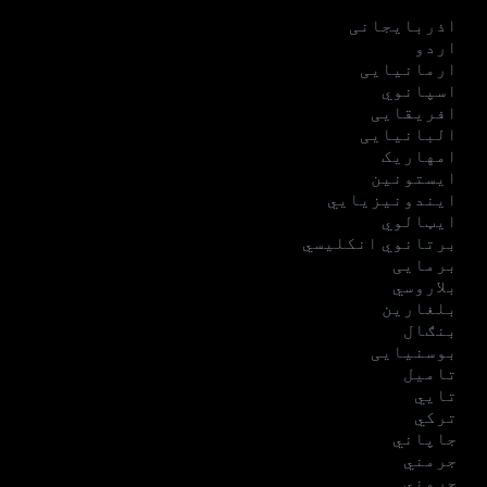
اذربایجانی
اردو
ارمانیایی
اسپانوي
افریقایی
البانیایی
امهاریک
ایستونین
ایندونیزیایي
ایټالوي
برتانوي انکلیسي
برمایی
بلاروسي
بلغارین
بنګال
بوسنیایی
تامیل
تایي
ترکي
جاپاني
جرمني
جرمني