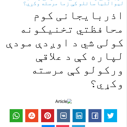
لیوالتیا ساتلو کې زما مرسته وکړي؟
اذربایجانی کوم
محافظتي تخنیکونه
کولی شي د اوږدې مودې
لپاره کې د علاقې
ورکولو کې مرسته
وکړي؟