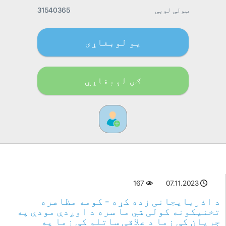
ټولې لوبې
31540365
یو لوبغاړی
ګڼ لوبغاړي
167
07.11.2023
د اذربایجانی زده کړه - کومه مظاهره
تخنیکونه کولی شي ما سره د اوږدې مودې په
جریان کې زما د علاقې ساتلو کې زما په