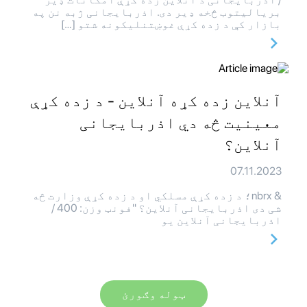
بریالیتوب څخه ډیر دی. اذربایجانی ژبه نن په
بازار کې د زده کړې غوښتنلیکونه شتو […]
آنلاین زده کړه آنلاین - د زده کړې
معینیت څه دي اذربایجانی
آنلاین؟
07.11.2023
& nbrx؛ د زده کړې مسلکي او د زده کړې وزارت څه
شی دی اذربایجانی آنلاین؟ "فونټ وزن: 400 /
اذربایجانی آنلاین یو
ټوله وګورئ