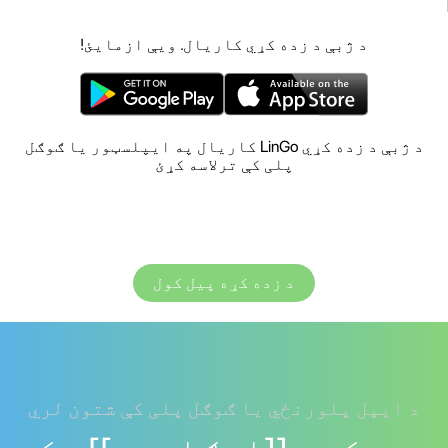
د ژبې د زده کړي کاریال. ویې ازمایئ!
د ژبې د زده کړي LinGo کاریال په ایپلسټور یا ګوګل
پلی کې ترلاسه کړئ
د زده کړه پیل کول
د ایپل پلورنځي یا ګوګل پلی کې شتون لري