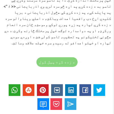
خپل پرمختګ اندازه کړئ. دا به تاسو سره مرسته وکړي چې
تاسو به د زده کړې په اړه څومره لرې وي اذربایجانی << ؛ ">
په پایله کې، په زده کړې کې هڅول اذربایجانی د بریا
کليدي اړخ دی. واقعیا اهداف وټاکئ، د اصلي ویناوالو سره
د زده کړې لپاره په زړه پوري توکي ومومئ، ځان سره انعام
ورکړئ، او په دوامداره توګه خپل پرمختګ څارنه وکړئ. د دې
هڅونې تخنیکونو په تعقیب، تاسو کولی شئ د اوږدې مودې
لپاره او خپلو اهدافو ته رسیدو سره خپله علاقه وساتئ.
د زده کړه پیل کول