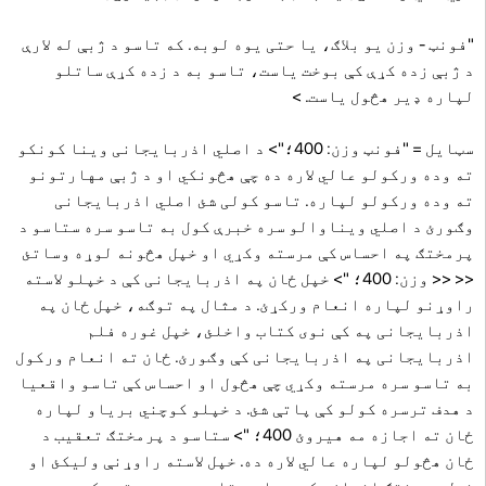
"فونټ - وزن یو بلاګ، یا حتی یوه لوبه. که تاسو د ژبې له لارې
د ژبې زده کړې کې بوخت یاست، تاسو به د زده کړې ساتلو
لپاره ډیر هڅول یاست.
>
سټایل = "فونټ وزن: 400؛"> د اصلي اذربایجانی وینا کونکو
ته وده ورکولو عالي لاره ده چې هڅونکي او د ژبې مهارتونو
ته وده ورکولو لپاره. تاسو کولی شئ اصلي اذربایجانی
وګورئ د اصلي ویناوالو سره خبرې کول به تاسو سره ستاسو د
پرمختګ په احساس کې مرسته وکړي او خپل هڅونه لوړه وساتئ
<< << وزن: 400؛ "> خپل ځان په اذربایجانی کې د خپلو لاسته
راوړنو لپاره انعام ورکړئ. د مثال په توګه، خپل ځان په
اذربایجانی په کې نوی کتاب واخلئ، خپل غوره فلم
اذربایجانی په اذربایجانی کې وګورئ. ځان ته انعام ورکول
به تاسو سره مرسته وکړي چې هڅول او احساس کې تاسو واقعیا
د هدف ترسره کولو کې پاتې شئ. د خپلو کوچني بریاو لپاره
ځان ته اجازه مه هیروئ 400؛ "> ستاسو د پرمختګ تعقیب د
ځان هڅولو لپاره عالي لاره ده. خپل لاسته راوړنې ولیکئ او