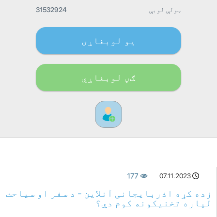
ټولې لوبې
31532924
یو لوبغاړی
ګڼ لوبغاړي
177
07.11.2023
زده کړه اذربایجانی آنلاین - د سفر او سیاحت
لپاره تخنیکونه کوم دي؟