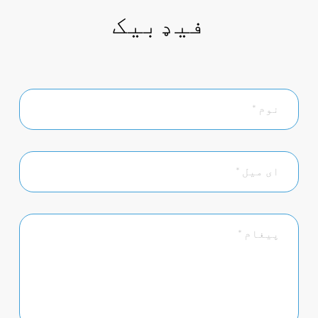
فیډبیک