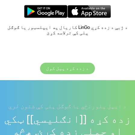
د ژبې د زده کړي LinGo کاریال په ایپلسټور یا ګوګل
پلی کې ترلاسه کړئ
د زده کړه پیل کول
د ایپل پلورنځي یا ګوګل پلی کې شتون لري
زده کړه [[انګلیسي]] ټکي
او جملې زده کړئ. هڅه