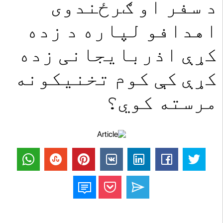
د سفر او ګرځندوی
اهدافو لپاره د زده
کړې اذربایجانی زده
کړې کې کوم تخنیکونه
مرسته کوي؟