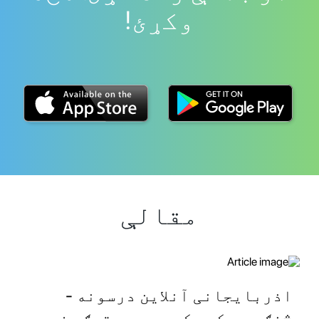
وکړئ!
مقالې
اذربایجانی آنلاین درسونه -
څنګه په کور کې په سمه توګه زده