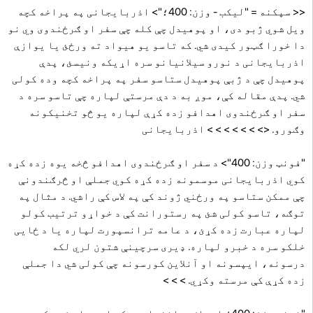
<< سپکنه = "لیکب - وزن: 400؛"> اذربایجانی په پراخه کچه
ویل شوي ژبو دی، او پوهیدل چې کله چې سفر او ګرځندوی وي نو
دا خورا ګټور کیدی شي. که تاسو یو هیواد ته ورځئ یا یوازې
اذربایجانی د نورو سیلانیانو سره اړیکه ونیسئ، پدې
پوهیدل چې د ژبې پوهیدل ستاسو سفر په پراخه کچه وده کولی
شي. پدې مقاله کې، موږ به د دې مرستې لپاره چې تاسو سره د
سفر او ګرځندوی اهدافو زده کړې لپاره یو څو تخنیکونه
وګورو. <> > > > > > > اذربایجانی
"فونټ وزن: 400"> د سفر او ګرځندوی اهدافو څخه یوه زده کړه
کوي اذربایجانی موسمونه زده کړه کوي جملې او څرګندونې
چې ممکن ستاسو په ورځني ژوند کې په لاس کې راشي. د مثال په
توګه، تاسو کولی شئ په رستورانت کې د خواړو ترتیب کولو
لپاره عبارت زده کړئ، د عامه ترانسپورت لپاره یا د ځایی
خلکو سره د خبرو لپاره. ډیری سرچینې شتون لري لکه
درسونه، ایپسونه او آنلاین کورسونه چې کولی شي دا جملې
زده کړې کې مرسته وکړي. > > >