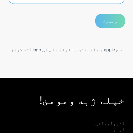
د م apple ه پلورنځي یا ګوګل پلی کې Lingo ته لاړشئ
خپله ژبه ومومئ!
اذربایجانی
اردو