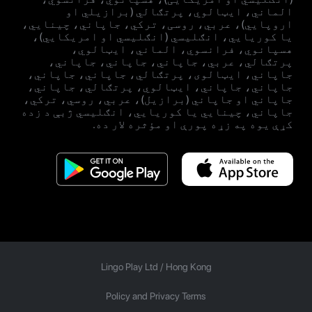
الماني، ایټالوي، پرتګالي (برازیلي او
اروپايي)، عربي، روسی، ترکي، جاپاني، چینایي،
یا کوریايي، انګلیسي (انګلیسي او امریکایي)،
هسپانوي، فرانسوي، الماني، ایټالوي،
پرتګالي، عربي، جاپاني، جاپاني، جاپاني،
جاپاني، ایټالوی، پرتګالي، جاپاني، جاپاني،
جاپاني، جاپاني، ایټالوي، پرتګالي، جاپاني،
جاپاني او جاپاني (برازيل)، عربي، روسي، ترکي،
جاپاني، چینايي یا کوریايي، انګلیسي ژبې د زده
کړې یوه په زړه پورې او مؤثره لار ده.
Lingo Play Ltd /
Hong Kong
Policy and Privacy Terms