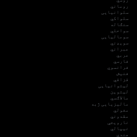
روماني
سلوانیایی
سلواکي
سنګاله
سواحلي
سومالیایی
سویډني
عبراني
عربي
فارسي
فرانسوي
فنېش
قزاقي
لیتوانیایی
لیتوین
مالاګسي
مالیزیایی ژبه
مغولي
مقدوني
نارویجې
نیپالي
هندي