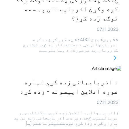
کړه وکړئ اذربایجانی په سمه
توګه زده کړئ؟
07.11.2023
>> ريس> وزن: 400؛> په کور کې زده کړه
اذربایجانی کې د مختلف کار په څیر ښکاري
کاروبار. په هرصورت، د وسایلو سمه
د اذربایجانی زده کړې لپاره
غوره آنلاین ایپسونه - زده کړه
07.11.2023
/ اذربایجانی د آنلاین زده کړې امکانات ډیر
بریالیتوب څخه ډیر دی. اذربایجانی ژبه نن په
بازار کې د زده کړې غوښتنلیکونه شتو […]