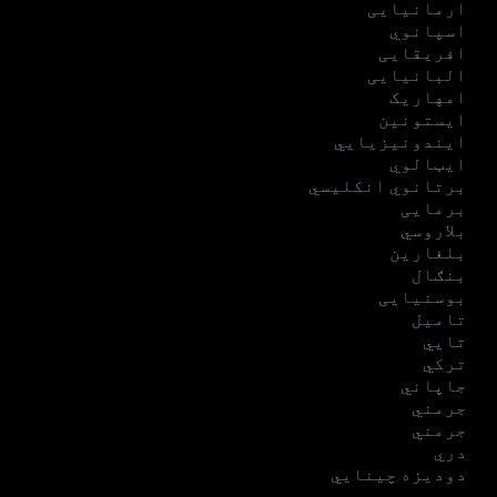
ارمانیایی
اسپانوي
افریقایی
البانیایی
امهاریک
ایستونین
ایندونیزیایي
ایټالوي
برتانوي انکلیسي
برمایی
بلاروسي
بلغارین
بنګال
بوسنیایی
تامیل
تایي
ترکي
جاپاني
جرمني
جرمني
دري
دودیزه چینایي
روسي