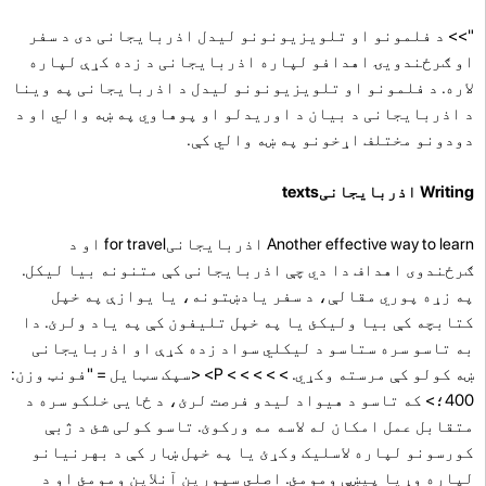
">> د فلمونو او تلویزیونونو لیدل اذربایجانی دی د سفر
او ګرځندویۍ اهدافو لپاره اذربایجانی د زده کړې لپاره
لاره. د فلمونو او تلویزیونونو لیدل د اذربایجانی په وینا
د اذربایجانی د بیان د اوریدلو او پوهاوي په ښه والي او د
دودونو مختلف اړخونو په ښه والي کې.
Writing اذربایجانیtexts
Another effective way to learn اذربایجانیfor travel او د
ګرځندوی اهداف دا دي چې اذربایجانی کې متنونه بیا لیکل.
په زړه پوري مقالې، د سفر یادښتونه، یا یوازې په خپل
کتابچه کې بیا ولیکئ یا په خپل تلیفون کې په یاد ولرئ. دا
به تاسو سره ستاسو د لیکلي سواد زده کړې او اذربایجانی
ښه کولو کې مرسته وکړي. > > > > >
P> <سپک سټایل = "فونټ وزن:
400؛> که تاسو د هیواد لیدو فرصت لرئ، د ځایی خلکو سره د
متقابل عمل امکان له لاسه مه ورکوئ. تاسو کولی شئ د ژبې
کورسونو لپاره لاسلیک وکړئ یا په خپل ښار کې د بهرنيانو
لپاره وړیا پیښې ومومئ.
اصلي سپورین آنلاین ومومئ
او د