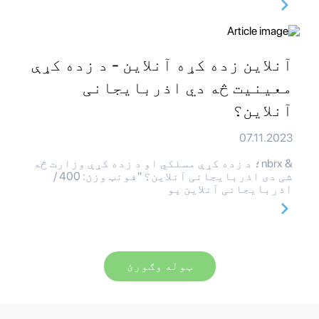
آنلاین زده کړه آنلاین - د زده کړې
معینیت څه دي اذربایجانی
آنلاین؟
07.11.2023
& nbrx؛ د زده کړې مسلکي او د زده کړې وزارت څه
شی دی اذربایجانی آنلاین؟ "فونټ وزن: 400 /
اذربایجانی آنلاین یو
ټوله وګورئ