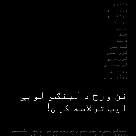
هنګري
ویټنامي
پرتګالي
پولیش
پښتو
چیک
ډنیش
کتالین
کرواسین
کوریایي
ګرجستاني
یوناني
یوکرایني
نن ورځ د لینګو لوبې
ایپ ترلاسه کړئ!
لینګو پلی د بهرنیو ژبو زده کولو او په انګلیسي
(انګلیسي او امریکایی)، هسپانوي، فرانسوي،