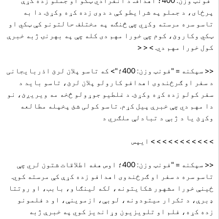
"فونټ وزن: 400؛ اهداف. د انفرادي ټکو او جملو زده کړې
پرځای، د جملو په شرایطو کې د دوی زده کړه وکړئ. دا به
تاسو سره مرسته وکړي چې څنګه په مختلف حالتونو کې ټکي او
ټکي وکاروئ، کوم چې خورا مهم دی کله چې په بهرنۍ ژبه خبرې
کول خورا مهم دي. > < <
<< سپکنه = "فونټ وزن: 400؛"> که تاسو پلان لرئ اذربایجانی
د سفر او ګرځندوی اهدافو کارولو پلان لرئ، تاسو باید د
سفر کولو زده کړه وکړئ. د غلطیو جوړولو څخه مه ویریږئ، نو
دا مهم دي چې خبرې پیل کړم. تاسو کولی شئ پخپله مطالعه
وکړئ یا د ژبې د تبادلې ملګري د
> > > > > > > > > > > ایپس
<< سپکنه = "فونټ وزن: 400؛ اوس هغه اطلاقات شتون لري چې
تاسو سره د سفر او ګرځندوی اهدافو زده کړې کې مرسته کوي.
ځینې ​​خورا مشهور شکایتونه، لکه لینګاو، بابب، او روتتا
ډبرې، د تکرار میتودونه، لوبې، ازموینې، او د فلمونو
زده کړه، فلم او تلویزیون وړاندیز کوي په خبرې ژبه