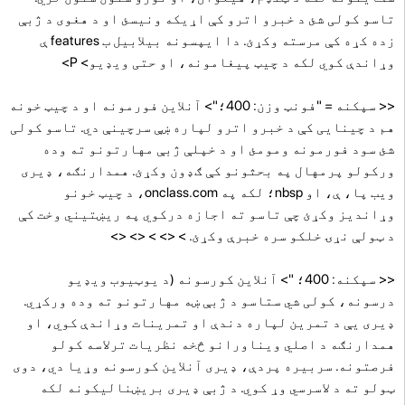
تاسو کولی شئ د خبرو اترو کې اړیکه ونیسئ او د هغوی د ژبې
زده کړه کې مرسته وکړئ. دا ایپسونه بیلابیل ب features ې
وړاندې کوي لکه د چیټ پیغامونه، او حتی ویډیو> P>
<< سپکنه = "فونټ وزن: 400؛"> آنلاین فورمونه او د چیټ خونه
هم د چینایی کې د خبرو اترو لپاره ښې سرچینې دي. تاسو کولی
شئ سود فورمونه ومومئ او د خپلې ژبې مهارتونو ته وده
ورکولو پرمهال په بحثونو کې ګډون وکړئ. همدارنګه، ډیری
ویب پا، ې، او nbsp؛ لکه په onclass.com، د چیټ خونو
وړاندیز وکړئ چې تاسو ته اجازه درکوي په ریښتیني وخت کې
د ټولې نړۍ خلکو سره خبرې وکړئ. > <> > <> <>
<< سپکنه: 400؛ "> آنلاین کورسونه (د یوټیوب ویډیو
درسونه، کولی شي ستاسو د ژبې ښه مهارتونو ته وده ورکړي.
ډیری یې د تمرین لپاره دندې او تمرینات وړاندې کوي، او
همدارنګه د اصلي ویناورانو څخه نظریات ترلاسه کولو
فرصتونه. سربیره پردې، ډیری آنلاین کورسونه وړیا دي، دوی
ټولو ته د لاسرسي وړ کوي.
د ژبې ډیری بریښنالیکونه لکه