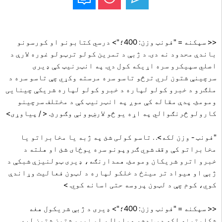
<< سپکنه = "فونټ وزن: 400؛"> درسي کتابونو او کورسونو
باندې محدود نه دی. د ژبې د تمرین کولو ترټولو غوره لارې د
اصلي سپیکرو سره اړیکه کول دي. په انټرنیټ کې ډیری
سرچینې شتون لري ترڅو تاسو سره مرسته وکړي چې تاسو سره د
ملګرو د خبرو کولو لپاره د خبرو کولو لپاره شریکې چینایی
ومومئ. پدې مقاله کې موږ په انټرنیټ کې د مختلف سرچینو
کارولو څرنګوالي په اړه یو څو لارښوونې وګورئ. < / پیاوړی>
"فونټ - وزن لکه>. . تاسو کولی شئ په ژبه یا مخابراتو یا
مخابراتو کې وقف شوي ګروپونو سره یوځای شئ او هلته د
خبرو اترو شریکان ومومئ. همدارنګه، ډیری ټولنیزې شبکې د
ژبې او هیواد تر مینځ د خلکو لپاره د لټون فعالیت وړاندې
کوي، کوم چې د لټون پروسه حتی اسانه کوي. >
<< سپکنه = "فونټ وزن: 400؛"> ډیری د ژبې شریکول هغه
شکایتونه لکه د ټنډم، هیلوال، او نورو شتون شتون لري.