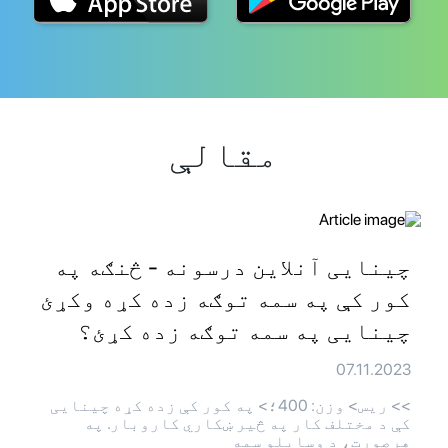
مقالې
چینایی آنلاین درسونه - څنګه په
کور کې په سمه توګه زده کړه وکړئ
چینایی په سمه توګه زده کړئ؟
07.11.2023
>> ريس> وزن: 400؛> په کور کې زده کړه چینایی
کې د مختلف کار په څیر ښکاري کاروبار. په
هرصورت، د وسایلو سمه