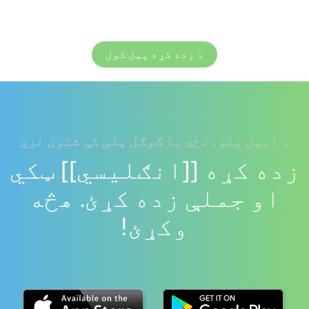
د زده کړه پیل کول
د ایپل پلورنځي یا ګوګل پلی کې شتون لري
زده کړه [[انګلیسي]] ټکي
او جملې زده کړئ. هڅه
وکړئ!