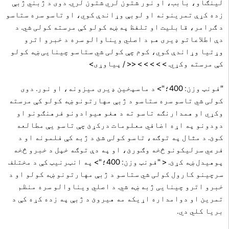
لینګاو، بابب، او نور شتون لري شتون لري. دوی د ژبني ژبې
زده کړې تمرینونه او لوبې وړاندې کوي، او تاسو سره ستاسو
د ګرامر، قابلیت او تلفظ په ښه کولو کې مرسته کولی شي. د
دې اطلاعاتو ډیری هم د اصلي ویناوالو سره د خبرو اترو
وړتیا وړاندې کوي، کوم چې کولی شي ستاسو چینایی ښه کولو
کې مرسته وکړي. > > > > > << / پیاوړی>
"فونټ وزن: 400؛"> د ماسپخین ډیری میزونه، او نور. دوی
کولی شي تاسو سره ستاسو د ژبې مهارتونو ښه کولو کې مرسته
وکړي او همدارنګه تاسو ته د هغو هیوادونو فرهنګونو او
دودونو په اړه اضافي معلومات درکړئ چې تاسو یې مطالعه
کوئ. د مثال په توګه، تاسو کولی شئ د ژبه کې فلمونه او د
فرعي سرلیکونو څخه وګورئ، او په دې توګه خپل د خبرو څخه
پوهیدل ښه کړئ. < "فونټ وزن: 400؛"> په انټرنیټ کې د مختلف
سرچینو کارول کولی شي ستاسو د ژبې مهارتونو ښه کولو او د
خبرو اترو چینایی ژبه ښه شي. د اصلي ویناوالو سره منظم
تمرین او دوامداره اړیکه مه هیروئ د ژبې په زده کړه کې د
بریا کلي دي.