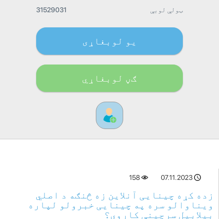
ټولې لوبې
31529031
یو لوبغاړی
ګڼ لوبغاړي
158
07.11.2023
زده کړه چینایی آنلاین زه څنګه د اصلي
ویناوالو سره په چینایی خبرولو لپاره
بیلابیل سرچینې کاروی؟