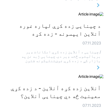
د چینایی زده کړې لپاره غوره
آنلاین ایپسونه - زده کړه
07.11.2023
/ چینایی د آنلاین زده کړې امکانات ډیر
بریالیتوب څخه ډیر دی. چینایی ژبه نن په
بازار کې د زده کړې غوښتنلیکونه شتون
آنلاین زده کړه آنلاین - د زده کړې
معینیت څه دي چینایی آنلاین؟
07.11.2023