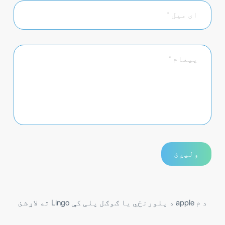
د م apple ه پلورنځي یا ګوګل پلی کې Lingo ته لاړشئ