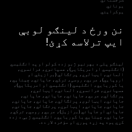
یوناني
یوکرایني
نن ورځ د لینګو لوبې
ایپ ترلاسه کړئ!
لینګو پلی د بهرنیو ژبو زده کولو او په انګلیسي
(انګلیسي او امریکایی)، هسپانوي، فرانسوي،
الماني، ایټالوي، پرتګالي (برازیلي او
اروپايي)، عربي، روسی، ترکي، جاپاني، چینایي،
یا کوریايي، انګلیسي (انګلیسي او امریکایي)،
هسپانوي، فرانسوي، الماني، ایټالوي،
پرتګالي، عربي، جاپاني، جاپاني، جاپاني،
جاپاني، ایټالوی، پرتګالي، جاپاني، جاپاني،
جاپاني، جاپاني، ایټالوي، پرتګالي، جاپاني،
جاپاني او جاپاني (برازيل)، عربي، روسي، ترکي،
جاپاني، چینايي یا کوریايي، انګلیسي ژبې د زده
کړې یوه په زړه پورې او مؤثره لار ده.