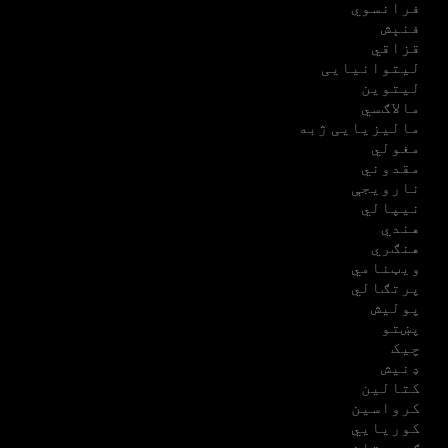
فرانسوي
فنېش
قزاقي
لیتوانیایی
لیتوین
مالاګسي
مالیزیایی ژبه
مغولي
مقدوني
نارویجې
نیپالي
هندي
هنګري
ویټنامي
پرتګالي
پولیش
پښتو
چیک
ډنیش
کتالین
کرواسین
کوریایي
ګرجستاني