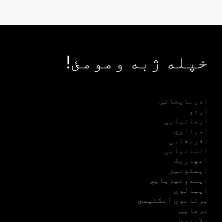
خپله ژبه ومومئ!
اذربایجانی
اردو
ارمانیایی
اسپانوي
افریقایی
البانیایی
امهاریک
ایستونین
ایندونیزیایي
ایټالوي
برتانوي انکلیسي
برمایی
بلاروسي