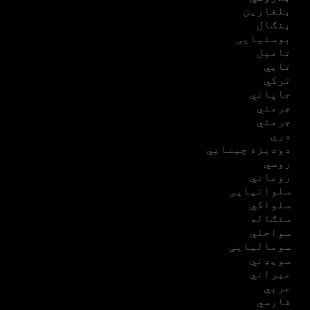
بلغارین
بنګال
بوسنیایی
تامیل
تایي
ترکي
جاپاني
جرمني
جرمني
دري
دودیزه چینایي
روسي
روماني
سلوانیایی
سلواکي
سنګاله
سواحلي
سومالیایی
سویډني
عبراني
عربي
فارسي