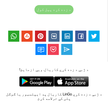
د زده کړه پیل کول
د ژبې د زده کړي کاریال. ویې ازمایئ!
د ژبې د زده کړي LinGo کاریال په ایپلسټور یا ګوګل
پلی کې ترلاسه کړئ