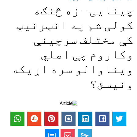
چینایی - زه څنګه
کولی شم په انټرنیټ
کې مختلف سرچینې
وکاروم چې اصلي
ویناوالو سره اړیکه
ونیسئ؟