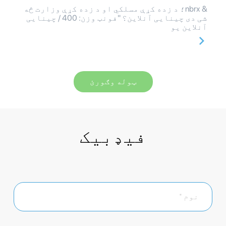
& nbrx؛ د زده کړې مسلکي او د زده کړې وزارت څه
شی دی چینایی آنلاین؟ "فونټ وزن: 400 / چینایی
آنلاین یو
ټوله وګورئ
فیډبیک