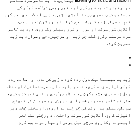
listening to music and radio in چینایی. دا به تاسو سره ستاسو
مهارتونو ته وده ورکړي او د نوي پوهې ترلاسه کولو کې
مرسته وکړي.
عصري ټیکنالوژي د ژبې د ژبې او لاسرسي زده کړه
کوي. د خپلې زده کړې ګړندي کولو لپاره ګرځنده ایپس،
آنلاین کورسونه او نور او نور وسیلې وکاروئ. دوی به تاسو
سره مرسته وکړي کله چې ژبه او هر چیرې چې وغواړئ په ژبه
تمرین کړم.
ژبه په سیستماتیک ډول زده کړه د ژبې ګړندۍ او اسانۍ زده
کولو لپاره زده کړئ، تاسو باید دا په سیستماتیک او منظم
ډول زده کړئ. هڅه وکړئ په منظم ډول دې باندې تمرکز وکړئ،
حتی که تاسو محدود وخت ولرئ. د ورځې په جریان کې کوچني
ټولګي ممکن په اونۍ کې څو ځله له اوږدې او سختو څخه ډیر
اغیزناک وي. آنلاین کورسونه واخلئ، د ورځني مطالعې
ایپسونه وکاروئ ترڅو خپل پوهې او مهارتونه ښه کړئ.