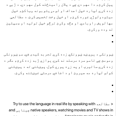
پیل کړئ، دا مهم دي چې د پلان رامینځته کول مهم دي. د ژبې د
زده کړې لپاره خپل اهداف او لومړیتوبونه وټاکئ، خپل
میتودولوژي غوره کړئ، او خپل وخت تخصیص کړئ. د مطالعې
مهالویش راوباسي او هڅه وکړئ ترڅو خپل تولید او ډسپلین
ته وده ورکړئ.
ښوونکی د یوې ښه ښوونکي زده کړې تجربه کیدی شي. سم ښوونکی
ومومئ چې تاسو سره مرسته نه کوي یوازې ژبه زده کړئ، مګر د
زده کړې ساتیرۍ او په زړه پوري کول. پوښتنې ته د پوښتنې
کولو لپاره مه هیروئ او د اضافي مرستې غوښتنه وکړئ.
<
مطالعه Try to use the language in real life by speaking with
native speakers, watching movies and TV shows in چینایی and