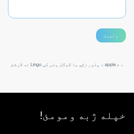
د م apple ه پلورنځي یا ګوګل پلی کې Lingo ته لاړشئ
خپله ژبه ومومئ!