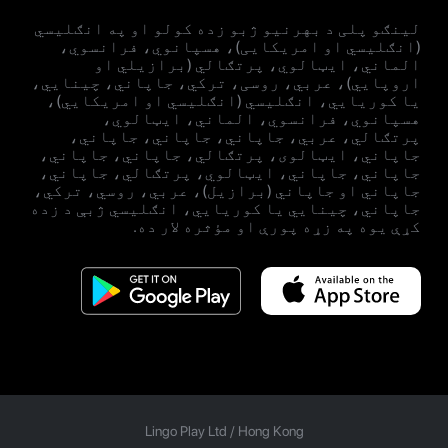
لینګو پلی د بهرنیو ژبو زده کولو او په انګلیسي
(انګلیسي او امریکایی)، هسپانوي، فرانسوي،
الماني، ایټالوي، پرتګالي (برازیلي او
اروپايي)، عربي، روسی، ترکي، جاپاني، چینایي،
یا کوریايي، انګلیسي (انګلیسي او امریکایي)،
هسپانوي، فرانسوي، الماني، ایټالوي،
پرتګالي، عربي، جاپاني، جاپاني، جاپاني،
جاپاني، ایټالوی، پرتګالي، جاپاني، جاپاني،
جاپاني، جاپاني، ایټالوي، پرتګالي، جاپاني،
جاپاني او جاپاني (برازيل)، عربي، روسي، ترکي،
جاپاني، چینايي یا کوریايي، انګلیسي ژبې د زده
کړې یوه په زړه پورې او مؤثره لار ده.
Lingo Play Ltd /
Hong Kong