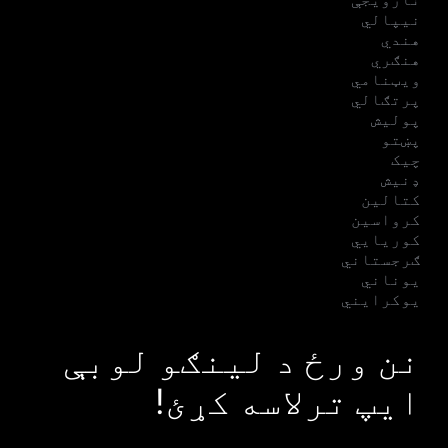
نیپالي
هندي
هنګري
ویټنامي
پرتګالي
پولیش
پښتو
چیک
ډنیش
کتالین
کرواسین
کوریایي
ګرجستاني
یوناني
یوکرایني
نن ورځ د لینګو لوبې
ایپ ترلاسه کړئ!