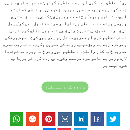
ډن 'د غلطۍ زده کړې لپاره د غلطیو کولو څخه ویره لري
د ژبې
زده کړه یوه پروسه ده چې ډیری آزموینې او غلطۍ ته اړتیا
لري. د غلطیو جوړولو څخه مه ویریږئ ځکه چې دا د زده کړې
پروسې برخه ده. د اصلي ویناوالو سره متقابل عمل کول پیل
کړئ او د اندیښنې تمرین وکړئ چې تاسو یې غلطي کوئ. خپلې
غلطۍ تنظیم کړئ او تمرین ساتل یو پلان جوړ کړئ، سم ښوونکی
ومومئ، ژبه په ریښتیني ژوند کې تمرین وکړئ، د تدریس عصري
تدریس څخه کار واخلئ، د غلطیو جوړولو څخه ویره مه کوئ. دا
لارښوونې به تاسو سره مرسته وکړي چې زده کړې کې بریالي
شوي چینایی
.
د زده کړه پیل کول