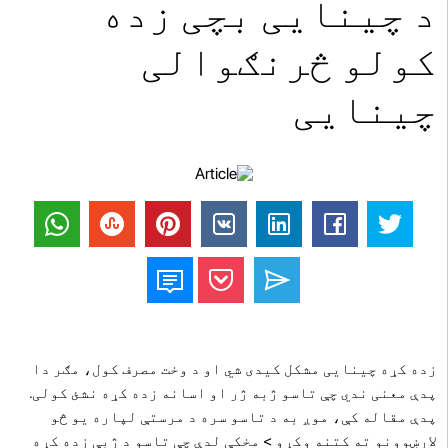
د چینایی بچی زده
کولو څرنګوالی
چینایی
زده کړه چینایی مشکل کیدی شي او د وخت مصرف کول، مګر دا
پدې معنی ندي چې تاسو ژبه ژر او اسانه زده کړه نشئ کولی.
پدې مقاله کې، موږ به د تاسو سره د مرستې لپاره یو څو
لارښوونو ته کتنه وکړو > مخکې لدې چې تاسو د ژبې زده کړه