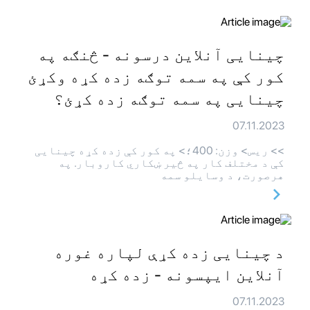
چینایی آنلاین درسونه - څنګه په
کور کې په سمه توګه زده کړه وکړئ
چینایی په سمه توګه زده کړئ؟
07.11.2023
>> ريس> وزن: 400؛> په کور کې زده کړه چینایی
کې د مختلف کار په څیر ښکاري کاروبار. په
هرصورت، د وسایلو سمه
د چینایی زده کړې لپاره غوره
آنلاین ایپسونه - زده کړه
07.11.2023