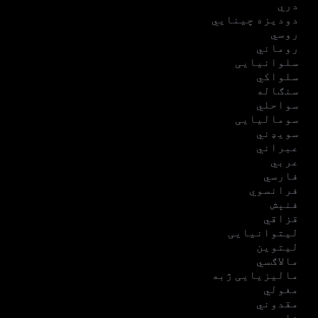
دري
دودیزه چینایي
روسي
روماني
سلوانیایی
سلواکي
سنګاله
سواحلي
سومالیایی
سویډني
عبراني
عربي
فارسي
فرانسوي
فنېش
قزاقي
لیتوانیایی
لیتوین
مالاګسي
مالیزیایی ژبه
مغولي
مقدوني
نارویجې