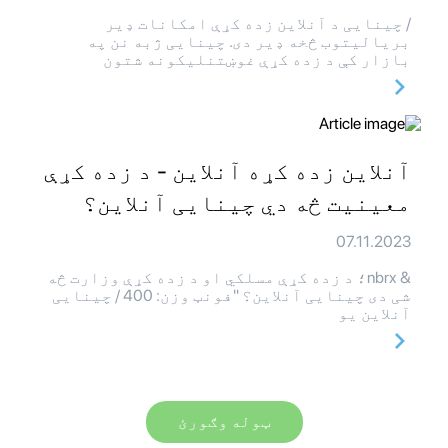
/ چینایی د آنلاین زده کړې امکانات ډیر
بریالیتوب څخه ډیر دی. چینایی ژبه نن په
بازار کې د زده کړې غوښتنلیکونه شتون
آنلاین زده کړه آنلاین - د زده کړې
معینیت څه دي چینایی آنلاین؟
07.11.2023
& nbrx؛ د زده کړې مسلکي او د زده کړې وزارت څه
شی دی چینایی آنلاین؟ "فونټ وزن: 400 / چینایی
آنلاین یو
ټوله وګورئ