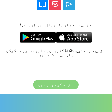
د ژبې د زده کړي کاریال. ویې ازمایئ!
د ژبې د زده کړي LinGo کاریال په ایپلسټور یا ګوګل
پلی کې ترلاسه کړئ
د زده کړه پیل کول