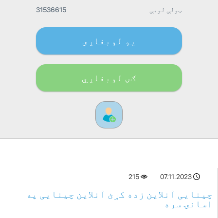
ټولې لوبې
31536615
یو لوبغاړی
ګڼ لوبغاړي
215
07.11.2023
چینایی آنلاین زده کړئ آنلاین چینایی په
اسانۍ سره