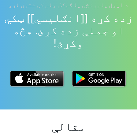
د ایپل پلورنځي یا ګوګل پلی کې شتون لري
زده کړه [[انګلیسي]] ټکي
او جملې زده کړئ. هڅه
وکړئ!
مقالې