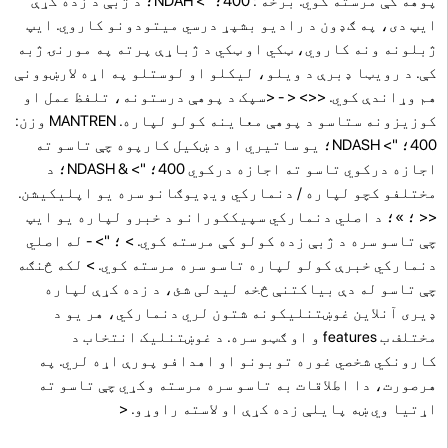
پوهه کې مرسته کوي. برخه : 400؛ "> NDAH؛ د ژبې د زده کړې
ایپ دی، په ګډون د رادیو بشپړ درسي میتودونو کاروي. ایپ
ژبلونه ونه کاروي، ټکي او ټکي د ژباړې پرته په مورنۍ ژبه
کې. د رویټا ډبرې د ویلو، لیکلو او لوستلو په اړه لارښوونې
هم وړاندې کوي.
<<> < -
<سپک د پوهې درستونه، تلفظ عمل او
کوزیزونه ستاسو د پوهې معاینه کولو لپاره.
MANTREN وزن:
400؛ "> NDASH؛ یو ساتیري او د ښکیل کارپوه چې تاسو ته
اجازه درکوي تاسو ته اجازه درکوي 400؛ "> & NDASH؛ د
مختلفو کچو لپاره / دنمارکي ویډیوګانو سره یو اپلیکیشن.
<< ؛ »؛ د اصلي دنمارکي سپیککورانو د خبرو لپاره یو ایپ
چې تاسو سره د ژبې زده کولو کې مرسته کوي. > ؛ "> - له اصلي
دنمارکي خبرې کولو لپاره تاسو سره مرسته کوي. > لکه څنګه
چې تاسو له دې بیاکتنې څخه لیدلی شئ، د زده کړې لپاره
ډیری آنلاین غوښتنلیکونه شتون لري دنمارکي، هر یو د
مختلف ب features و او ګټو سره. د غوښتنلیک انتخاب د
کارونکي شخصي غوره توبونو او اهدافو پورې اړه لري. په
هرصورت، دا اطلاقات به تاسو سره مرسته وکړي چې تاسو ته
اړتیا وي ښه پایلې زده کړې او لاسته راوړو. <