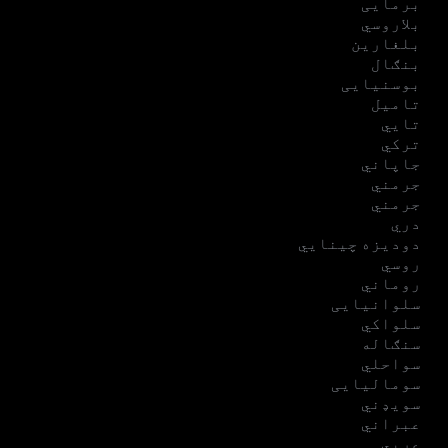
برمایی
بلاروسي
بلغارین
بنګال
بوسنیایی
تامیل
تایي
ترکي
جاپاني
جرمني
جرمني
دري
دودیزه چینایي
روسي
روماني
سلوانیایی
سلواکي
سنګاله
سواحلي
سومالیایی
سویډني
عبراني
عربي