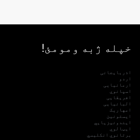
خپله ژبه ومومئ!
اذربایجانی
اردو
ارمانیایی
اسپانوي
افریقایی
البانیایی
امهاریک
ایستونین
ایندونیزیایي
ایټالوي
برتانوي انکلیسي