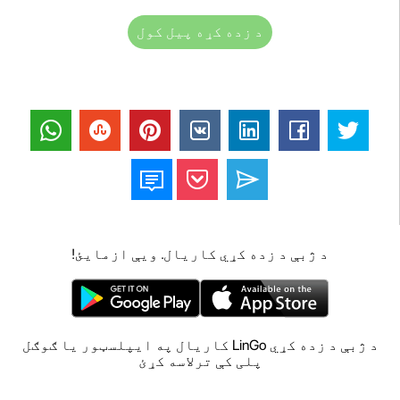
د زده کړه پیل کول
د ژبې د زده کړي کاریال. ویې ازمایئ!
د ژبې د زده کړي LinGo کاریال په ایپلسټور یا ګوګل
پلی کې ترلاسه کړئ