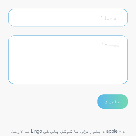
د م apple ه پلورنځي یا ګوګل پلی کې Lingo ته لاړشئ