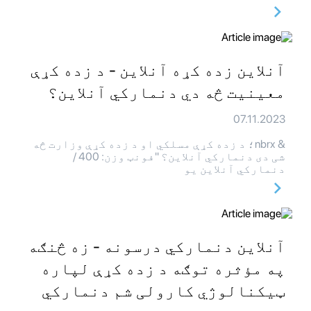
آنلاین زده کړه آنلاین - د زده کړې
معینیت څه دي دنمارکي آنلاین؟
07.11.2023
& nbrx؛ د زده کړې مسلکي او د زده کړې وزارت څه
شی دی دنمارکي آنلاین؟ "فونټ وزن: 400 /
دنمارکي آنلاین یو
آنلاین دنمارکي درسونه - زه څنګه
په مؤثره توګه د زده کړې لپاره
ټیکنالوژي کارولی شم دنمارکي