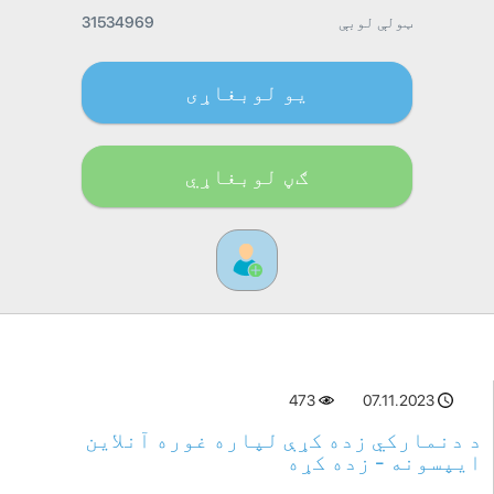
ټولې لوبې
31534969
یو لوبغاړی
ګڼ لوبغاړي
473
07.11.2023
د دنمارکي زده کړې لپاره غوره آنلاین
ایپسونه - زده کړه