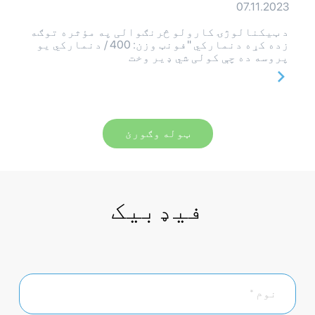
07.11.2023
د ټیکنالوژۍ کارولو څرنګوالی په مؤثره توګه
زده کړه دنمارکي "فونټ وزن: 400 / دنمارکي یو
پروسه ده چې کولی شي ډیر وخت
ټوله وګورئ
فیډبیک