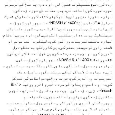
زده کړې غوښتنلیکونه شتون لري او د دوی په منځ کې ترټولو
غوره غوره کول اسانه ندي. پدې مقاله کې موږ د زده کړې
لپاره د خورا مشهور غوښتنلیکونو کتنه کوو دنمارکي
<سپک
سټایل = "فونټ وزن: 400؛"> NDASH؛ دا د بهرنیو ژبو زده
کړې لپاره ترټولو مشهور غوښتنلیک دی، په ګډون دنمارکي.
غوښتنلیک یو ساده او مستقیم انٹرفیس لري او د پوهې ادغام
لپاره مختلف تمرینات وړاندې کوي. لینګو د انعامونو او
لاسته راوړنو سیستم چمتو کوي چې کارونکي په منظم ډول
تمرین کوي ​​او دوی سره مرسته کوي چې خپل اهداف ګړندي کړي
<< سپړنه> < 400؛ "> & NDASH؛ د بهرنیو ژبو زده کړې
لپاره، په شمول دنمارکي، دا چې کاروونکو سره مرسته کوي د
ژبې د مهارت ترلاسه کولو کې مرسته وکړي. باببل د هغه
تمرینونه وړاندیز کوي چې په ورځني مواصلاتو کې تمرکز
کوي، او د اصلي ویناوالو سره د خبرو اترو وړتیا < "> &
indash؛ د ژبې د زده کړې ایپ دی، په ګډون دنمارکي د لوبو
متقابل زده کړې میتودونه لکه لوبې، عکسونه او
ویډیوګانې کاروي. ډولډینګو په فرعي ډول د ټکو او جملو د
یادولو له لارې روزنه هم کوي، کوم چې کاروونکو سره نوې