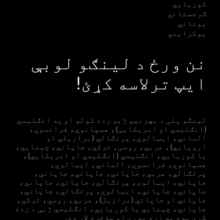
کوریایي
ګرجستاني
یوناني
یوکرایني
نن ورځ د لینګو لوبې
ایپ ترلاسه کړئ!
لینګو پلی د بهرنیو ژبو زده کولو او په انګلیسي
(انګلیسي او امریکایی)، هسپانوي، فرانسوي،
الماني، ایټالوي، پرتګالي (برازیلي او
اروپايي)، عربي، روسی، ترکي، جاپاني، چینایي،
یا کوریايي، انګلیسي (انګلیسي او امریکایي)،
هسپانوي، فرانسوي، الماني، ایټالوي،
پرتګالي، عربي، جاپاني، جاپاني، جاپاني،
جاپاني، ایټالوی، پرتګالي، جاپاني، جاپاني،
جاپاني، جاپاني، ایټالوي، پرتګالي، جاپاني،
جاپاني او جاپاني (برازيل)، عربي، روسي، ترکي،
جاپاني، چینايي یا کوریايي، انګلیسي ژبې د زده
کړې یوه په زړه پورې او مؤثره لار ده.