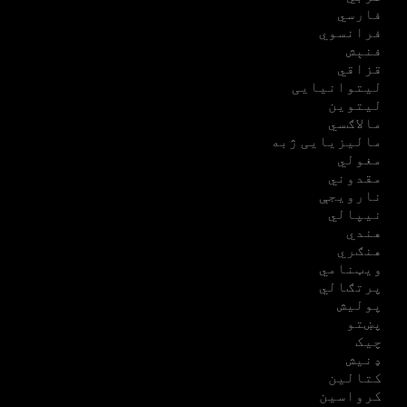
فارسي
فرانسوي
فنېش
قزاقي
لیتوانیایی
لیتوین
مالاګسي
مالیزیایی ژبه
مغولي
مقدوني
نارویجې
نیپالي
هندي
هنګري
ویټنامي
پرتګالي
پولیش
پښتو
چیک
ډنیش
کتالین
کرواسین