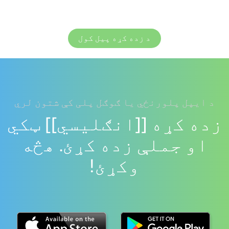
د زده کړه پیل کول
د ایپل پلورنځي یا ګوګل پلی کې شتون لري
زده کړه [[انګلیسي]] ټکي
او جملې زده کړئ. هڅه
وکړئ!