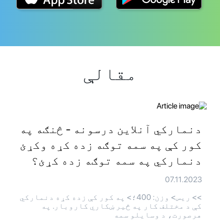
مقالې
دنمارکي آنلاین درسونه - څنګه په
کور کې په سمه توګه زده کړه وکړئ
دنمارکي په سمه توګه زده کړئ؟
07.11.2023
>> ريس> وزن: 400؛> په کور کې زده کړه دنمارکي
کې د مختلف کار په څیر ښکاري کاروبار. په
هرصورت، د وسایلو سمه