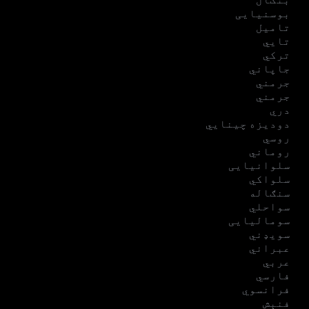
بوسنیایی
تامیل
تایي
ترکي
جاپاني
جرمني
جرمني
دري
دودیزه چینایي
روسي
روماني
سلوانیایی
سلواکي
سنګاله
سواحلي
سومالیایی
سویډني
عبراني
عربي
فارسي
فرانسوي
فنېش