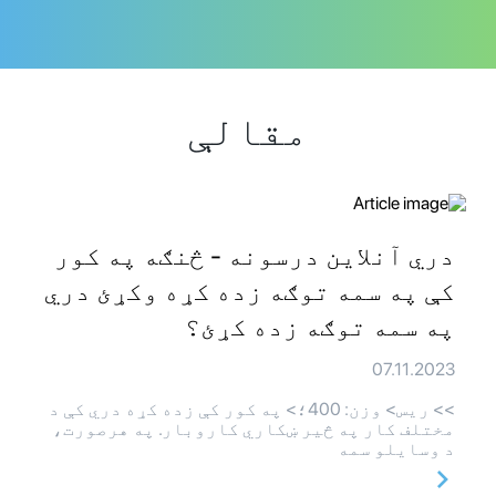
مقالې
دري آنلاین درسونه - څنګه په کور
کې په سمه توګه زده کړه وکړئ دري
په سمه توګه زده کړئ؟
07.11.2023
>> ريس> وزن: 400؛> په کور کې زده کړه دري کې د
مختلف کار په څیر ښکاري کاروبار. په هرصورت،
د وسایلو سمه