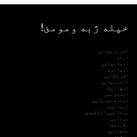
خپله ژبه ومومئ!
اذربایجانی
اردو
ارمانیایی
اسپانوي
افریقایی
البانیایی
امهاریک
ایستونین
ایندونیزیایي
ایټالوي
برتانوي انکلیسي
برمایی
بلاروسي
بلغارین
بنګال