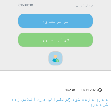
ټولې لوبې
31531618
یو لوبغاړی
ګڼ لوبغاړي
162
07.11.2023
د دري د زده کړې څرنګوالي دري آنلاین زده
کړه دري