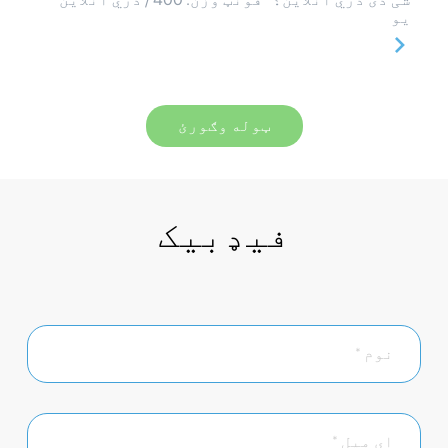
یو
ټوله وګورئ
فیډبیک