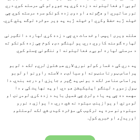
لوبې او فعالیتونه د زده کړې په جوړولو کې مرسته کوي دري
نور ساتیري او هڅونه، او دوی زده کونکو سره مرسته کوي چې
خپله ژبه حفظ وکړي او خپله ژبه په ډیر موثره توګه پلي کړي.
هلته ډیری ایپس او خدمات دي چې د زده کړې لپاره د انګیرنې
لپاره ګومنه کاروي دري. یو لینګو دی، کوم چې زده کونکو ته
د مرستې لپاره لوبې، فعالیتونه او ننګونې چمتو کوي
په دري کې د قمار کولو نورې لارې هم شتون لري، لکه د لوبو
پراساس ټورنامنټونه او سیالۍ، د لاسته راوړنو او لوبو
پراساس عناصر لکه د بونس په څیر ، جایزې او درجه بندي. دا
ټول زموږ د لینګو اپلیکیشن هم دي.
او په نهایت کې ، دا
مهمه ده چې په یاد ولرئ چې قمیل باید د زده کړې لومړنۍ او
لومړني او یوازینۍ میتود نه شي دري. دا یوازې د نورو
میتودونو سره په ترکیب کې مؤثره کیدی شي لکه لوستلو،
اوریدل، او خبرې کول.