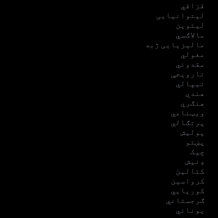
قزاقي
لیتوانیایی
لیتوین
مالاګسي
مالیزیایی ژبه
مغولي
مقدوني
نارویجې
نیپالي
هندي
هنګري
ویټنامي
پرتګالي
پولیش
پښتو
چیک
ډنیش
کتالین
کرواسین
کوریایي
ګرجستاني
یوناني