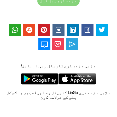
د زده کړه پیل کول
د ژبې د زده کړي کاریال. ویې ازمایئ!
د ژبې د زده کړي LinGo کاریال په ایپلسټور یا ګوګل
پلی کې ترلاسه کړئ