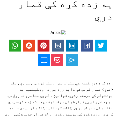
په زده کړه کې قمار
دري
زده کړه دري کیدی شي ستونزمن او سترنره پروسه وي، مګر
<قوي> قمار کولی شي دا په زړه پورې او ښکیلتیا په
بوختولو کې مرسته وکړي. قوانین د لوبې عناصرو کارول دي
او په غیر لوبې شرایطو کې میخانیک دي، لکه زده کړه. پدې
مقاله کې موږ ګورو چې څنګه ګومانیز څنګه کولی شي د زده
کړې دري زده کړې کې مرسته وکړي او څه شی او خدمات ګټور وي.