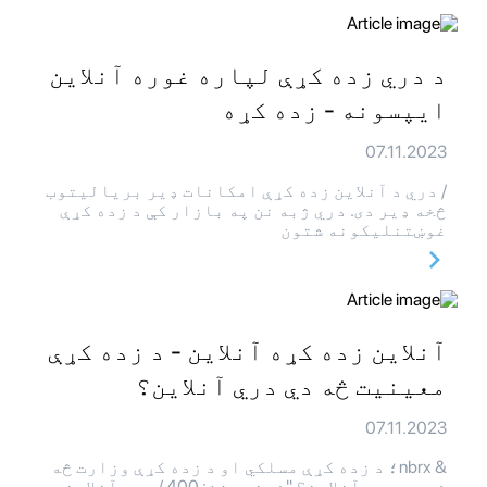
د دري زده کړې لپاره غوره آنلاین
ایپسونه - زده کړه
07.11.2023
/ دري د آنلاین زده کړې امکانات ډیر بریالیتوب
څخه ډیر دی. دري ژبه نن په بازار کې د زده کړې
غوښتنلیکونه شتون
آنلاین زده کړه آنلاین - د زده کړې
معینیت څه دي دري آنلاین؟
07.11.2023
& nbrx؛ د زده کړې مسلکي او د زده کړې وزارت څه
شی دی دري آنلاین؟ "فونټ وزن: 400 / دري آنلاین