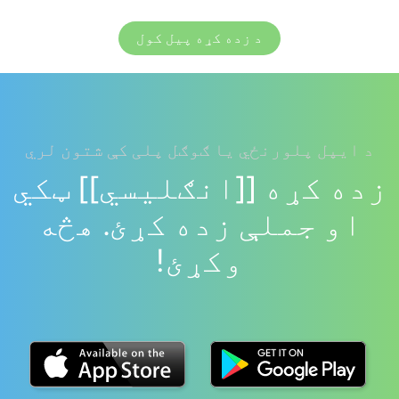
د زده کړه پیل کول
د ایپل پلورنځي یا ګوګل پلی کې شتون لري
زده کړه [[انګلیسي]] ټکي
او جملې زده کړئ. هڅه
وکړئ!