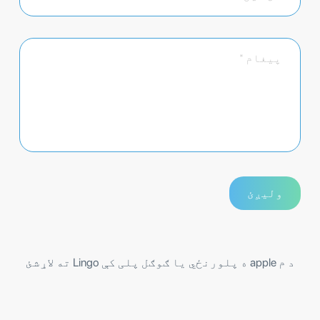
د م apple ه پلورنځي یا ګوګل پلی کې Lingo ته لاړشئ