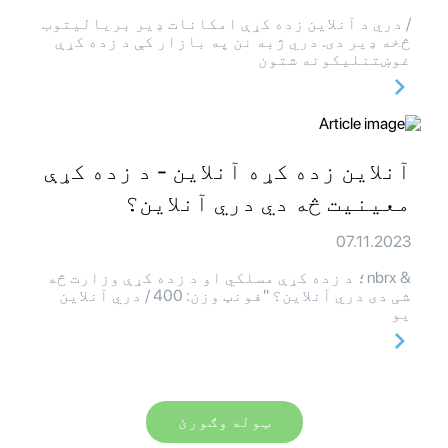
/ دري د آنلاین زده کړې امکانات ډیر بریالیتوب
څخه ډیر دی. دري ژبه نن په بازار کې د زده کړې
غوښتنلیکونه شتون
آنلاین زده کړه آنلاین - د زده کړې
معینیت څه دي دري آنلاین؟
07.11.2023
& nbrx؛ د زده کړې مسلکي او د زده کړې وزارت څه
شی دی دري آنلاین؟ "فونټ وزن: 400 / دري آنلاین
یو
ټوله وګورئ