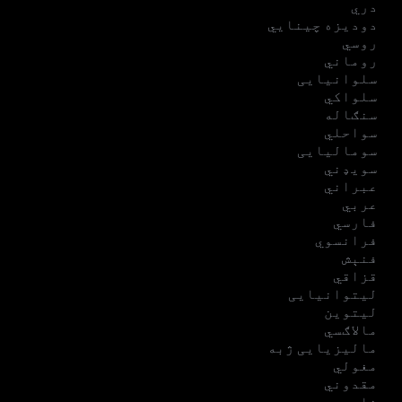
دري
دودیزه چینایي
روسي
روماني
سلوانیایی
سلواکي
سنګاله
سواحلي
سومالیایی
سویډني
عبراني
عربي
فارسي
فرانسوي
فنېش
قزاقي
لیتوانیایی
لیتوین
مالاګسي
مالیزیایی ژبه
مغولي
مقدوني
نارویجې