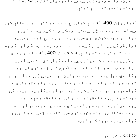
آنلاین ټولنه ومومئ چیرې چې تاسو کولی شئ / سپک> په ګډه
اړیکه ونیسئ تکراري توکي
"فونټ وزن: 400؛"> دري کولی شي د موادو تکرارولو عالي لاره
وي. که تاسو دمخه ځینې ټکي او ټکي زده کړې وي، د لوبو
موندلو هڅه وکړئ چیرې چې دوی کارول کیږي او د لوبې په
شرایطو کې یې تکرار کړي. دا به تاسو سره د دې ټکو او ټکو په
یاد ساتلو کې مرسته وکړي. > < < وزن: 400؛ "> د لوبو ډیری
بیلابیل ډولونه شتون لري چې تاسو کولی شئ د کلمې لوبې
لپاره د ټرام ډرائیس لپاره د (دري ژبې زده کړې لپاره
وکاروئ. خپل چلند ته حوصله وکړئ او د خپلې ژبې مهارتونو
ته وده ورکولو لپاره د لوبو بیلابیل ډولونه هڅه وکړئ. د
کراسورډ پزلونه کولی شي د لوستلو او لیکلو په اوږدو کې
مرسته وکړي، د تلفظونو لوبو کې به تلفظ ښه شي، او د
پوهاوي لوبو ته وده ورکولی شي. د هغه چا موندلو لپاره د
لوبو مختلف ډولونه هڅه وکړئ چې ستاسو د ژبې زده کړې وړ
کولو لپاره غوره کار کوي.
<کلک> د ګرامر