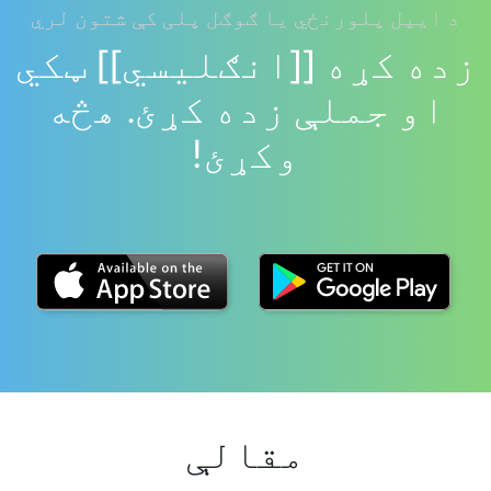
د ایپل پلورنځي یا ګوګل پلی کې شتون لري
زده کړه [[انګلیسي]] ټکي
او جملې زده کړئ. هڅه
وکړئ!
مقالې