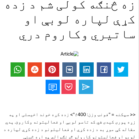
زه څنګه کولی شم د زده
کړې لپاره لوبې او
ساتیري وکاروم دري
<< سپکنه = "فونټ وزن: 400؛"> زده کړه خوند اخیستی او په
زړه پوری کیدی شي که تاسو لوبې او فعالیتونه وکاروئ. پدې
مقاله کې موږ به د زده کړې او فعالیتونو د زده کړې لپاره د
لوبو او فعالیتونو کارولو څرنګوالي په اړه ځینې