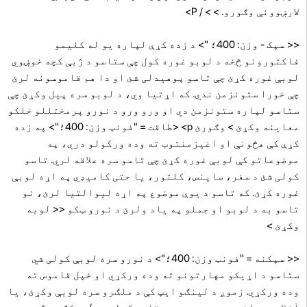
لارښوونې وګورو.
> > / P>
<< سپک - وزن: 400؛ "> د زده کړې لپاره یو له کليمو
فاکتورونو څخه د لوبو غوره کول چې ستاسو د ژبې کچه خوښوي
لوبې غوره کړئ چې تاسو پوهیدلی شئ او دا هم قاموسونه لرئ
چې خورا ستونزمن ندي. که اړتیا وي، د لوبو سره پیل وکړئ چې
ستاسو لپاره ستونزمن دي او ورو ورو د نورو پرمختللو خلکو
معاینه وکړئ >
وګورئ p> <طاقت = "فونټ وزن: 400؛"> په زده
کړې کې هڅونې او اغیزمنتوب ته وده ورکولو دري، په
موضوعاتو کې لوبې غوره کړئ چې تاسو سره علاقه لري. تاسو
کولی شئ د سفر، ساینس، کلتور، یا حتی کامیډي په اړه لوبې
غوره کړئ. که تاسو د یوې موضوع په اړه لیوالتیا لرئ، نو
تاسو به د لوبو او جملو په یاد ولرئ د نورو ټکو << لوبه
وکړئ >
<< سپکنه = "فونټ وزن: 400؛"> د نورو سره لوبې کولی شي
ستاسو د اړیکو مهارتونو ته وده ورکړي او خپل قاموس ته
وده ورکړي. زموږ د لینګو ایپ کې د ملګرو سره لوبې وکړئ، یا