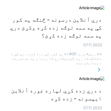
دري آنلاین درسونه - څنګه په کور
کې په سمه توګه زده کړه وکړئ دري
په سمه توګه زده کړئ؟
07.11.2023
>> ريس> وزن: 400؛> په کور کې زده کړه دري کې د
مختلف کار په څیر ښکاري کاروبار. په هرصورت،
د وسایلو سمه
د دري زده کړې لپاره غوره آنلاین
ایپسونه - زده کړه
07.11.2023