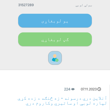
ټولې لوبې
31527289
یو لوبغاړی
ګڼ لوبغاړي
224
07.11.2023
آنلاین دري درسونه - زه څنګه د زده کړې
لپاره لوبې او ساتیري وکاروم دري