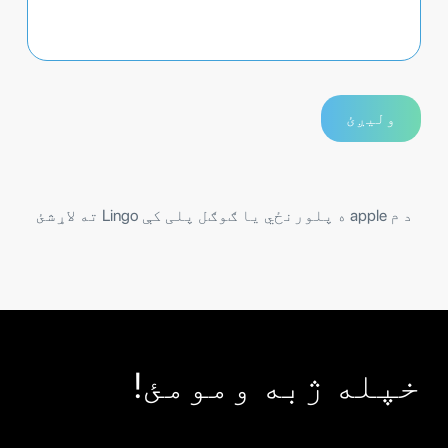
د م apple ه پلورنځي یا ګوګل پلی کې Lingo ته لاړشئ
خپله ژبه ومومئ!