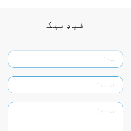
فیډبیک