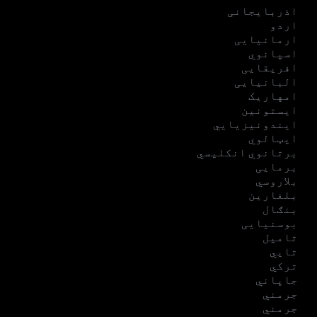
اذربایجانی
اردو
ارمانیایی
اسپانوي
افریقایی
البانیایی
امهاریک
ایستونین
ایندونیزیایي
ایټالوي
برتانوي انکلیسي
برمایی
بلاروسي
بلغارین
بنګال
بوسنیایی
تامیل
تایي
ترکي
جاپاني
جرمني
جرمني