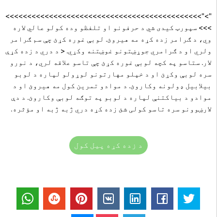
">">>>>>>>>>>>>>>>>>>>>>>>>>>>>>>>>>>>>>>>>>>>>>
>>> سپورټ کیدی شي د حرفونو او تلفظو وده کولو عالي لاره
وي، د ګرامر زده کړه مه هیروئ. لوبې غوره کړئ چې سم ګرامر
ولري او د ګرامري جوړښتونو غوښتنه وکړي.
< د دري د زده کړې
لار. ستاسو په کچه لوبې غوره کړئ چې تاسو علاقه لري، د نورو
سره لوبې وکړئ او د خپلو مهارتونو لوړولو لپاره د لوبو
بیلابیل ډولونه وکاروئ. د موادو تمرین کول مه هیروئ او د
موادو د بیاکتنې لپاره د لوبو په توګه لوبې وکاروئ. د دې
لارښوونو سره تاسو کولی شئ زده کړه دري ژبه ژبه او مؤثره.
د زده کړه پیل کول