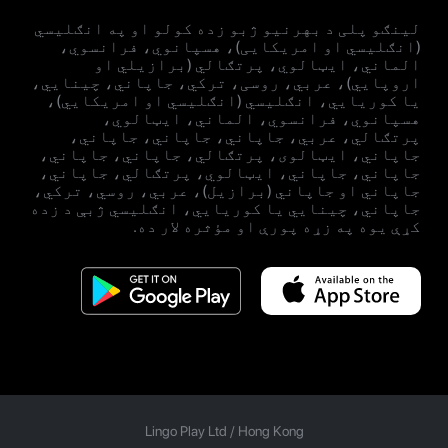
لینګو پلی د بهرنیو ژبو زده کولو او په انګلیسي
(انګلیسي او امریکایی)، هسپانوي، فرانسوي،
الماني، ایټالوي، پرتګالي (برازیلي او
اروپايي)، عربي، روسی، ترکي، جاپاني، چینایي،
یا کوریايي، انګلیسي (انګلیسي او امریکایي)،
هسپانوي، فرانسوي، الماني، ایټالوي،
پرتګالي، عربي، جاپاني، جاپاني، جاپاني،
جاپاني، ایټالوی، پرتګالي، جاپاني، جاپاني،
جاپاني، جاپاني، ایټالوي، پرتګالي، جاپاني،
جاپاني او جاپاني (برازيل)، عربي، روسي، ترکي،
جاپاني، چینايي یا کوریايي، انګلیسي ژبې د زده
کړې یوه په زړه پورې او مؤثره لار ده.
Lingo Play Ltd /
Hong Kong