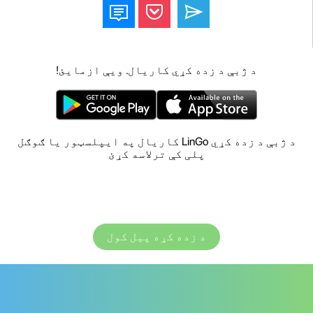
د ژبې د زده کړي کاریال. ویې ازمایئ!
د ژبې د زده کړي LinGo کاریال په ایپلسټور یا ګوګل
پلی کې ترلاسه کړئ
د زده کړه پیل کول