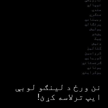
نیپالي
هندي
هنګري
ویټنامي
پرتګالي
پولیش
پښتو
چیک
ډنیش
کتالین
کرواسین
کوریایي
ګرجستاني
یوناني
یوکرایني
نن ورځ د لینګو لوبې
ایپ ترلاسه کړئ!