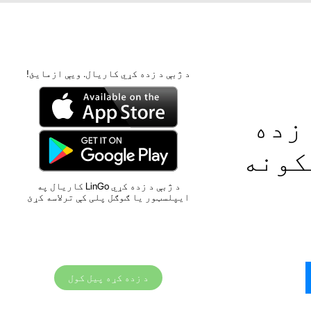
د ژبې د زده کړي کاریال. ویې ازمایئ!
 زده
کونه
د ژبې د زده کړي LinGo کاریال په
ایپلسټور یا ګوګل پلی کې ترلاسه کړئ
د زده کړه پیل کول