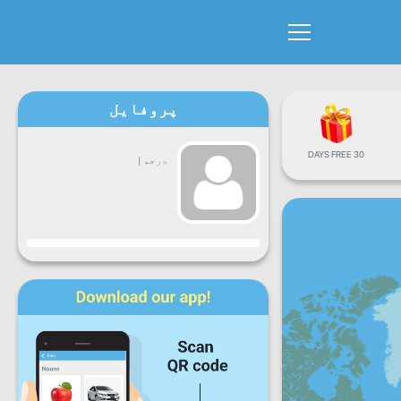
پروفایل
30 DAYS FREE
درجه
|
جاري
دوشنبه
سه
چهارشنبه
پنجشنبه