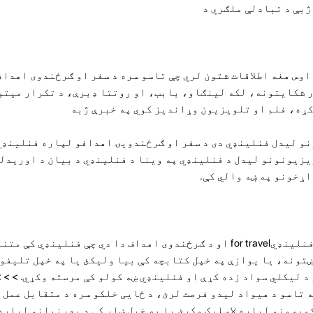
ژبې د تبادلې ملګري د
 سپکنه = "فونټ وزن: 400؛ اوس هغه اطلاقات شتون لري چې تاسو سره د سفر او ګرځندوی ا
ور شکایتونه، لکه لینګاو، بابب، او روتتا ډبرې، د تکرار میت
کړه، فلم او تلویزیون وړاندیز کوي په خبرې ژبه
نو لیدل فنلینډي دی د سفر او ګرځندویۍ اهدافو لپاره فنلینډي
ویزیونونو لیدل د فنلینډي په وینا د فنلینډي د بیان د اوریدل
اړخونو په ښه والي کې.
Another effective way to learn فنلینډيfor travel او د ګرځندوی اهداف دا دي چې فنل
تونه، یا یوازې په خپل کتابچه کې بیا ولیکئ یا په خپل تلیفون
د لیکلي سواد زده کړې او فنلینډي ښه کولو کې مرسته وکړي. > > >
= "فونټ وزن: 400؛> که تاسو د هیواد لیدو فرصت لرئ، د ځایی خلکو سره د متقابل ع
کورسونو لپاره لاسلیک وکړئ یا په خپل ښار کې د بهرنيانو لپاره