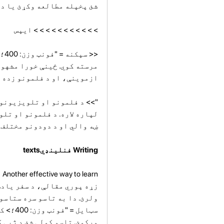
شئ پخپله مطالعه وکړئ یا د 
> > > > > > > > > > > ایپس
<<
مرسته کوي. ځینې ​​خورا مشه
ازموینې، او د فلمونو زده 
">> د فلمونو او تلویزیونو
لپاره لاره. د فلمونو او تل
ښه والي او د دودونو مختلف 
Writing فنلینډيtexts
زړه پوري مقالې، د سفر یادښ
ولرئ. دا به تاسو سره ستاسو 
سټایل 
ورکوئ. تاسو کولی شئ د ژبې 