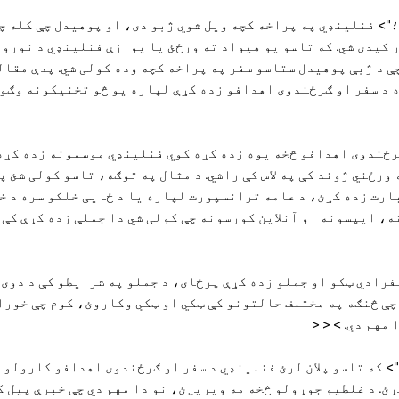
< سپکنه = "لیکب - وزن: 400؛"> فنلینډي په پراخه کچه ویل شوي ژبو دی، او پوهیدل چې کل
 کیدی شي. که تاسو یو هیواد ته ورځئ یا یوازې فنلینډي د نورو 
 د ژبې پوهیدل ستاسو سفر په پراخه کچه وده کولی شي. پدې مقاله
د سفر او ګرځندوی اهدافو زده کړې لپاره یو څو تخنیکونه وګورو.
"> د سفر او ګرځندوی اهدافو څخه یوه زده کړه کوي فنلینډي موسمونه زده ک
رځني ژوند کې په لاس کې راشي. د مثال په توګه، تاسو کولی شئ پ
رت زده کړئ، د عامه ترانسپورت لپاره یا د ځایی خلکو سره د خ
، ایپسونه او آنلاین کورسونه چې کولی شي دا جملې زده کړې کې م
؛ اهداف. د انفرادي ټکو او جملو زده کړې پرځای، د جملو په شرایطو کې د دو
چې څنګه په مختلف حالتونو کې ټکي او ټکي وکاروئ، کوم چې خورا 
مهم دي. > < <
 سپکنه = "فونټ وزن: 400؛"> که تاسو پلان لرئ فنلینډي د سفر او ګرځندوی اهدافو کار
ئ. د غلطیو جوړولو څخه مه ویریږئ، نو دا مهم دي چې خبرې پیل ک