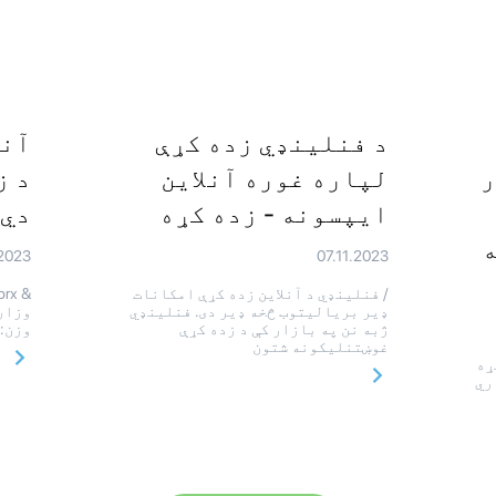
د فنلینډي زده کړې
آنل
ر
لپاره غوره آنلاین
د ز
ایپسونه - زده کړه
دي 
ه
.2023
07.11.2023
/ فنلینډي د آنلاین زده کړې امکانات
ډیر بریالیتوب څخه ډیر دی. فنلینډي
وزارت
ژبه نن په بازار کې د زده کړې
وزن: 400 / فنلینډي آنلاین 
غوښتنلیکونه شتون
 کړه
ري