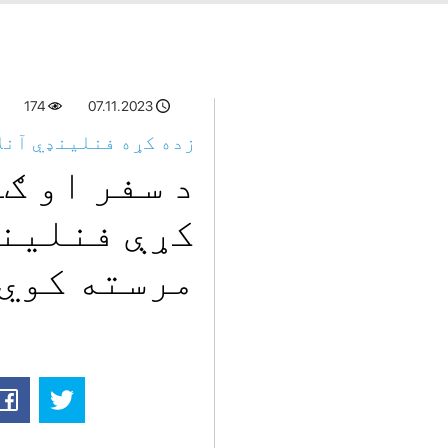
174
07.11.2023
زده کړه فنلینډي آنلا
د سفر او ګ
کړې فنلینډ
مرسته کوي