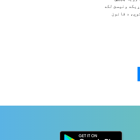
ړیکه ونیسئ لکه
وي، د قانون