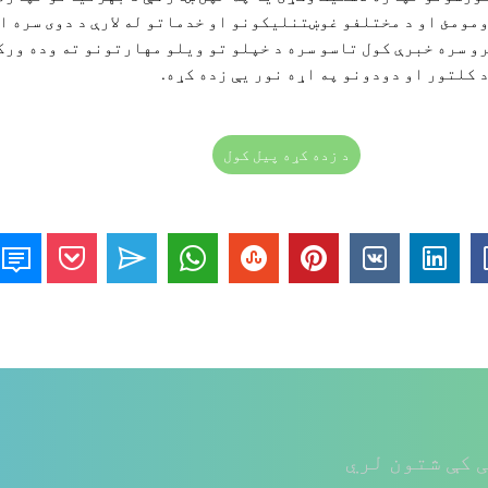
ومومئ
او د مختلفو غوښتنلیکونو او خدماتو له لارې د دوی سره ا
رو سره خبرې کول تاسو سره د خپلو تو ویلو مهارتونو ته وده ورک
 کلتور او دودونو په اړه نور یې زده کړه.
د زده کړه پیل کول
 کې شتون لري