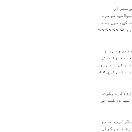
ه چې سفر او
سیلانیانو سره
 کې، موږ به د
 <> > > > > > >
ړه کوي جملې او
ه رستورانت کې د
برو لپاره. ډیری
رسته وکړي. > >
ی زده کړه وکړئ.
مهم دی کله چې
ولو پلان لرئ، تاسو
ړم. تاسو کولی