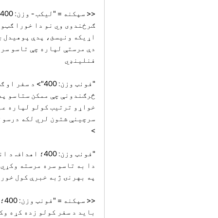
<
ګرځندوی وي نو دا خورا ګټور
اړیکه ونیسئ، پدې پوهیدل چې
دې مرستې لپاره چې تاسو سره 
فنلینډي
"فونټ وزن: 400
څرګندونې چې ممکن ستاسو په و
خواړو ترتیب کولو لپاره عبا
سرچینې شتون لري لکه درسونه
>
"فونټ وزن: 400
دا به تاسو سره مرسته وکړي 
په بهرنۍ ژبه خبرې کول خورا 
<<
باید د سفر کولو زده کړه وکړ