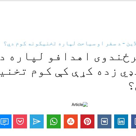
ین - د سفر او سیاحت لپاره تخنیکونه کوم دي؟
رځندوی اهدافو لپاره د
ي زده کړې کې کوم تخنی
؟