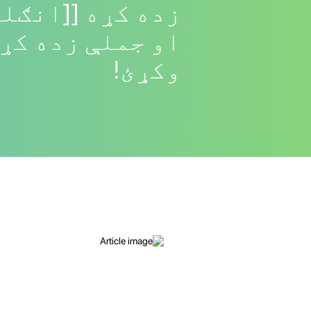
زده کړه [[انګلی
او جملې زده کړئ
وکړئ!