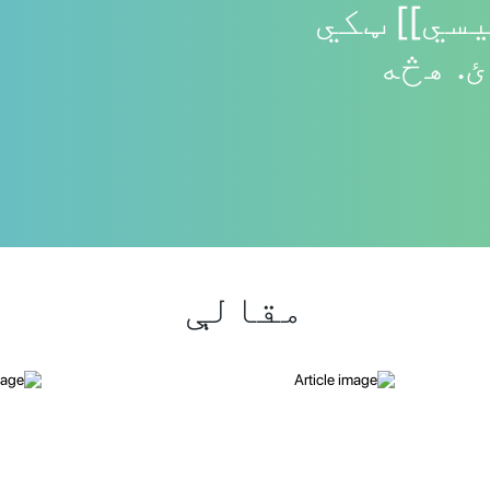
سي]] ټکي
. هڅه
مقالې