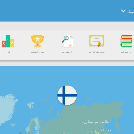
ېش
درسونه
تصدیق نامه
احصایه
ټورنمنټ
نرخ
انلاین لوبغاړي
فعاله لوبې