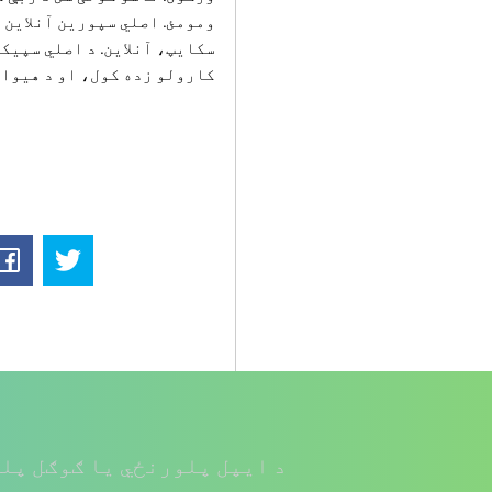
ومومئ.
اصلي سپورین آنلاین 
سکایپ، آنلاین. د اصلي سپیک
کارولو زده کول، او د هیواد
د ایپل پلورنځي یا ګوګل پلی