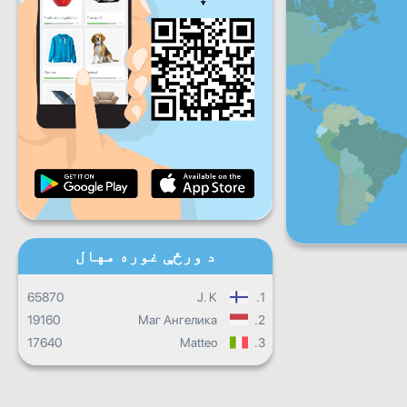
شنبه
جمعې
شنبه
یکشنبه
ورځ
ورځنی پرمختګ
میاشتنی پرمختګ
تصدیق نامه
ټول ټال جريان
د ورځې غوره مهال
65870
J. K
1.
19160
Маг Ангелика
2.
17640
Matteo
3.