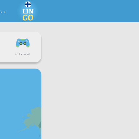
فن
لوبه وکړئ