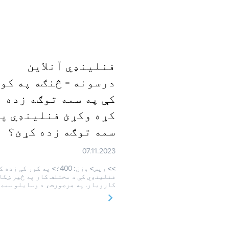
فنلینډي آنلاین
درسونه - څنګه په کو
کې په سمه توګه زده
کړه وکړئ فنلینډي پ
سمه توګه زده کړئ؟
07.11.2023
>> ريس> وزن: 400؛> په کور کې زده
فنلینډي کې د مختلف کار په څیر ښکا
کاروبار. په هرصورت، د وسایلو سمه