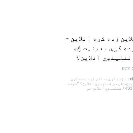
این زده کړه آنلاین -
ده کړې معینیت څه
فنلینډي آنلاین؟
07.11
& nbrx؛ د زده کړې مسلکي او د زده کړې
 څه شی دی فنلینډي آنلاین؟ "فونټ
یو