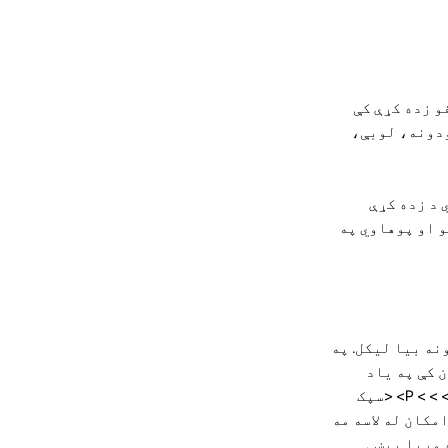
هدافو زده کړې کې
ودونه، لوبې،
 د زده کړې
و او پوهاوي په
ینډي کې متنونه بیا لیکل. په
 کې په یاد
 > >
P> <سپک
مل امکان له لاسه مه
 وړیا پیښې