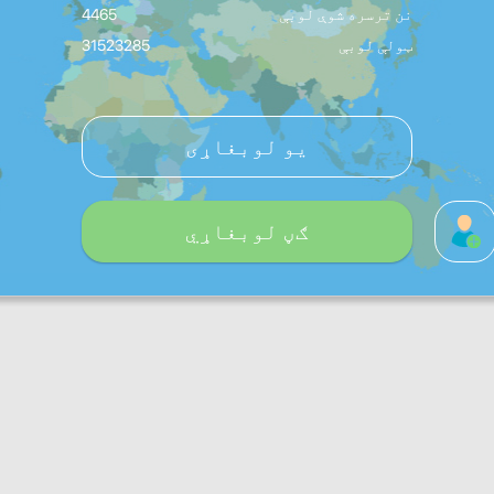
نن ترسره شوې لوبې
4465
ټولې لوبې
31523285
یو لوبغاړی
ګڼ لوبغاړي