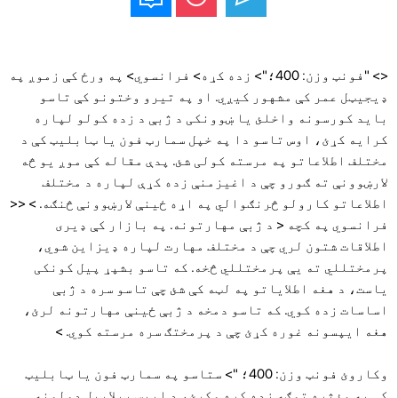
<> "فونټ وزن: 400؛"> زده کړه> فرانسوي> په ورځ کې زموږ په
ډیجیټل عمر کې مشهور کیږي. او په تیرو وختونو کې تاسو
باید کورسونه واخلئ یا ښوونکی د ژبې د زده کولو لپاره
کرایه کړئ، اوس تاسو دا په خپل سمارټ فون یا ټابلیټ کې د
مختلف اطلاعاتو په مرسته کولی شئ. پدې مقاله کې موږ یو څه
لارښوونې ته ګورو چې د اغیزمنې زده کړې لپاره د مختلف
اطلاعاتو کارولو څرنګوالي په اړه ځینې لارښوونې څنګه. > <<
فرانسوي په کچه < د ژبې مهارتونه. په بازار کې ډیری
اطلاقات شتون لري چې د مختلف مهارت لپاره ډیزاین شوي،
پرمختللي ته یې پرمختللي څخه. که تاسو بشپړ پیل کونکی
یاست، د هغه اطلایاتو په لټه کې شئ چې تاسو سره د ژبې
اساسات زده کوي. که تاسو دمخه د ژبې ځینې مهارتونه لرئ،
هغه ایپسونه غوره کړئ چې د پرمختګ سره مرسته کوي. >
وکاروئ فونټ وزن: 400؛ "> ستاسو په سمارټ فون یا ټابلیټ
کې په مؤثره توګه زده کړه وکړئ، د ایپس بیلابیل ډولونه