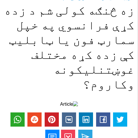
زه څنګه کولی شم د زده
کړې فرانسوي په خپل
سمارټ فون یا ټابلیټ
کې زده کړه مختلف
غوښتنلیکونه
وکاروم؟