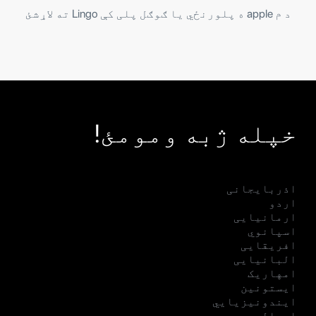
د م apple ه پلورنځي یا ګوګل پلی کې Lingo ته لاړشئ
خپله ژبه ومومئ!
اذربایجانی
اردو
ارمانیایی
اسپانوي
افریقایی
البانیایی
امهاریک
ایستونین
ایندونیزیایي
ایټالوي