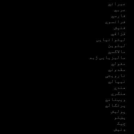
عبراني
عربي
فارسي
فرانسوي
فنېش
قزاقي
لیتوانیایی
لیتوین
مالاګسي
مالیزیایی ژبه
مغولي
مقدوني
نارویجې
نیپالي
هندي
هنګري
ویټنامي
پرتګالي
پولیش
پښتو
چیک
ډنیش