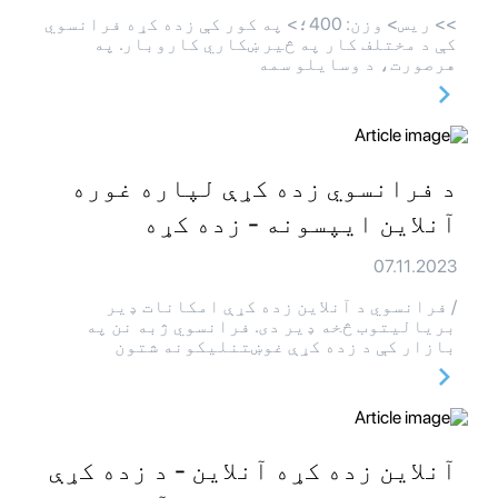
>> ريس> وزن: 400؛> په کور کې زده کړه فرانسوي
کې د مختلف کار په څیر ښکاري کاروبار. په
هرصورت، د وسایلو سمه
د فرانسوي زده کړې لپاره غوره
آنلاین ایپسونه - زده کړه
07.11.2023
/ فرانسوي د آنلاین زده کړې امکانات ډیر
بریالیتوب څخه ډیر دی. فرانسوي ژبه نن په
بازار کې د زده کړې غوښتنلیکونه شتون
آنلاین زده کړه آنلاین - د زده کړې