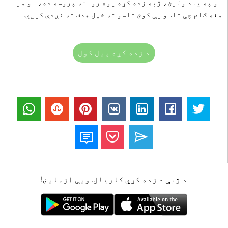
او په یاد ولرئ، ژبه زده کړه یوه روانه پروسه ده، او هر
هغه ګام چې تاسو یې کوئ تاسو ته خپل هدف ته نږدې کیږي.
د زده کړه پیل کول
د ژبې د زده کړي کاریال. ویې ازمایئ!