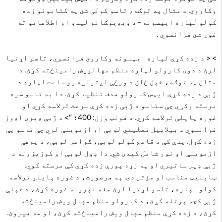
وکاروئ. د مثال په توګه، تاسو کولی شئ په کتابونو زده
کولو لپاره ایپسونه - د ویډیوګانو لیدو او اطلاعاتو ته
غوږ شئ فرانسوي .
> < د زده کړې لپاره ایپسونه وکاروئ فرانسوي، تاسو اړتیا
لرئ د دوی کارولو لپاره منظم مهالویش رامینځته کړئ. د
مثال په توګه، خپل ځان د ورځې لږترلږه یو ساعت لپاره د
ژبې د زده کړې ایپس کارولو هدف تنظیم کړئ. دا به تاسو سره
مرسته وکړي چې ستاسو د ژبې زده کړې سرعت ترلاسه کړي او
غوره پایلې ترلاسه کړي. د فونټ وزن: 400؛ "> د ژبې ډیری اډوز
فرانسوي د بیلابیل تعلیمي لوبې او ازموینې لري چې تاسو یې
زده کړل. پدې کې د قامع کولو لوبې، ګرامر لوبې، د پوهې
ازموینې او نور شامل کیدی شي. دا ډول لوبې او کوزیزونه د
ژبې ډیر ساتیري او په زړه پورې زده کړې کې مرسته کوي.
ټابلیټ مناسب او مؤثر دی. په هرصورت، د غوره پایلو ترلاسه
کولو لپاره، تاسو اړتیا لرئ هغه اپرونه غوره کړئ، د خپلې
ژبې کچه پرتله کړئ، د کارولو منظم مهال ویش رامینځته
کړئ، د زده کړې منظم مهال ویش رامینځته کړئ، او مه هیروئ.