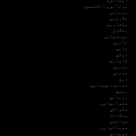
برتانوي انکلیسي
برمایی
بلاروسي
بلغارین
بنګال
بوسنیایی
تامیل
تایي
ترکي
جاپاني
جرمني
جرمني
دري
دودیزه چینایي
روسي
روماني
سلوانیایی
سلواکي
سنګاله
سواحلي
سومالیایی
سویډني