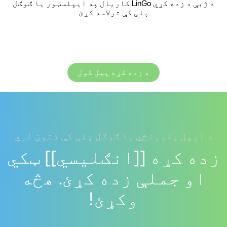
د ژبې د زده کړي LinGo کاریال په ایپلسټور یا ګوګل
پلی کې ترلاسه کړئ
د زده کړه پیل کول
د ایپل پلورنځي یا ګوګل پلی کې شتون لري
زده کړه [[انګلیسي]] ټکي
او جملې زده کړئ. هڅه
وکړئ!