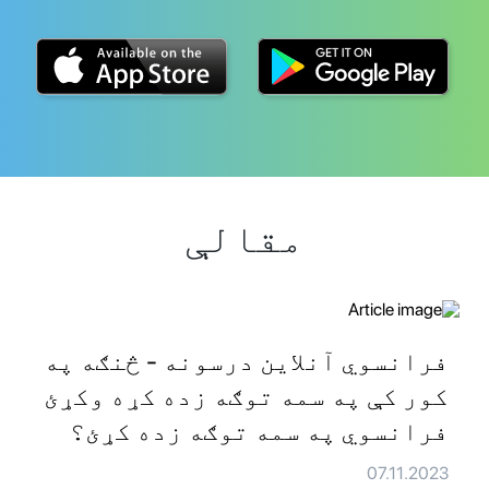
مقالې
فرانسوي آنلاین درسونه - څنګه په
کور کې په سمه توګه زده کړه وکړئ
فرانسوي په سمه توګه زده کړئ؟
07.11.2023