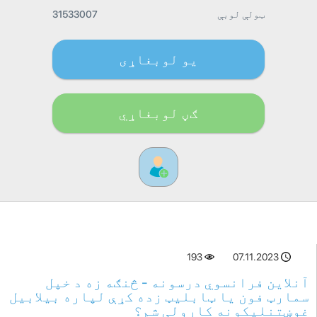
ټولې لوبې
31533007
یو لوبغاړی
ګڼ لوبغاړي
193
07.11.2023
آنلاین فرانسوي درسونه - څنګه زه د خپل
سمارټ فون یا ټابلیټ زده کړې لپاره بیلابیل
غوښتنلیکونه کارولی شم؟