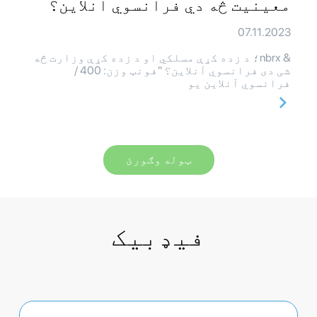
معینیت څه دي فرانسوي آنلاین؟
07.11.2023
& nbrx؛ د زده کړې مسلکي او د زده کړې وزارت څه
شی دی فرانسوي آنلاین؟ "فونټ وزن: 400 /
فرانسوي آنلاین یو
ټوله وګورئ
فیډبیک