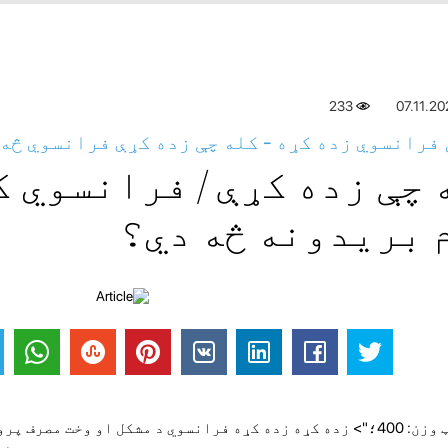
233
07.11.2
 فرانسوي زده کړه - کله چې زده کړې فرانسوي څه
 چې زده کړې / فرانسوي 
 بریدونه څه دي؟
<> "فونټ وزن: 400؛"> زده کړه زده کړه فرانسوي د مشکل او وخت م