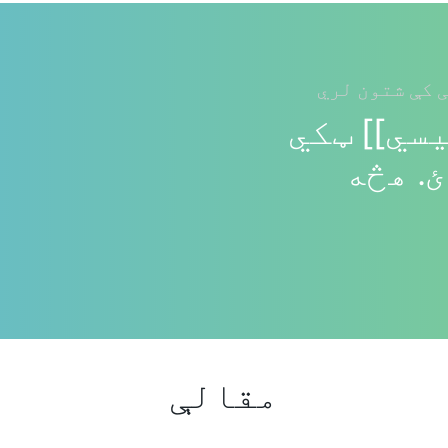
 کې شتون لري
سي]] ټکي
. هڅه
مقالې