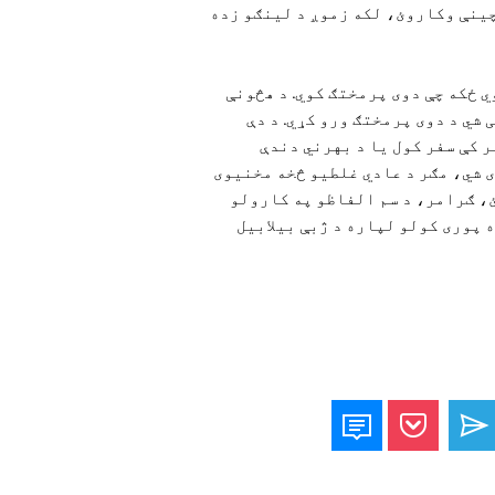
چینې وکاروئ، لکه زموږ د لینګو زده
 ورکوي ځکه چې دوی پرمختګ کوي. د هڅونې
 شي د دوی پرمختګ ورو کړي. د دې
 کې سفر کول یا د بهرني دندې
ی شي، مګر د عادي غلطیو څخه مخنیوی
، ګرامر، د سم الفاظو په کارولو
 پوری کولو لپاره د ژبې بیلابیل