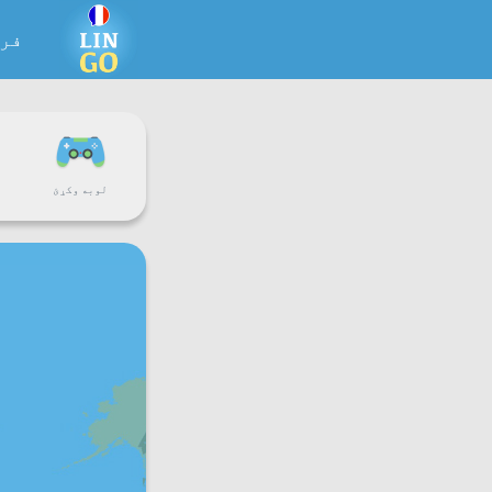
فر
لوبه وکړئ