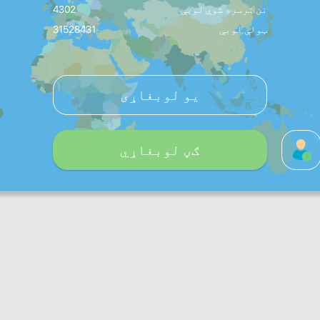
نن ترسره شوې لوبې
4302
ټولې لوبې
31528431
یو لوبغاړی
ګڼ لوبغاړي