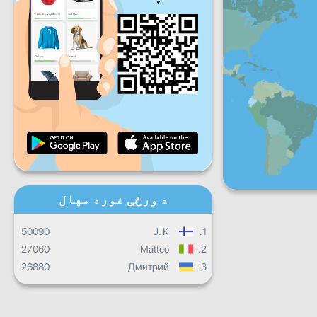
شنبه
جمعې
شنبه
یکشنبه
ورځ
ورځنی پرمختګ
میاشتنی پرمختګ
تصدیق نامه
ټول ټال جريان
د ورځې غوره مهال
50090
J. K
1.
27060
Matteo
2.
26880
Дмитрий
3.