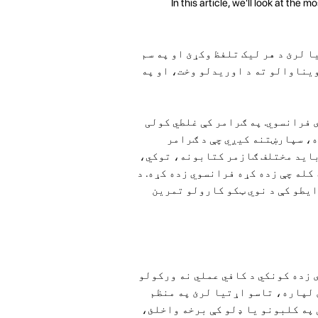
 لرئ د هر لیک تلفظ وکړئ او په سم
ویناوالو ته د اوریدلو وخت، او په
ړخونو څخه دی فرانسوي. په ګرامر کې غلطي کولی
ه، سپارښتنه کیږي چې د ګرامر
باید مختلف ګازمر کتابونه، توکي،
 کله چې زده کړه فرانسوي زده کړه. د
یطو کې د نوي ټکو کارولو تمرین
. ډیری زده کونکي د کافي عملي نه ورکولو
 لپاره، تاسو اړتیا لرئ په منظم
 په کلبونو یا ډلو کې برخه واخلئ،