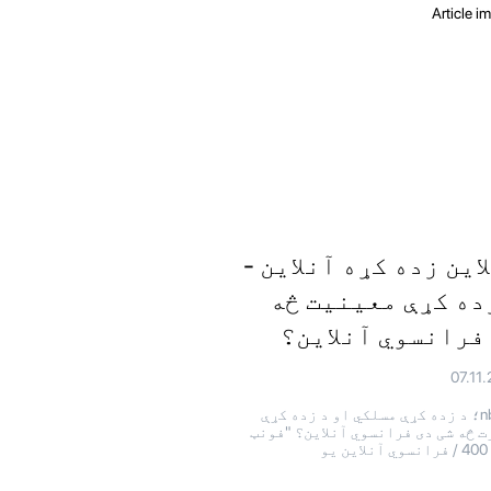
این زده کړه آنلاین -
ده کړې معینیت څه
فرانسوي آنلاین؟
07.11
& nbrx؛ د زده کړې مسلکي او د زده کړې
 څه شی دی فرانسوي آنلاین؟ "فونټ
یو