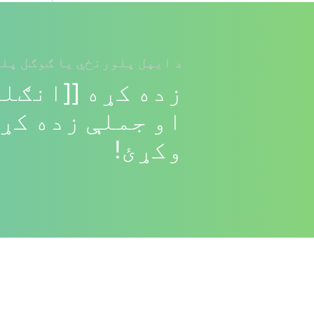
د ایپل پلورنځي یا ګوګل پلی
زده کړه [[انګلی
او جملې زده کړئ
وکړئ!