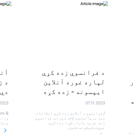
د فرانسوي زده کړې
آنل
ر
لپاره غوره آنلاین
د ز
ایپسونه - زده کړه
دي 
ه
.2023
07.11.2023
/ فرانسوي د آنلاین زده کړې امکانات
ډیر بریالیتوب څخه ډیر دی. فرانسوي
وزارت
ژبه نن په بازار کې د زده کړې
وزن: 400 / فرانسوي آنلاین 
غوښتنلیکونه شتون
 کړه