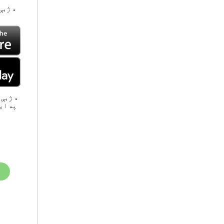
د ژبې
په ای