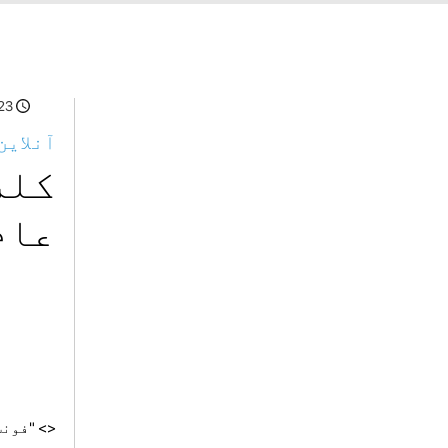
023
آنلاین
کله
عام