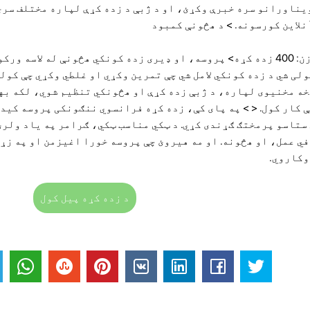
یناورانو سره خبرې وکړئ، او د ژبې د زده کړې لپاره مختلف سر
نلاین کورسونه.
> د هڅونې کمبود
"فوبی وزن: 400 زده کړه> پروسه، او ډیری زده کونکي هڅونې له لاسه
لی شي د زده کونکي لامل شي چې تمرین وکړي او غلطي وکړي چې کولی
ه مخنیوی لپاره، د ژبې زده کړې او هڅونکي تنظیم شوي، لکه بهر
 کار کول. < > په پای کې، زده کړه فرانسوي ننګونکی پروسه کید
ستاسو پرمختګ ګړندی کړي. د ټکي مناسب ټکي، ګرامر په یاد ولرئ
ي عمل، او هڅونه. او مه هیروئ چې پروسه خورا اغیزمن او په زړه
وکاروي.
د زده کړه پیل کول