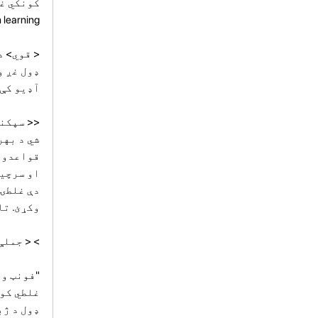
کونکي غلطي کو
made when learning
< قوي> د
ډول غږ و
آډیو کې ځ
شي د بهر
قواعدو ت
او سرچین
دې غلطۍ 
وکړئ. تا
>
< جملې
غلطي کوي
ډول د ژب