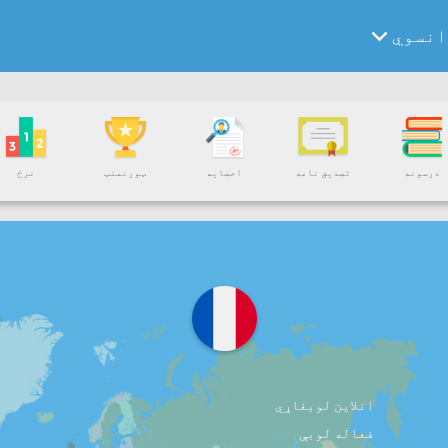
انسوي
درسونه
تصدیق نامه
احصایه
ټورنمنټ
نرخ
انلاین لوبغاړي
فعاله لوبې