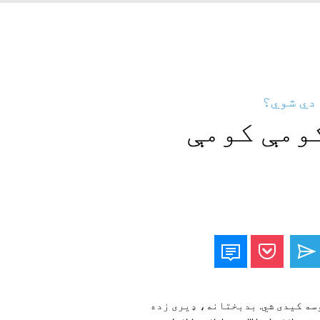
 دي شوي؟
کومې کومې
صرف پروسه کیدی شي. بدبختانه، ډیری زده