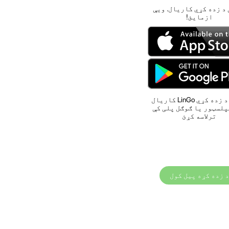
 د زده کړي کاریال. ویې
ازمایئ!
د ژبې د زده کړي LinGo کاریال
پلسټور یا ګوګل پلی کې
ترلاسه کړئ
د زده کړه پیل کول