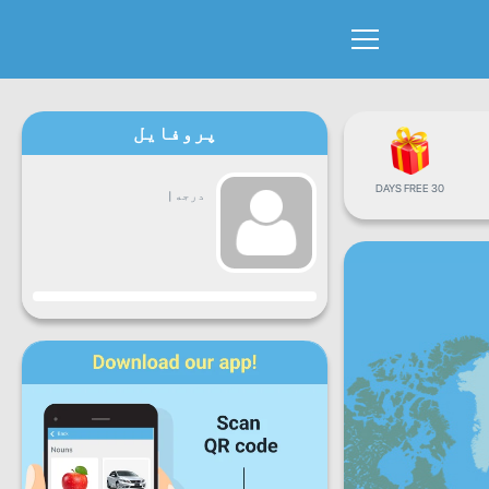
پروفایل
30 DAYS FREE
درجه
|
جاري
دوشنبه
سه
چهارشنبه
پنجشنبه