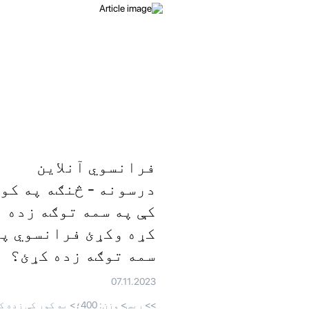
فرانسوي آنلاین
درسونه - څنګه په کو
کې په سمه توګه زده
کړه وکړئ فرانسوي پ
سمه توګه زده کړئ؟
07.11.2023
>> ريس> وزن: 400؛> په کور کې زده