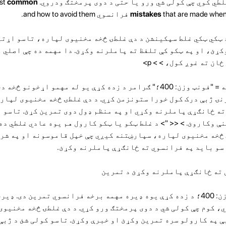
ي چې کولی شي ورو یا حتی د دوی پرمختګ ودروي. In this article, we'll look at the most
common
that are  فرانسوي and how to avoid them.
mistakes
 ټکي ټکي غلط سپکینشن
د دې غلطۍ څخه مخنیوی لپاره، تاسو اړتیا
کړئ، او په ټکو کې تلفظ ته پاملرنه وکړئ. دا مهمه ده چې اصلي 
ان ته غوږ کول، > > p>
<< سپکنه = "فونټ وزن: 400؛" ګرامر د زده کړې یو له مهمو ا
نۍ ژبې درک کول خورا ستونزمن کړي. د دې غلطۍ څخه مخنیوی لپار
ه ځانګړې پاملرنه وکړي او په منظم ډول دوی تمرین کړئ. تاسو 
ې وکاروئ. > << "> د غلط ټکو یا ټکو کارول هم یوه عادي غلطي ده
څخه مخنیوی لپاره، سپارښتنه کیږي چې خپل قاموسونه او په شرا
سو باید په فرانسوي ته ځانګړې پاملرنه وکړئ.
 ته ځانګړې پاملرنه وکړئ د تمرین
"فونټ وزن: 400؛ د زده کړې یوه ډیره مهمه برخه فرانسوي تمرین دی
، کوم چې کولی شي د دوی پرمختګ ورو کړي. د دې غلطۍ څخه مخنیوی
ې په کارولو سره تمرین وکړئ او خبرې وکړئ. تاسو کولی شئ د ژبې