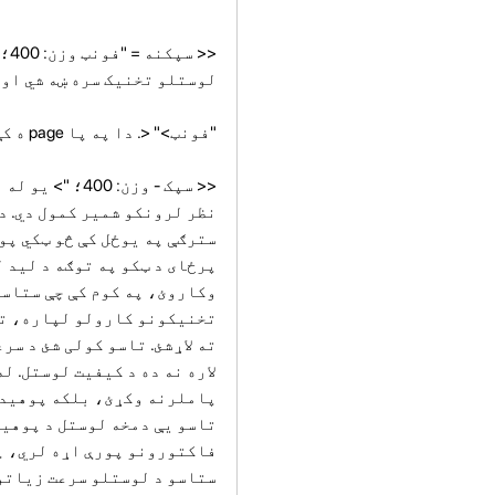
<<
لوستلو تخنیک سره ښه شي او 
"فونټ>" <. دا په پا page ه کې د نظر لرونکي ټکي د سرعت او کمیدو سره ترلاسه کیږي.
<< سپک - وزن:
نظر لرونکو شمیر کمول دي. د
پرځای د ټکو په توګه د لید 
وکاروئ، په کوم کې چې ستاسو
تخنیکونو کارولو لپاره، تا
ته لاړشئ. تاسو کولی شئ د س
لاره نه ده د کیفیت لوستل. 
پاملرنه وکړئ، بلکه پوهیدلو
تاسو یې دمخه لوستل د پوهید
فاکتورونو پورې اړه لري، پ
ستاسو د لوستلو سرعت زیاتو