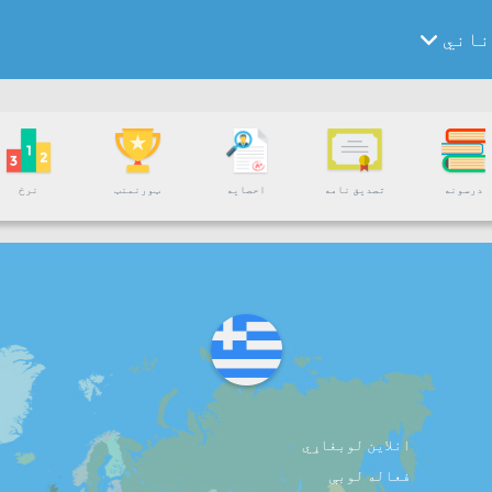
ناني
درسونه
تصدیق نامه
احصایه
ټورنمنټ
نرخ
انلاین لوبغاړي
فعاله لوبې