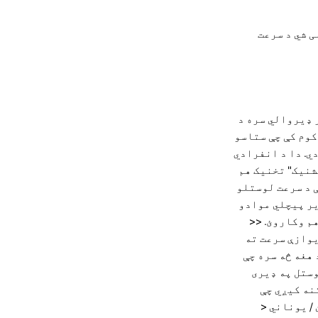
کولی شي د سرعت
شمیر ډیروالي سره د
کوم کې چې ستاسو
د سرعت لوړول دي. دا د انفرادي
شنیک" تخنیک هم
ې د سرعت لوستلو
یر پیچلي موادو
هم وکاروئ.
<<
یوازې سرعت ته
هغه څه سره چې
وستل په ډیری
نه کیږي چې
 / یوناني
<