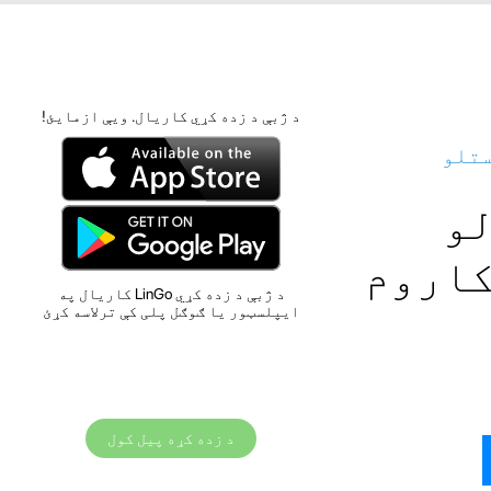
د ژبې د زده کړي کاریال. ویې ازمایئ!
ستلو
لو
کاروم
د ژبې د زده کړي LinGo کاریال په
ایپلسټور یا ګوګل پلی کې ترلاسه کړئ
د زده کړه پیل کول