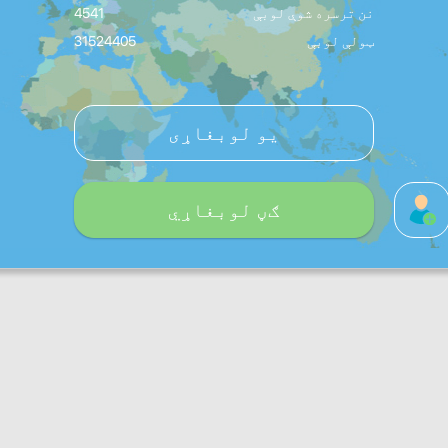
نن ترسره شوې لوبې
4541
ټولې لوبې
31524405
یو لوبغاړی
ګڼ لوبغاړي