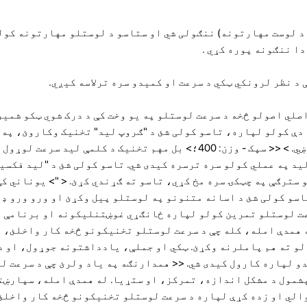
 سپکنه = "فونټ وزن: 400؛ د لوست مهارتونه) ننګولی شي او ستاسو د لوستلو مهارتونه 
دا ننګونه پوره کړي .
 400؛ "> یو له اصلي اصولو څخه د سرعت لوستلو په یو وخت کې د درک شوي ټکو 
 دې کولو لپاره، تاسو کولی شئ د "ګروپ لید" تخنیک وکاروئ، په 
سترګې په یوځل کې څو ټکي پوښي. > << سپک - وزن: 400؛> بل مهم تخنیک د کلمې لی
لید په عملي کولو سره ترسره کیدی شي. تاسو کولی شئ د "لید فکسی
 سترګې په چټکۍ سره مخ کړي، تاسو ته ګړندي کړئ. < "> یوناني ک
سو کولی شئ د اسانه متنونو په لوستلو پیل وکړئ او ورو ورو ډ
رعت لوستلو تمرین کولو لپاره ځانګړي غوښتنلیکونه او برنامې 
له همدې امله، کله چې د سرعت لوستلو تخنیکونو څخه کار واخلئ، 
 ته هم پاملرنه وکړئ. ټکي او جملې، یادداشتونه جوړول، او د 
و لپاره کارول کیدی شي. << همدارنګه په یاد ولرئ چې د سرعت ل
شمول د مشکل اندازه، تمرکز، او ستړیا. له همدې امله، سپارښت
الي او زده کړې لپاره د سرعت لوستلو تخنیکونو څخه کار واخلئ