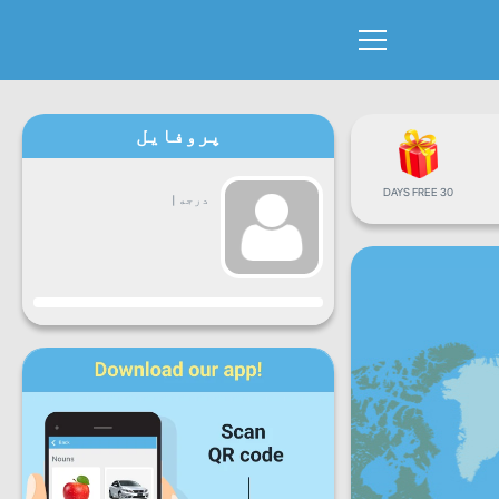
پروفایل
30 DAYS FREE
درجه
|
جاري
دوشنبه
سه
چهارشنبه
پنجشنبه