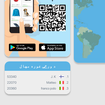
شنبه
جمعې
شنبه
یکشنبه
ورځ
ورځنی پرمختګ
میاشتنی پرمختګ
تصدیق نامه
ټول ټال جريان
د ورځې غوره مهال
53340
J. K
1.
22070
Matteo
2.
20360
franco polo
3.