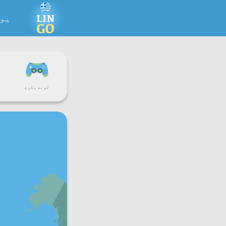
یو
لوبه وکړئ