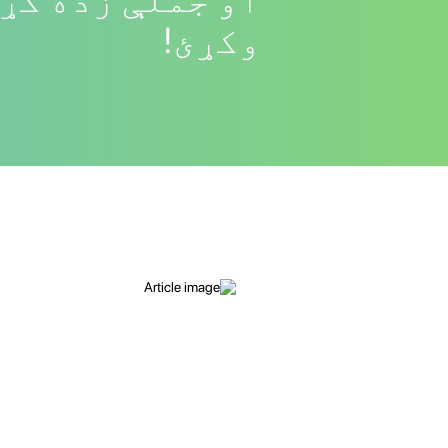
وکړئ!