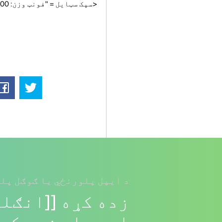
<سپک سټایل = "فونټ وزن: 400؛ لاندې لاین کې د لوستلو مهارتونو ته وده ورکول بریالی شوی
د ایپل پلورنځي یا ګوګل پلی
زده کړه [[انګلی
او جملې زده کړئ