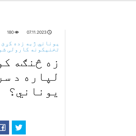
180
07.11.2023
یوناني ژبه زده کړئ -
تخنیکونه کارولی شم
زه څنګه کو
لپاره د سر
یوناني؟