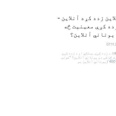
این زده کړه آنلاین -
ده کړې معینیت څه
یوناني آنلاین؟
07.11
& nbrx؛ د زده کړې مسلکي او د زده کړې
 څه شی دی یوناني آنلاین؟ "فونټ
یو