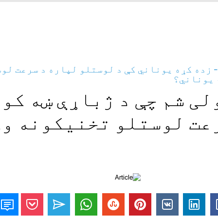
 زده کړه یوناني کې د لوستلو لپاره د سرعت لو
 یوناني؟
لی شم چې د ژباړې ښه کو
عت لوستلو تخنیکونه و