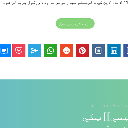
د زده کړه پیل کول
 کې شتون لري
سي]] ټکي
. هڅه