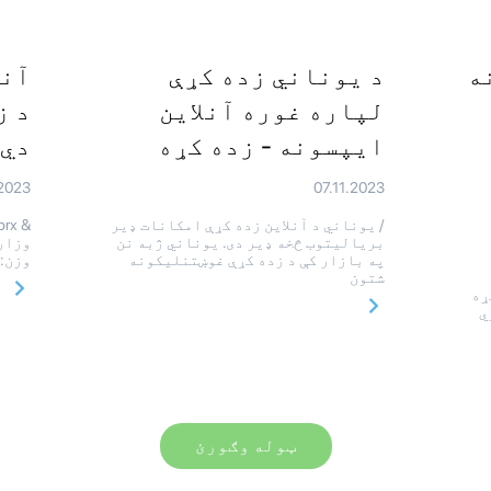
ه
د یوناني زده کړې
آنل
لپاره غوره آنلاین
د ز
ایپسونه - زده کړه
دي 
.2023
07.11.2023
/ یوناني د آنلاین زده کړې امکانات ډیر
بریالیتوب څخه ډیر دی. یوناني ژبه نن
وزارت
په بازار کې د زده کړې غوښتنلیکونه
وزن: 400 / یوناني آنلاین 
شتون
 کړه
ي
ټوله وګورئ