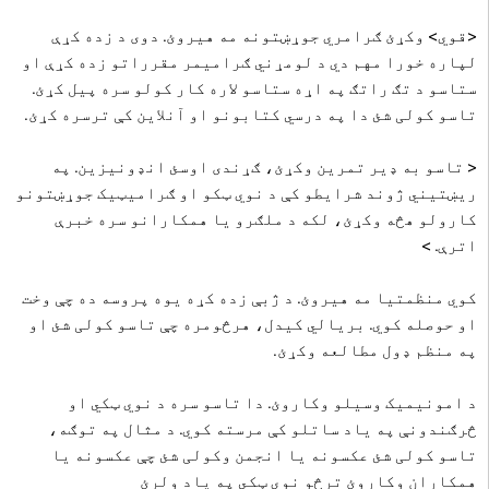
<قوي> وکړئ ګرامري جوړښتونه مه هیروئ.
دوی د زده کړې
لپاره خورا مهم دي د لومړني ګرامیمر مقرراتو زده کړې او
ستاسو د تګ راتګ په اړه ستاسو لاره کار کولو سره پیل کړئ.
تاسو کولی شئ دا په درسي کتابونو او آنلاین کې ترسره کړئ.
< تاسو به ډیر تمرین وکړئ، ګړندی اوسئ انډونیزین. په
ریښتیني ژوند شرایطو کې د نوي ټکو او ګرامیټیک جوړښتونو
کارولو هڅه وکړئ، لکه د ملګرو یا همکارانو سره خبرې
اترې. >
کوي منظمتیا مه هیروئ.
د ژبې زده کړه یوه پروسه ده چې وخت
او حوصله کوي. بریالي کیدل، هرڅومره چې تاسو کولی شئ او
په منظم ډول مطالعه وکړئ.
د امونیمیک وسیلو وکاروئ.
دا تاسو سره د نوي ټکي او
څرګندونې په یاد ساتلو کې مرسته کوي. د مثال په توګه،
تاسو کولی شئ عکسونه یا انجمن وکولی شئ چې عکسونه یا
همکاران وکاروئ ترڅو نوي ټکي په یاد ولرئ