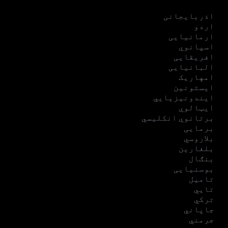
اذربایجانی
اردو
ارمانیایی
اسپانوي
افریقایی
البانیایی
امهاریک
ایستونین
ایندونیزیایي
ایټالوي
برتانوي انکلیسي
برمایی
بلاروسي
بلغارین
بنګال
بوسنیایی
تامیل
تایي
ترکي
جاپاني
جرمني