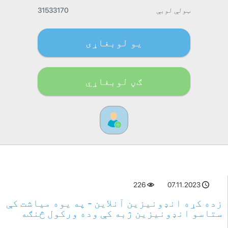
ټولې لوبې
31533170
یو لوبغاړی
ګڼ لوبغاړي
226
07.11.2023
زده کړه انډونیزین آنلاین - په یوه میاشت کې
ستاسو انډونیزین ژبه کې وده ورکول څنګه