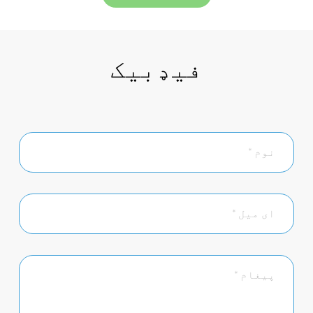
فیډبیک