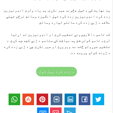
په نهایت کې ، خپل هڅونه هیر نکړئ.
په یاد ولرئ انډونیزین
زده کړه انډونیزین زده کړه خپل انګیزه وساتئ ترڅو خپلې
علاقه د ژبې زده کړه ساتلو لپاره وساتئ
که تاسو دا لارښوونې تعقیب کړئ او انډونیزین ته اړتیا
لرئ، تاسو کولی شئ په میاشت کې ستاسو د ژبې کچه ښه کړئ. د
غلطیو جوړولو څخه مه ویریږئ او هیر نکړئ چې د ژبې زده کړه
د ژوند کولو پروسه ده.
د زده کړه پیل کول