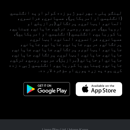
لینګو پلی د بهرنیو ژبو زده کولو او په انګلیسي
(انګلیسي او امریکایی)، هسپانوي، فرانسوي،
الماني، ایټالوي، پرتګالي (برازیلي او
اروپايي)، عربي، روسی، ترکي، جاپاني، چینایي،
یا کوریايي، انګلیسي (انګلیسي او امریکایي)،
هسپانوي، فرانسوي، الماني، ایټالوي،
پرتګالي، عربي، جاپاني، جاپاني، جاپاني،
جاپاني، ایټالوی، پرتګالي، جاپاني، جاپاني،
جاپاني، جاپاني، ایټالوي، پرتګالي، جاپاني،
جاپاني او جاپاني (برازيل)، عربي، روسي، ترکي،
جاپاني، چینايي یا کوریايي، انګلیسي ژبې د زده
کړې یوه په زړه پورې او مؤثره لار ده.
Lingo Play Ltd /
Hong Kong