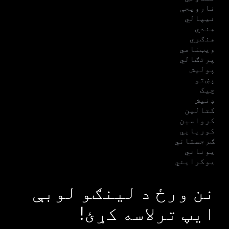
نارویجې
نیپالي
هندي
هنګري
ویټنامي
پرتګالي
پولیش
پښتو
چیک
ډنیش
کتالین
کرواسین
کوریایي
ګرجستاني
یوناني
یوکرایني
نن ورځ د لینګو لوبې
ایپ ترلاسه کړئ!