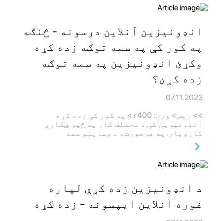
انډونیزین آنلاین درسونه - څنګه
په کور کې په سمه توګه زده کړه
وکړئ انډونیزین په سمه توګه
زده کړئ؟
07.11.2023
>> ريس> وزن: 400؛> په کور کې زده کړه
انډونیزین کې د مختلف کار په څیر ښکاري
کاروبار. په هرصورت، د وسایلو سمه
د انډونیزین زده کړې لپاره
غوره آنلاین ایپسونه - زده کړه