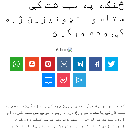
څنګه په میاشت کې
ستاسو انډونیزین ژبه
کې وده ورکړئ
که تاسو غواړئ خپل انډونیزین ژبه کې ژبه ښه کړئ، تاسو په
سمه لار کې یاست. د نن ورځ نړۍ د ژبو د پوهې غوښتنه کوي، او
انډونیزین یو له خورا مهم دی. مګر تاسو څنګه زده کوئ
انډونیزین ژر تر ژره او مؤثره؟ موږ د هغه پایلو ترلاسه