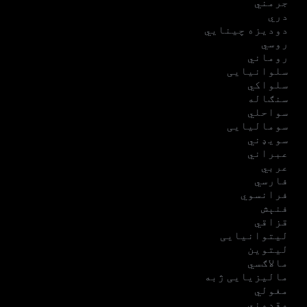
جرمني
دري
دودیزه چینایي
روسي
روماني
سلوانیایی
سلواکي
سنګاله
سواحلي
سومالیایی
سویډني
عبراني
عربي
فارسي
فرانسوي
فنېش
قزاقي
لیتوانیایی
لیتوین
مالاګسي
مالیزیایی ژبه
مغولي
مقدوني