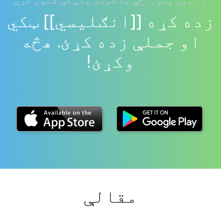
د ایپل پلورنځي یا ګوګل پلی کې شتون لري
زده کړه [[انګلیسي]] ټکي
او جملې زده کړئ. هڅه
وکړئ!
مقالې