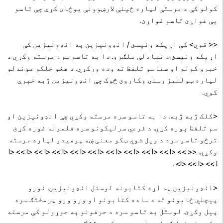
کولو کې د مرستې لپاره ځینې لارښوونې یوځای کړې چې تاسو
یې غواړئ تاسو غواړئ.
<< قوي> کې اړیکه ونیسئ / انډونیزین په انډونیزین کې
اړیکه ونیسئ د تبادلې ملګرو. دا به تاسو سره مرسته وکړي د
خبرو کولو او ستاسو تلفظ ته وده ورکړي. د هغو خلکو موندلو
لپاره ټولنیز رسنۍ وکاروئ څوک چې انډونیزین ژبه خبرې
کوي.
<کلک ژبه ژبه. دا به تاسو سره مرسته وکړي چې انډونیزین او
سم تلفظ پوره کړي. د فرعي سرلیکونو سره فلمونه غوره کړئ
ترڅو تاسو سره د ویل شوي ټکو معنی ښه پوهیدو لپاره مرسته
وکړي.
<< l> << l> << l> << l> << l> << l> << l> << l> << l> << l> <<
.
l>
<< l>
<< l>
<انډونیزین په اړه کتابونه لوستل انډونیزین.
نورو
پیچلي ځایونو ته د ساده کتابونو او ورو ورو پرمختګ سره
پیل وکړئ. لوستل به تاسو سره د حرفونو په جوړولو کې مرسته