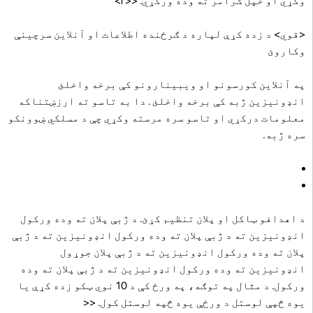
وکړي او خپل ګرامر ته وده ورکړي.
<< l>
<قوي> د زده کړې لپاره د ګرځنده اطلاعات او آنلاین سرچینې
وکاروئ
په آنلاین کورسونو او ویبینارونو کې برخه واخلئ
انډونیزین ژبه کې برخه واخلئ . دا به تاسو ته ارزښتناکه
معلومات درکړي او تاسو سره مرسته وکړي چې د مسلکي ښوونکو
سره ژبه.
د اهدافو ټاکل او پلان تنظیم کړئ.
د ژبې پلان ته وده ورکول
انډونیزین ته د ژبې پلان ته وده ورکول انډونیزین ته د ژبې
پلان ته وده ورکول انډونیزین ته د ژبې پلان جوړول
انډونیزین ته وده ورکول انډونیزین ته د ژبې پلان ته وده
ورکول. د مثال په توګه، په ورځ کې د 10 نوي ټکو زده کړې یا
یوه څپې لوستل د ورځې یوه څپه لوستل کول.
<<