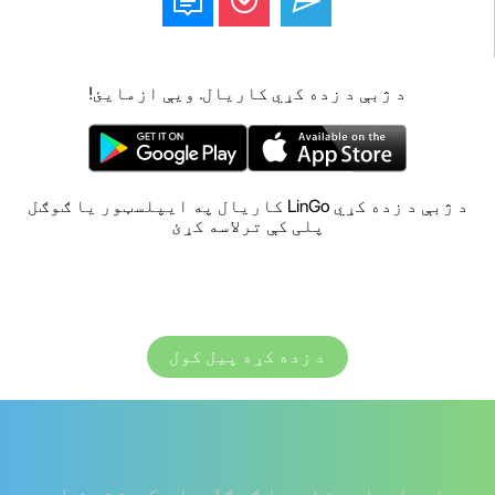
د ژبې د زده کړي کاریال. ویې ازمایئ!
د ژبې د زده کړي LinGo کاریال په ایپلسټور یا ګوګل
پلی کې ترلاسه کړئ
د زده کړه پیل کول