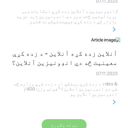
07.11.2023
/ انډونیزین د آنلاین زده کړې امکانات ډیر
بریالیتوب څخه ډیر دی. انډونیزین ژبه نن په
بازار کې د زده کړې غوښتنلیکونه شتون
آنلاین زده کړه آنلاین - د زده کړې
معینیت څه دي انډونیزین آنلاین؟
07.11.2023
& nbrx؛ د زده کړې مسلکي او د زده کړې وزارت څه
شی دی انډونیزین آنلاین؟ "فونټ وزن: 400 /
انډونیزین آنلاین یو
ټوله وګورئ