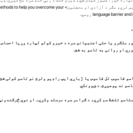
کافي اندازه ګرامر او قاموس لري، مګر د آزادې او محفلین> u overcome your
language barrier روسي.
و، ملګرو یا حتی اجنبیانو سره د خبرو کولو لپاره وړیا احساس
ري او روانی به تاسو به شئ.
ئ، او ستاسو قاموس. تل قاموس یا ژباړې ایپ راډیو ولرئ نو تاسو کولی 
اسو نه پوهیږئ. د ښوونکي
ی کولی شي ستاسو تلفظ سم کړي، د ګرامر سره مرسته وکړي، او نوي څرګندو