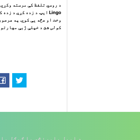
د روسي تلفظ کې مرسته وکړي،
Lingo ایپ. د زده کړې د زده کړې او اسانه زده کړې لپاره دا اوزار وکاروئ.
وخت او هڅه یې کوي. په هرصو
کولی شئ د خپلې ژبې مهارتونه
د ایپل پلورنځي یا ګوګل پلی