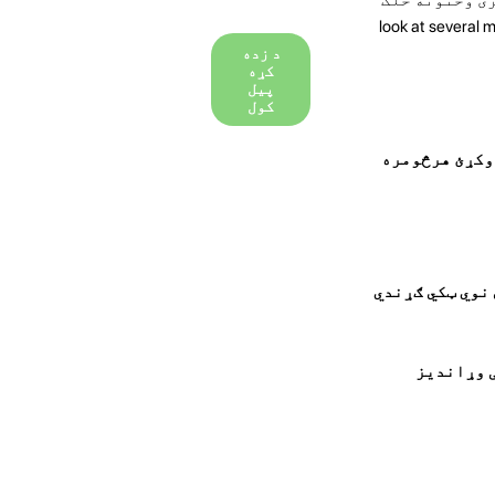
look at several methods to help yo
د زده
کړه
پیل
کول
 وکړئ هرڅومره
شئ نوي ټکي ګړندي
نې وړاندیز