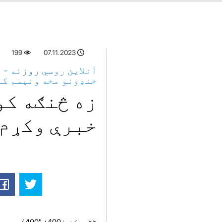
199
07.11.2023
آنلاین روسي روزنه - 
خنډونو مخه ونیسم کل
زه څنګه کو
خبرې وکړم 
<< سپکنه: