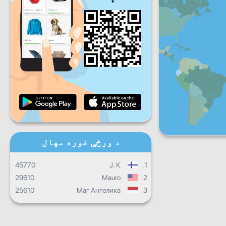
شنبه
جمعې
شنبه
یکشنبه
ورځ
ورځنی پرمختګ
میاشتنی پرمختګ
تصدیق نامه
ټول ټال جريان
د ورځې غوره مهال
45770
J. K
1.
29610
Mauro
2.
25610
Маг Ангелика
3.