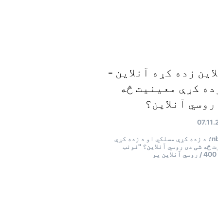
این زده کړه آنلاین -
ده کړې معینیت څه
روسي آنلاین؟
07.11.
& nbrx؛ د زده کړې مسلکي او د زده کړې
 څه شی دی روسي آنلاین؟ "فونټ
یو