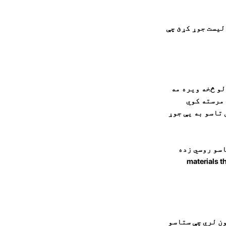
لیست جوړ کړئ چې
 کولو څخه ویره مه
 مرسته کوي
تاسو به یې جوړ
اسو روسي زده
materials that y
شتون لري چې ستاسو