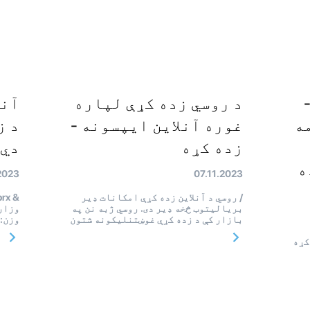
د روسي زده کړې لپاره
آنل
ه
غوره آنلاین ایپسونه -
د ز
زده کړه
دي 
ه
2023
07.11.2023
/ روسي د آنلاین زده کړې امکانات ډیر
بریالیتوب څخه ډیر دی. روسي ژبه نن په
وزارت
بازار کې د زده کړې غوښتنلیکونه شتون
وزن: 400 / روسي آنلاین 
ده کړه