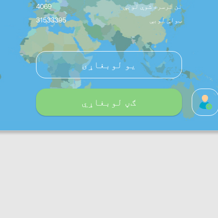
نن ترسره شوې لوبې
4069
ټولې لوبې
31533395
یو لوبغاړی
ګڼ لوبغاړي