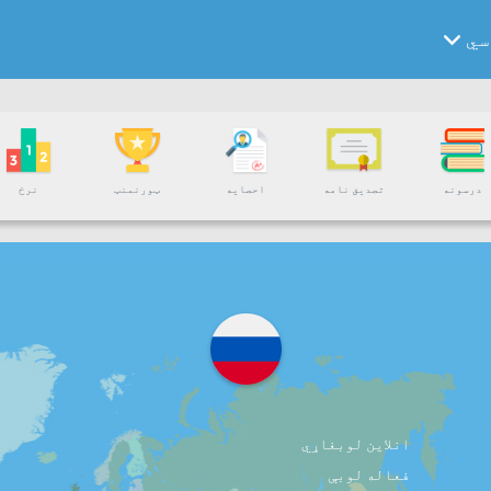
سي
درسونه
تصدیق نامه
احصایه
ټورنمنټ
نرخ
انلاین لوبغاړي
فعاله لوبې