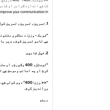
 and improve your communication in
1. تمرین، تمرین، تمرین کول
"فوبک - وزن: د ملګرو ملتون
چې تاسو تمرین کوئ، ډیر باو
2. خپل قاموس
"لوستل، 400 وګور
کړئ او په اسانۍ ومومئ چې ت
"<< وزن: 400" دو
وړاندیز کړئ.
دمخه