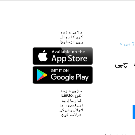
د ژبې د زده
کړي کاریال.
ژبې د
ویې ازمایئ!
 چې
د ژبې د زده
کړي LinGo
کاریال په
ایپلسټور یا
ګوګل پلی کې
ترلاسه کړئ
 ډیری وختونه خلک