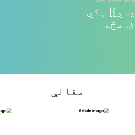
سي]] ټکي
. هڅه
مقالې