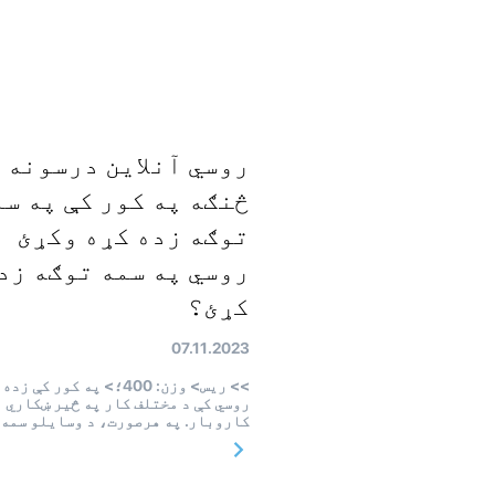
روسي آنلاین درسونه -
څنګه په کور کې په سم
توګه زده کړه وکړئ
روسي په سمه توګه زد
کړئ؟
07.11.2023
>> ريس> وزن: 400؛> په کور کې ز
روسي کې د مختلف کار په څیر ښکاري
کاروبار. په هرصورت، د وسایلو سمه