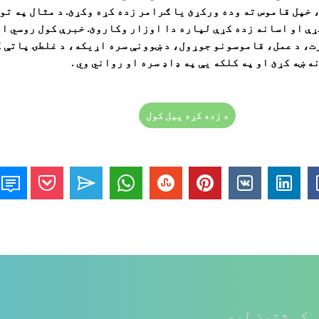
 خپل قاموس ته وده ورکړئ یا ګرامر زده کړه وکړئ. د مثال په تو
خبرې کول روسي او
رت، د عمل، قاموسونو جوړول، د ښوونې سره اړیکه، د غلطۍ پاتې 
 ښه کړئ او په کلکه یې په ډاډ سره او رواني وي .
د زده کړه پیل کول
 کې شتون لري