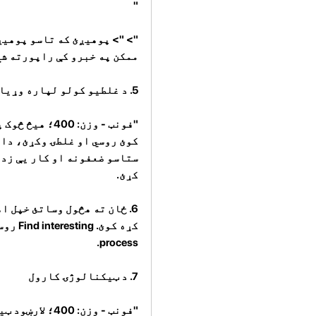
"
"> "> پوهیږئ که تاسو پوهیږ
ممکن په خبرو کې راپورته شي
5. د غلطیو کولو لپاره وړیا احساس وکړئ
"فونټ - وزن: 
کوئ روسي او غلطۍ وکړئ، دا 
ستاسو ضعفونه او کار یې زده
کړئ.
6. ځان ته هڅول وساتئ خپل 
process.
7. د ټیکنالوژۍ کارول
"فونټ - وزن: