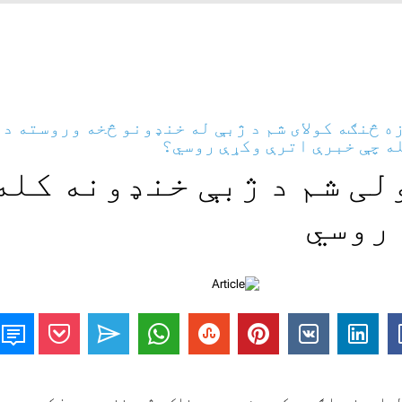
زه څنګه کولای شم د ژبې له خنډونو څخه وروسته د 
ه چې خبرې اترې وکړې روسي؟
لی شم د ژبې خنډونه کله
روسي
 400؛ "400 / روسي لپاره خورا ګټور کیدی شي، ډیری خلک د ژبې خنډ سره مخ کیږي.