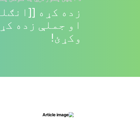
زده کړه [[انګلی
او جملې زده کړئ
وکړئ!