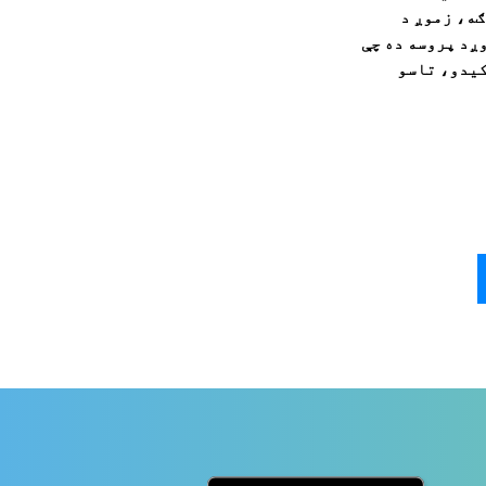
ګه، زموږ د
ږد پروسه ده چې
کیدو، تاسو