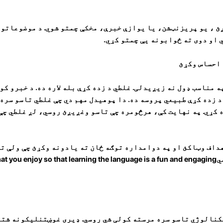
ئ ، یو پریزنټشن، یا یوازې خبرې، مخکې چمتو شوي. د موضوعاتو 
 او دوی ته ځوابونه یې چمتو کړي.
400؛ هیڅ څوک په مناسب ډول نه زیږیدلی. غلطي د زده کړې بله لاره ده. د خبرو
د زده کړې طبیعي پروسه ده. دا پوهیدل مهم دي چې غلطي تاسو سره
 کړي. په نهایت کې، هرڅومره چې تاسو وغږیږئ روسي، لږ غلطي چې 
اهداف وټاکئ او په دوامداره توګه ځان ته یادونه وکړئ چې ولې ت
کړه کوئ. Find interesting روسيou enjoy so that learning the language is a fun and engaging
 400؛ لارښود ټیکنالوژي تاسو سره مرسته کولی شي روسي. ډیری غوښتنلیکونه 