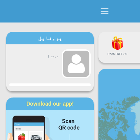
پروفایل
30 DAYS FREE
درجه
|
جاري
دوشنبه
سه
چهارشنبه
پنجشنبه