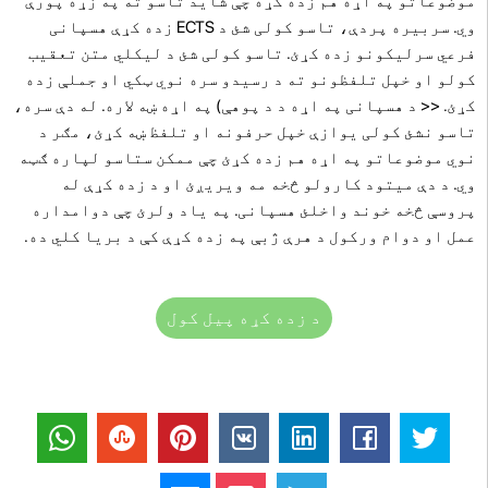
موضوعاتو په اړه هم زده کړه چې شاید تاسو ته په زړه پورې
وي. سربیره پردې، تاسو کولی شئ د ECTS زده کړې هسپانی
فرعي سرلیکونو زده کړئ. تاسو کولی شئ د لیکلي متن تعقیب
کولو او خپل تلفظونو ته د رسیدو سره نوي ټکي او جملې زده
کړئ. << د هسپانی په اړه د د پوهې) په اړه ښه لاره. له دې سره،
تاسو نشئ کولی یوازې خپل حرفونه او تلفظ ښه کړئ، مګر د
نوي موضوعاتو په اړه هم زده کړئ چې ممکن ستاسو لپاره ګټه
وي. د دې میتود کارولو څخه مه ویریږئ او د زده کړې له
پروسې څخه خوند واخلئ هسپانی. په یاد ولرئ چې دوامداره
عمل او دوام ورکول د هرې ژبې په زده کړې کې د بریا کلي ده.
د زده کړه پیل کول