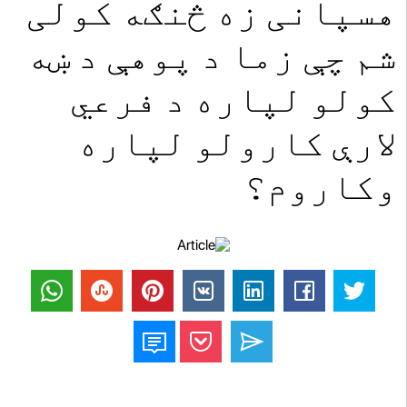
هسپانی زه څنګه کولی
شم چې زما د پوهې د ښه
کولو لپاره د فرعي
لارې کارولو لپاره
وکاروم؟