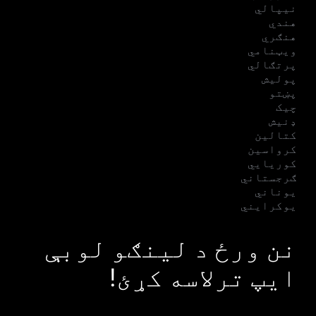
نیپالي
هندي
هنګري
ویټنامي
پرتګالي
پولیش
پښتو
چیک
ډنیش
کتالین
کرواسین
کوریایي
ګرجستاني
یوناني
یوکرایني
نن ورځ د لینګو لوبې
ایپ ترلاسه کړئ!