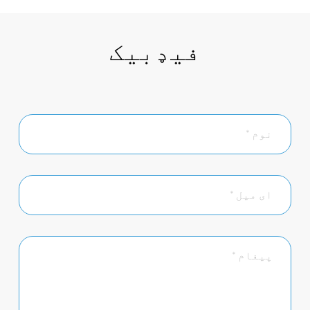
فیډبیک