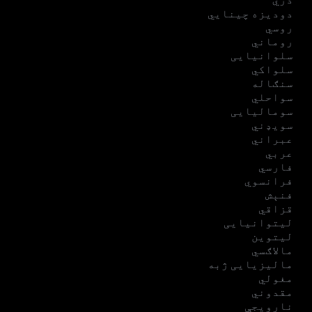
دودیزه چینایي
روسي
روماني
سلوانیایی
سلواکي
سنګاله
سواحلي
سومالیایی
سویډني
عبراني
عربي
فارسي
فرانسوي
فنېش
قزاقي
لیتوانیایی
لیتوین
مالاګسي
مالیزیایی ژبه
مغولي
مقدوني
نارویجې