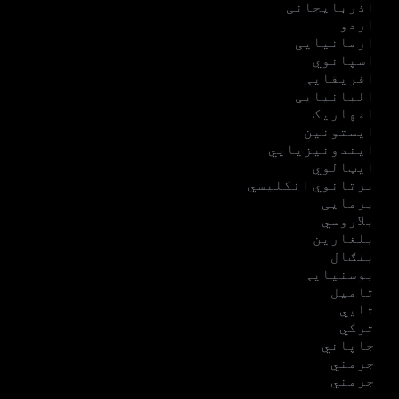
اذربایجانی
اردو
ارمانیایی
اسپانوي
افریقایی
البانیایی
امهاریک
ایستونین
ایندونیزیایي
ایټالوي
برتانوي انکلیسي
برمایی
بلاروسي
بلغارین
بنګال
بوسنیایی
تامیل
تایي
ترکي
جاپاني
جرمني
جرمني
دري