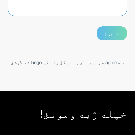
د م apple ه پلورنځي یا ګوګل پلی کې Lingo ته لاړشئ
خپله ژبه ومومئ!