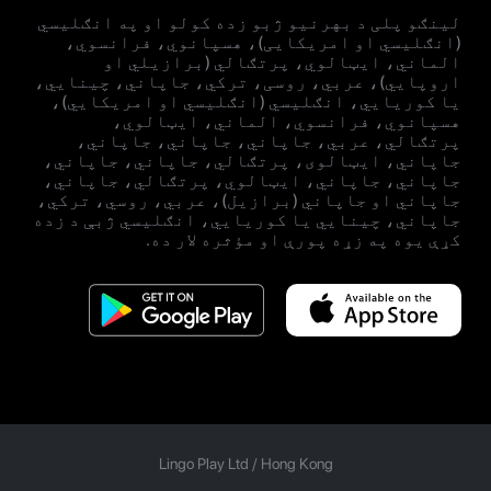
لینګو پلی د بهرنیو ژبو زده کولو او په انګلیسي
(انګلیسي او امریکایی)، هسپانوي، فرانسوي،
الماني، ایټالوي، پرتګالي (برازیلي او
اروپايي)، عربي، روسی، ترکي، جاپاني، چینایي،
یا کوریايي، انګلیسي (انګلیسي او امریکایي)،
هسپانوي، فرانسوي، الماني، ایټالوي،
پرتګالي، عربي، جاپاني، جاپاني، جاپاني،
جاپاني، ایټالوی، پرتګالي، جاپاني، جاپاني،
جاپاني، جاپاني، ایټالوي، پرتګالي، جاپاني،
جاپاني او جاپاني (برازيل)، عربي، روسي، ترکي،
جاپاني، چینايي یا کوریايي، انګلیسي ژبې د زده
کړې یوه په زړه پورې او مؤثره لار ده.
Lingo Play Ltd /
Hong Kong