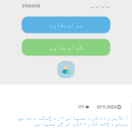
ټولې لوبې
31534218
یو لوبغاړی
ګڼ لوبغاړي
177
07.11.2023
آنلاین زده کړه هسپانی - زه څنګه د فرعي
میتود څخه کار اخلم ترڅو هسپانی