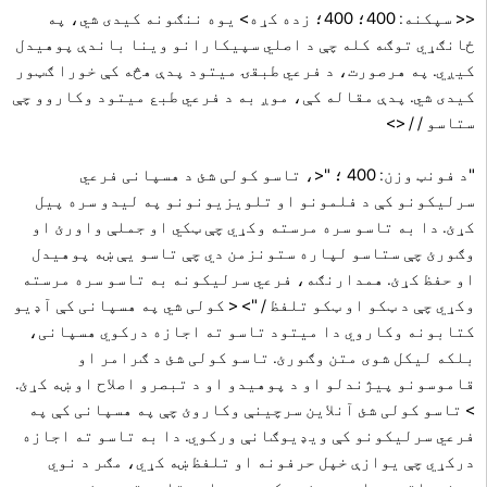
<< سپکنه: 400؛ 400؛ زده کړه> یوه ننګونه کیدی شي، په
ځانګړي توګه کله چې د اصلي سپیکارانو وینا باندې پوهیدل
کیږي. په هرصورت، د فرعي طبقۍ میتود پدې هڅه کې خورا ګټور
کیدی شي. پدې مقاله کې، موږ به د فرعي طبع میتود وکاروو چې
ستاسو / / ​​<>
"د فونټ وزن: 400 ؛ "<، تاسو کولی شئ د هسپانی فرعي
سرلیکونو کې د فلمونو او تلویزیونونو په لیدو سره پیل
کړئ. دا به تاسو سره مرسته وکړي چې ټکي او جملې واورئ او
وګورئ چې ستاسو لپاره ستونزمن دي چې تاسو یې ښه پوهیدل
او حفظ کړئ. همدارنګه، فرعي سرلیکونه به تاسو سره مرسته
وکړي چې د ټکو او ټکو تلفظ / "> < کولی شي په هسپانی کې آډیو
کتابونه وکاروي دا میتود تاسو ته اجازه درکوي هسپانی،
بلکه لیکل شوی متن وګورئ. تاسو کولی شئ د ګرامر او
قاموسونو پیژندلو او د پوهیدو او د تبصرو اصلاح او ښه کړئ.
> تاسو کولی شئ آنلاین سرچینې وکاروئ چې په هسپانی کې په
فرعي سرلیکونو کې ویډیوګانې ورکوي. دا به تاسو ته اجازه
درکړي چې یوازې خپل حرفونه او تلفظ ښه کړي، مګر د نوي