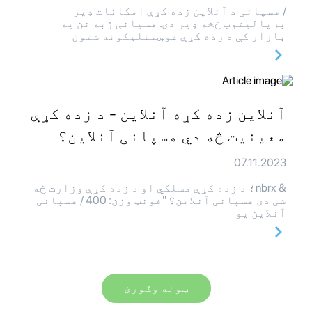
/ هسپانی د آنلاین زده کړې امکانات ډیر
بریالیتوب څخه ډیر دی. هسپانی ژبه نن په
بازار کې د زده کړې غوښتنلیکونه شتون
آنلاین زده کړه آنلاین - د زده کړې
معینیت څه دي هسپانی آنلاین؟
07.11.2023
& nbrx؛ د زده کړې مسلکي او د زده کړې وزارت څه
شی دی هسپانی آنلاین؟ "فونټ وزن: 400 / هسپانی
آنلاین یو
ټوله وګورئ