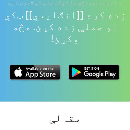
د ایپل پلورنځي یا ګوګل پلی کې شتون لري
زده کړه [[انګلیسي]] ټکي
او جملې زده کړئ. هڅه
وکړئ!
مقالې