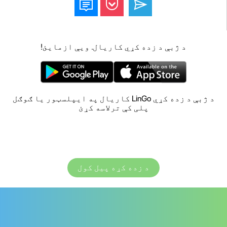
د ژبې د زده کړي کاریال. ویې ازمایئ!
د ژبې د زده کړي LinGo کاریال په ایپلسټور یا ګوګل
پلی کې ترلاسه کړئ
د زده کړه پیل کول