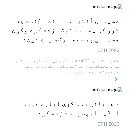
هسپانی آنلاین درسونه - څنګه په
کور کې په سمه توګه زده کړه وکړئ
هسپانی په سمه توګه زده کړئ؟
07.11.2023
>> ريس> وزن: 400؛> په کور کې زده کړه هسپانی
کې د مختلف کار په څیر ښکاري کاروبار. په
هرصورت، د وسایلو سمه
د هسپانی زده کړې لپاره غوره
آنلاین ایپسونه - زده کړه
07.11.2023