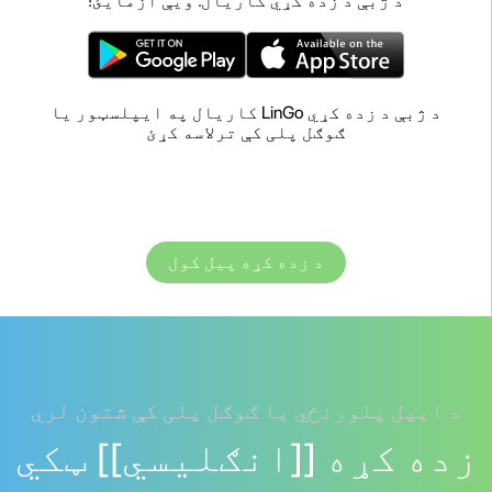
د ژبې د زده کړي کاریال. ویې ازمایئ!
د ژبې د زده کړي LinGo کاریال په ایپلسټور یا
ګوګل پلی کې ترلاسه کړئ
د زده کړه پیل کول
د ایپل پلورنځي یا ګوګل پلی کې شتون لري
زده کړه [[انګلیسي]] ټکي