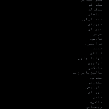
سلواکي
سنګاله
سواحلي
سومالیایی
سویډني
عبراني
عربي
فارسي
فرانسوي
فنېش
قزاقي
لیتوانیایی
لیتوین
مالاګسي
مالیزیایی ژبه
مغولي
مقدوني
نارویجې
نیپالي
هندي
هنګري
ویټنامي