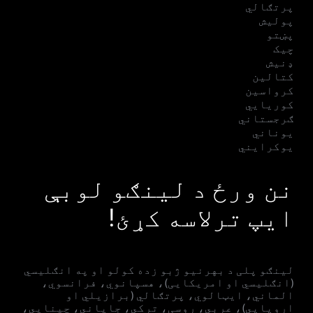
پرتګالي
پولیش
پښتو
چیک
ډنیش
کتالین
کرواسین
کوریایي
ګرجستاني
یوناني
یوکرایني
نن ورځ د لینګو لوبې
ایپ ترلاسه کړئ!
لینګو پلی د بهرنیو ژبو زده کولو او په انګلیسي
(انګلیسي او امریکایی)، هسپانوي، فرانسوي،
الماني، ایټالوي، پرتګالي (برازیلي او
اروپايي)، عربي، روسی، ترکي، جاپاني، چینایي،