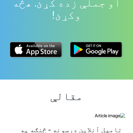
او جملې زده کړئ. هڅه
وکړئ!
مقالې
تامیل آنلاین درسونه - څنګه په