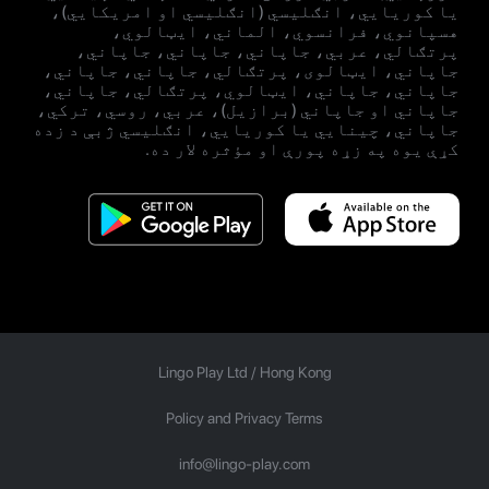
یا کوریايي، انګلیسي (انګلیسي او امریکایي)،
هسپانوي، فرانسوي، الماني، ایټالوي،
پرتګالي، عربي، جاپاني، جاپاني، جاپاني،
جاپاني، ایټالوی، پرتګالي، جاپاني، جاپاني،
جاپاني، جاپاني، ایټالوي، پرتګالي، جاپاني،
جاپاني او جاپاني (برازيل)، عربي، روسي، ترکي،
جاپاني، چینايي یا کوریايي، انګلیسي ژبې د زده
کړې یوه په زړه پورې او مؤثره لار ده.
Lingo Play Ltd /
Hong Kong
Policy and Privacy Terms
info@lingo-play.com