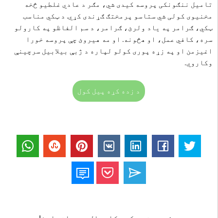
تامیل ننګونکی پروسه کیدی شي، مګر د عادي غلطیو څخه
مخنیوی کولی شي ستاسو پرمختګ ګړندی کړي. د ټکي مناسب
ټکي، ګرامر په یاد ولرئ، ګرامر، د سم الفاظو په کارولو
سره، کافي عمل، او هڅونه. او مه هیروئ چې پروسه خورا
اغیزمن او په زړه پوری کولو لپاره د ژبې بیلابیل سرچینې
وکاروي.
د زده کړه پیل کول