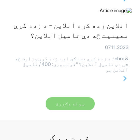
آنلاین زده کړه آنلاین - د زده کړې
معینیت څه دي تامیل آنلاین؟
07.11.2023
& nbrx؛ د زده کړې مسلکي او د زده کړې وزارت څه
شی دی تامیل آنلاین؟ "فونټ وزن: 400 / تامیل
آنلاین یو
ټوله وګورئ
فیډبیک