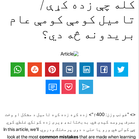
کله چې زده کړې /
تامیل کومې کومې عام
بریدونه څه دي؟
<> "فونټ وزن: 400؛"> زده کړه زده کړه تامیل د مشکل او وخت
مصرف پروسه کیدی شي. بدبختانه، ډیری زده کونکي غلطي کوي
چې کولی شي ورو یا حتی د دوی پرمختګ ودروي. In this article, we'll
look at the most
common mistakes
that are made when learning