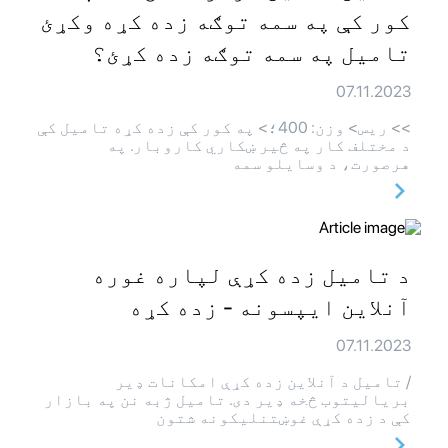
کور کې په سمه توګه زده کړه وکړئ
تامیل په سمه توګه زده کړئ؟
07.11.2023
>> ريس> وزن: 400؛> په کور کې زده کړه تامیل کې
د مختلف کار په څیر ښکاري کاروبار. په
هرصورت، د وسایلو سمه
د تامیل زده کړې لپاره غوره
آنلاین ایپسونه - زده کړه
07.11.2023
/ تامیل د آنلاین زده کړې امکانات ډیر
بریالیتوب څخه ډیر دی. تامیل ژبه نن په بازار
کې د زده کړې غوښتنلیکونه شتون