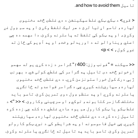
تامیل and how to avoid them.
< قوي> د ټکي ټکي غلط سپکینشن
د دې غلطۍ څخه مخنیوی
لپاره، تاسو اړتیا لرئ د هر لیک تلفظ وکړئ او په سم ډول غږ
وکړئ، او په ټکو کې تلفظ ته پاملرنه وکړئ. دا مهمه ده چې
اصلي ویناوالو ته د اوریدلو وخت، او په آډیو کې ځان ته
غوږ کول، > > p>
<< سپکنه = "فونټ وزن: 400؛" ګرامر د زده کړې یو له مهمو
اړخونو څخه دی تامیل. په ګرامر کې غلطي کولی شي د بهرنۍ
ژبې درک کول خورا ستونزمن کړي. د دې غلطۍ څخه مخنیوی
لپاره، سپارښتنه کیږي چې د ګرامر قواعدو ته ځانګړې
پاملرنه وکړي او په منظم ډول دوی تمرین کړئ. تاسو باید
مختلف ګازمر کتابونه، توکي، او سرچینې وکاروئ. > << "> د
غلط ټکو یا ټکو کارول هم یوه عادي غلطي ده کله چې زده کړه
تامیل زده کړه. د دې غلطۍ څخه مخنیوی لپاره، سپارښتنه
کیږي چې خپل قاموسونه او په شرایطو کې د نوي ټکو کارولو
تمرین وکړئ. تاسو باید په تامیل ته ځانګړې پاملرنه وکړئ.