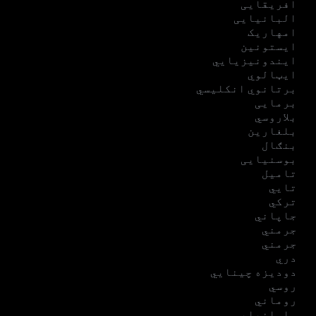
افریقایی
البانیایی
امهاریک
ایستونین
ایندونیزیایي
ایټالوي
برتانوي انکلیسي
برمایی
بلاروسي
بلغارین
بنګال
بوسنیایی
تامیل
تایي
ترکي
جاپاني
جرمني
جرمني
دري
دودیزه چینایي
روسي
روماني
سلوانیایی