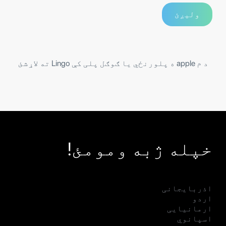
د م apple ه پلورنځي یا ګوګل پلی کې Lingo ته لاړشئ
خپله ژبه ومومئ!
اذربایجانی
اردو
ارمانیایی
اسپانوي