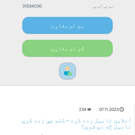
ټولې لوبې
31534030
یو لوبغاړی
ګڼ لوبغاړي
234
07.11.2023
آنلاین تامیل زده کړه - کله چې زده کړې
تامیل څه دي شوي؟