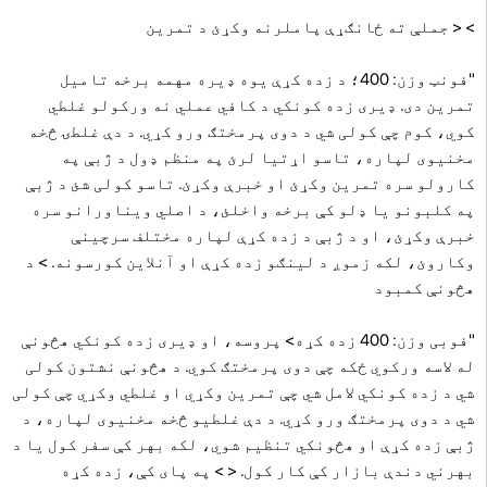
>
< جملې ته ځانګړې پاملرنه وکړئ د تمرین
"فونټ وزن: 400؛ د زده کړې یوه ډیره مهمه برخه تامیل
تمرین دی. ډیری زده کونکي د کافي عملي نه ورکولو غلطي
کوي، کوم چې کولی شي د دوی پرمختګ ورو کړي. د دې غلطۍ څخه
مخنیوی لپاره، تاسو اړتیا لرئ په منظم ډول د ژبې په
کارولو سره تمرین وکړئ او خبرې وکړئ. تاسو کولی شئ د ژبې
په کلبونو یا ډلو کې برخه واخلئ، د اصلي ویناورانو سره
خبرې وکړئ، او د ژبې د زده کړې لپاره مختلف سرچینې
وکاروئ، لکه زموږ د لینګو زده کړې او آنلاین کورسونه.
> د
هڅونې کمبود
"فوبی وزن: 400 زده کړه> پروسه، او ډیری زده کونکي هڅونې
له لاسه ورکوي ځکه چې دوی پرمختګ کوي. د هڅونې نشتون کولی
شي د زده کونکي لامل شي چې تمرین وکړي او غلطي وکړي چې کولی
شي د دوی پرمختګ ورو کړي. د دې غلطیو څخه مخنیوی لپاره، د
ژبې زده کړې او هڅونکي تنظیم شوي، لکه بهر کې سفر کول یا د
بهرني دندې بازار کې کار کول. < > په پای کې، زده کړه