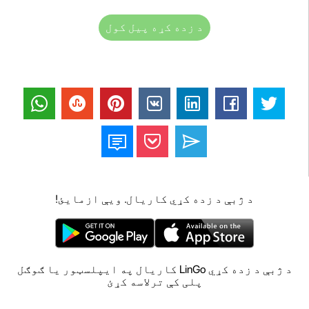
د زده کړه پیل کول
د ژبې د زده کړي کاریال. ویې ازمایئ!
د ژبې د زده کړي LinGo کاریال په ایپلسټور یا ګوګل
پلی کې ترلاسه کړئ