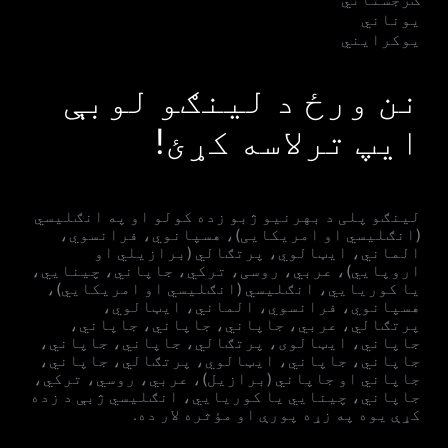
یوناني
یوکرایني
نن ورځ د لینګو لوبې
ایپ ترلاسه کړئ!
لینګو پلی د بهرنیو ژبو زده کولو او په انګلیسي
(انګلیسي او امریکایی)، هسپانوي، فرانسوي،
الماني، ایټالوي، پرتګالي (برازیلي او
اروپايي)، عربي، روسی، ترکي، جاپاني، چینایي،
یا کوریايي، انګلیسي (انګلیسي او امریکایي)،
هسپانوي، فرانسوي، الماني، ایټالوي،
پرتګالي، عربي، جاپاني، جاپاني، جاپاني،
جاپاني، ایټالوی، پرتګالي، جاپاني، جاپاني،
جاپاني، جاپاني، ایټالوي، پرتګالي، جاپاني،
جاپاني او جاپاني (برازيل)، عربي، روسي، ترکي،
جاپاني، چینايي یا کوریايي، انګلیسي ژبې د زده
کړې یوه په زړه پورې او مؤثره لار ده.