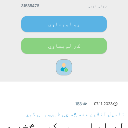
ټولې لوبې
31535478
یو لوبغاړی
ګڼ لوبغاړي
183
07.11.2023
تامیل آنلاین هغه څه چې لارښوونې کوي
له اصلي سپیکرو څخه د