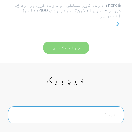
& nbrx؛ د زده کړې مسلکي او د زده کړې وزارت څه
شی دی تامیل آنلاین؟ "فونټ وزن: 400 / تامیل
آنلاین یو
ټوله وګورئ
فیډبیک