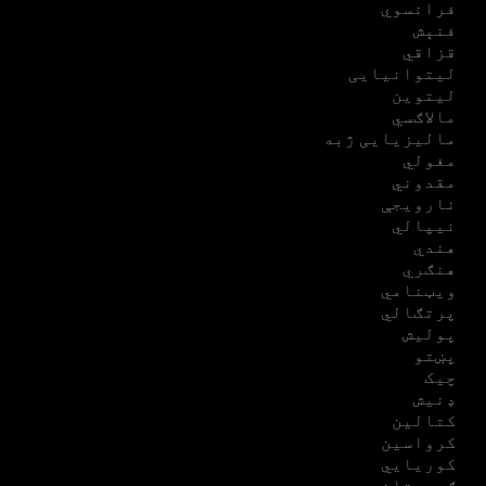
فرانسوي
فنېش
قزاقي
لیتوانیایی
لیتوین
مالاګسي
مالیزیایی ژبه
مغولي
مقدوني
نارویجې
نیپالي
هندي
هنګري
ویټنامي
پرتګالي
پولیش
پښتو
چیک
ډنیش
کتالین
کرواسین
کوریایي
ګرجستاني