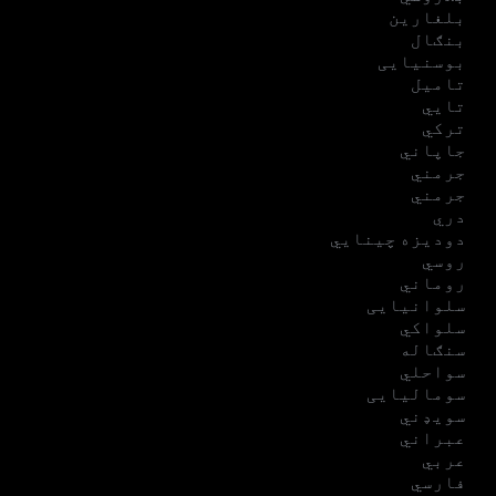
بلغارین
بنګال
بوسنیایی
تامیل
تایي
ترکي
جاپاني
جرمني
جرمني
دري
دودیزه چینایي
روسي
روماني
سلوانیایی
سلواکي
سنګاله
سواحلي
سومالیایی
سویډني
عبراني
عربي
فارسي