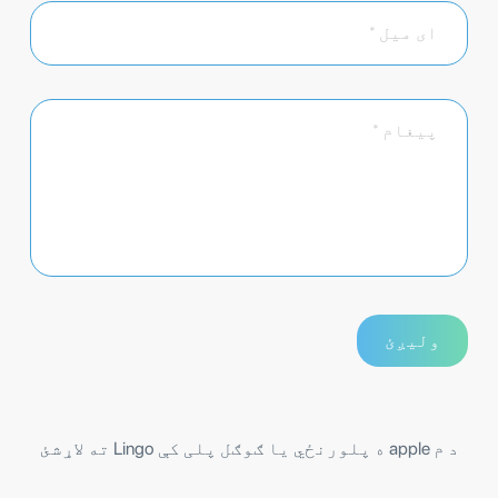
د م apple ه پلورنځي یا ګوګل پلی کې Lingo ته لاړشئ