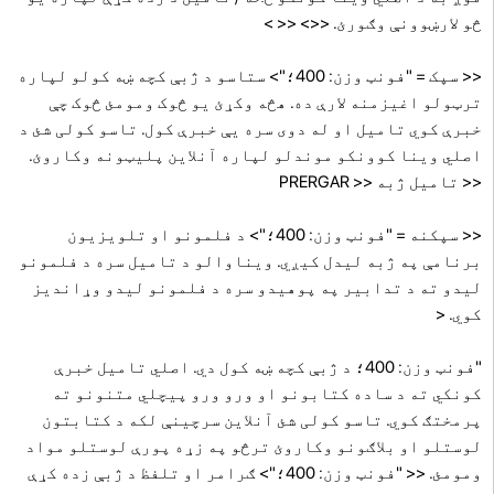
څو لارښوونې وګورئ.
<<> << >
<< سپک = "فونټ وزن: 400؛"> ستاسو د ژبې کچه ښه کولو لپاره
ترټولو اغیزمنه لارې ده. هڅه وکړئ یو څوک ومومئ څوک چې
خبرې کوي تامیل او له دوی سره یې خبرې کول. تاسو کولی شئ د
اصلي وینا کوونکو موندلو لپاره آنلاین پلیټونه وکاروئ.
<< تامیل ژبه << PRERGAR
<< سپکنه = "فونټ وزن: 400؛"> د فلمونو او تلویزیون
برنامې په ژبه لیدل کیږي. ویناوالو د تامیل سره د فلمونو
لیدو ته د تدابیر په پوهیدو سره د فلمونو لیدو وړاندیز
کوي. <
"فونټ وزن: 400؛ د ژبې کچه ښه کول دي. اصلي تامیل خبرې
کونکي ته د ساده کتابونو او ورو ورو پیچلي متنونو ته
پرمختګ کوي. تاسو کولی شئ آنلاین سرچینې لکه د کتابتون
لوستلو او بلاګونو وکاروئ ترڅو په زړه پورې لوستلو مواد
ومومئ. << "فونټ وزن: 400؛"> ګرامر او تلفظ د ژبې زده کړې