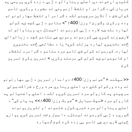
کلیدي اړخونه دي. اصلي ویناوالو د ژبې د زده کړې پروسې په
جریان کې د ګرامر او تلفظ آزموینې ته مشوره ورکوي. تاسو
کولی شئ د آنلاین سرچینو لکه د ګرامر او تلفظ مهارتونو ته
وده ورکړئ. وګورئ - وزن: 400؛ "> ستاسو د ژبې کچه ښه کولو
لپاره بله ښه لاره د ژبې کورسونه اخیستل دي. ویناوالو ته
لارښوونه کیږي چې کورسونه ومومي چې ستاسو کچه د زیاتوالي
څخه مخنیوي لپاره پرتله کوي- یا د مطالعې څخه مخنیوي
لپاره. کورسونه کولی شي تاسو سره ستاسو د ګرامر، تلفظ،
او قاموسونو ښه کولو کې مرسته وکړي.
> تمرین وکړئ
تمرین
کړئ
<< سپکنه = "فونټ وزن: 400؛ دوامدار تمرین د ژبې مهارتونو
ته وده ورکولو کلي دی. اصلي ویناوې هره ورځ د شراکت ټولې
سرچینو په کارولو سره تمرین کوي، لکه د اصلي واضحیاتو په
کارولو سره <سپک سټایل = "فوبک وزن: 400؛>> په پای کې" د
اصلي ویناوالو سره خبرې کول، فلمونه او تلویزیونونه
ګوري، د ژبې کورسونه لوستل، دا ټول وخت تمرین کوي ​​یوازې
ځینې لارې دي چې تاسو یې زده کړه کوئ / سپاره