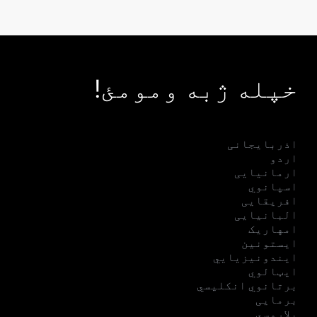
خپله ژبه ومومئ!
اذربایجانی
اردو
ارمانیایی
اسپانوي
افریقایی
البانیایی
امهاریک
ایستونین
ایندونیزیایي
ایټالوي
برتانوي انکلیسي
برمایی
بلاروسي