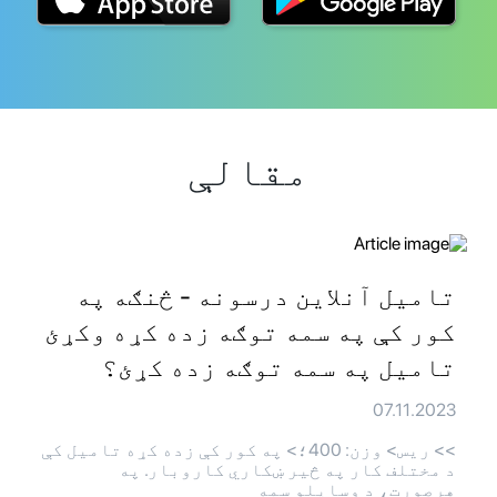
مقالې
تامیل آنلاین درسونه - څنګه په
کور کې په سمه توګه زده کړه وکړئ
تامیل په سمه توګه زده کړئ؟
07.11.2023
>> ريس> وزن: 400؛> په کور کې زده کړه تامیل کې
د مختلف کار په څیر ښکاري کاروبار. په
هرصورت، د وسایلو سمه