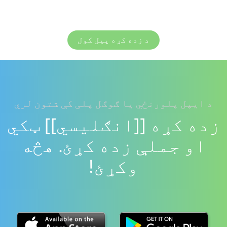
د زده کړه پیل کول
د ایپل پلورنځي یا ګوګل پلی کې شتون لري
زده کړه [[انګلیسي]] ټکي
او جملې زده کړئ. هڅه
وکړئ!