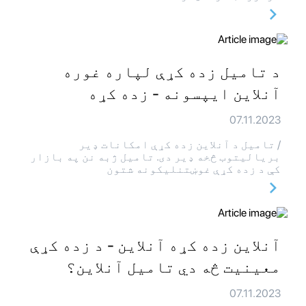
د تامیل زده کړې لپاره غوره
آنلاین ایپسونه - زده کړه
07.11.2023
/ تامیل د آنلاین زده کړې امکانات ډیر
بریالیتوب څخه ډیر دی. تامیل ژبه نن په بازار
کې د زده کړې غوښتنلیکونه شتون
آنلاین زده کړه آنلاین - د زده کړې
معینیت څه دي تامیل آنلاین؟
07.11.2023