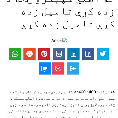
زده کړې تامیل زده
کړې تامیل زده کړې
<< سپکنه: 400؛ 400؛> تامیل کیدی شي، په ځانګړي توګه د
غیر اصلي واټ پوهانو لپاره. په هرصورت، د اصلي سپیکرو
څخه ډیری لارښوونې شتون لري ترڅو تاسو سره ستاسو د ژبې
مهارتونو ته وده ورکولو کې مرسته وکړي. په دې مقاله کې،
موږ به د اصلي وینا کونکو څخه / تامیل د زده کړې لپاره یو