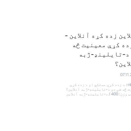
این زده کړه آنلاین -
ده کړې معینیت څه
د-تایلینډ-ژبه
این؟
07.11
& nbrx؛ د زده کړې مسلکي او د زده کړې
ت څه شی دی د-تایلینډ-ژبه آنلاین؟
"فونټ وزن: 400 / د-تایلینډ-ژبه آنلاین