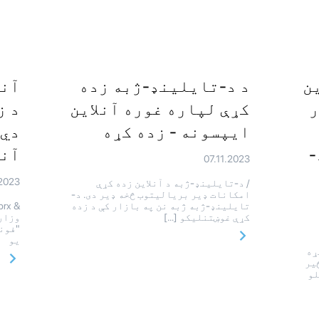
ن
د د-تایلینډ-ژبه زده
آنل
ر
کړې لپاره غوره آنلاین
د ز
ایپسونه - زده کړه
دي 
-
آنل
07.11.2023
.2023
/ د-تایلینډ-ژبه د آنلاین زده کړې
امکانات ډیر بریالیتوب څخه ډیر دی. د-
تایلینډ-ژبه ژبه نن په بازار کې د زده
کړې غوښتنلیکو […]
وزار
یو
 کړه
یر
لو