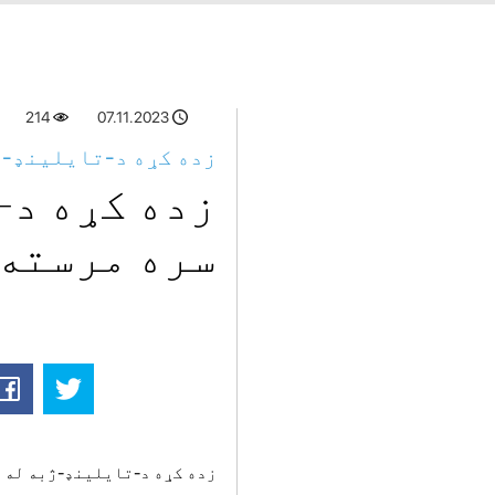
214
07.11.2023
زده کړه د-تایلینډ-ژ
زده کړه د-
سره مرسته
زده کړه د-تایلینډ-ژبه له 