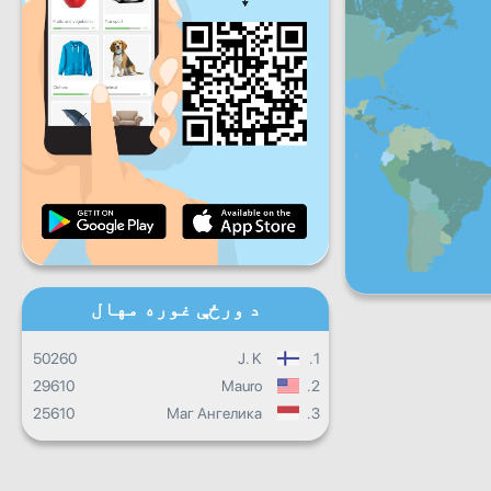
شنبه
جمعې
شنبه
یکشنبه
ورځ
ورځنی پرمختګ
میاشتنی پرمختګ
تصدیق نامه
ټول ټال جريان
د ورځې غوره مهال
50260
J. K
1.
29610
Mauro
2.
25610
Маг Ангелика
3.