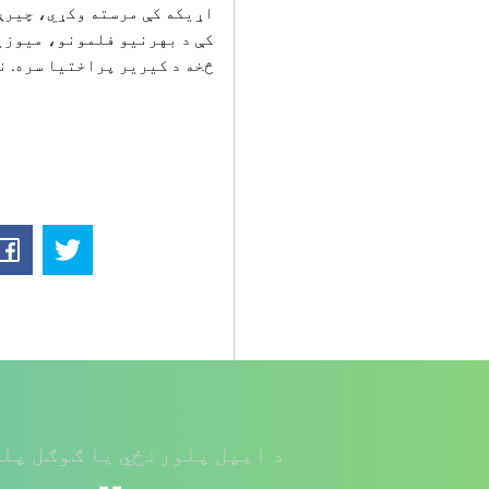
اړیکه کې مرسته وکړي، چیرې
کې د بهرنیو فلمونو، میوزی
څخه د کیریر پراختیا سره. نو
د ایپل پلورنځي یا ګوګل پلی