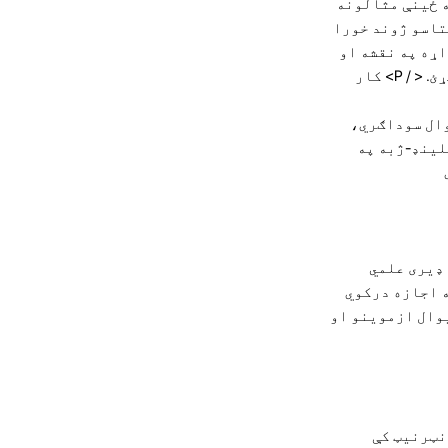
ه ځینې مثالونه
تاسو ژوند خورا
اړه په نقشه او
< / P>
کار
وال سوداګري،
لینډ-ژبه په
 ډیری علمي
ه اجازه درکوي
یوال ازموینو او
نټرنیټ کې