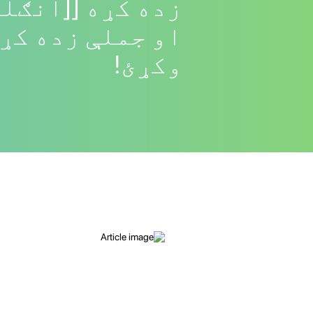
زده کړه [[انګلی
او جملې زده کړئ
وکړئ!