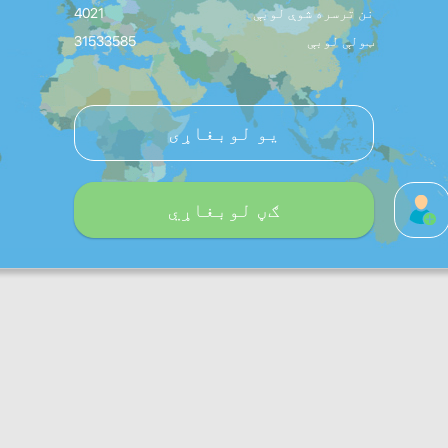
نن ترسره شوې لوبې
4021
ټولې لوبې
31533585
یو لوبغاړی
ګڼ لوبغاړي