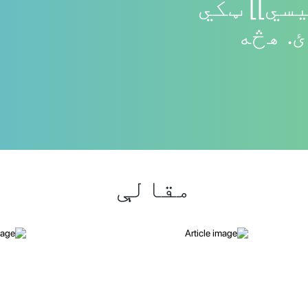
سي]] ټکي
. هڅه
مقالې