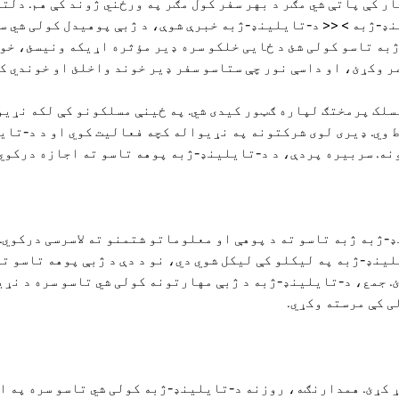
ار کې پاتې شي مګر د بهر سفر کول مګر په ورځني ژوند کې هم. دلت
ډ-ژبه > << د-تایلینډ-ژبه خبرې شوې، د ژبې پوهیدل کولی شي س
به تاسو کولی شئ د ځایی خلکو سره ډیر مؤثره اړیکه ونیسئ، خو
وکړئ، او داسې نور چې ستاسو سفر ډیر خوند واخلئ او خوندي کړئ. 
مسلک پرمختګ لپاره ګټور کیدی شي. په ځینې مسلکونو کې لکه نړی
 وي. ډیری لوی شرکتونه په نړیواله کچه فعالیت کوي او د د-تای
نه. سربیره پردې، د د-تایلینډ-ژبه پوهه تاسو ته اجازه درکوي
-ژبه ژبه تاسو ته د پوهې او معلوماتو شتمنو ته لاسرسی درکوي.
ینډ-ژبه په لیکلو کې لیکل شوي دي، نو د دې د ژبې پوهه تاسو ت
. جمع، د-تایلینډ-ژبه د ژبې مهارتونه کولی شي تاسو سره د نړ
ی کې مرسته وکړي.
 کړئ. همدارنګه، روزنه د-تایلینډ-ژبه کولی شي تاسو سره په ا