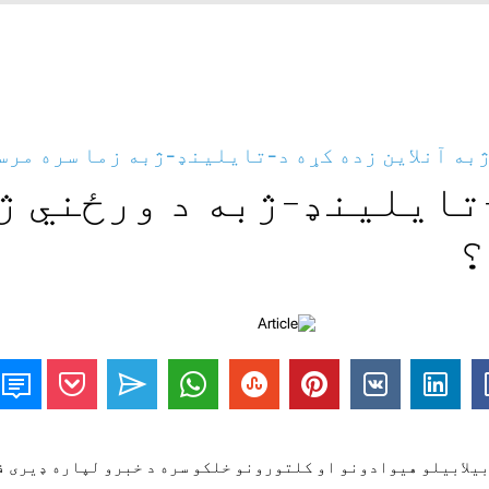
به آنلاین زده کړه د-تایلینډ-ژبه زما سره مرس
تایلینډ-ژبه د ورځني ژ
؟
بیلابیلو هیوادونو او کلتورونو خلکو سره د خبرو لپاره ډیری 