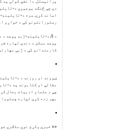
پرانيستل. دا نشي کولی په ک
دي چې څنګه پوهیږي د-تایلین
اسانه کړي. سره د-تایلینډ-ژ
رستورانتونو کې د خواړو امر 
د (/ د-تایلینډ-ژبه پوهه د 
پوهه ممکن د دندې لپاره شرط
کارمندانو کې د ژبې مهارتو
ښوونه او روزنه د د-تایلینډ
مقالې او کتابونه په د-تایل
چې د علماو ادبیات بحال کړئ
بهر زده کړې لپاره چمتووال
<< خبرې وکړئ نوي ملګري جوړ