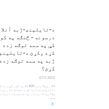
د-تایلینډ-ژبه آنلای
درسونه - څنګه په کو
کې په سمه توګه زده
کړه وکړئ د-تایلینډ
ژبه په سمه توګه زده
کړئ؟
07.11.2023
>> ريس> وزن: 400؛> په کور کې زده
د-تایلینډ-ژبه کې د مختلف کار په څ
ښکاري کاروبار. په هرصورت، د وسای
سمه