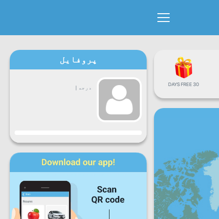
پروفایل
30 DAYS FREE
درجه
|
جاري
دوشنبه
سه
چهارشنبه
پنجشنبه