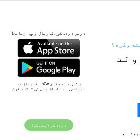
د ژبې د زده کړي کاریال. ویې ازمایئ!
ته وکړه؟
وند
د ژبې د زده کړي LinGo کاریال په
ایپلسټور یا ګوګل پلی کې ترلاسه کړئ
د زده کړه پیل کول
فرصتونه