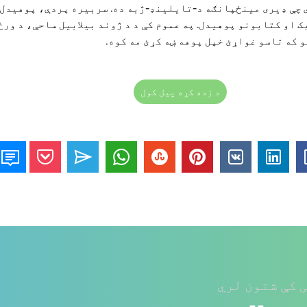
 چې ډیری مینځپانګه د-تایلینډ-ژبه ده. سربیره پردې، پوهیدل
ک او کتابونو پوهیدل.
په عموم کې د د ژوند بیلابیل ساحې، د ور
 که تاسو غواړئ خپل پوهه ښه کړئ مه کوه.
د زده کړه پیل کول
 کې شتون لري