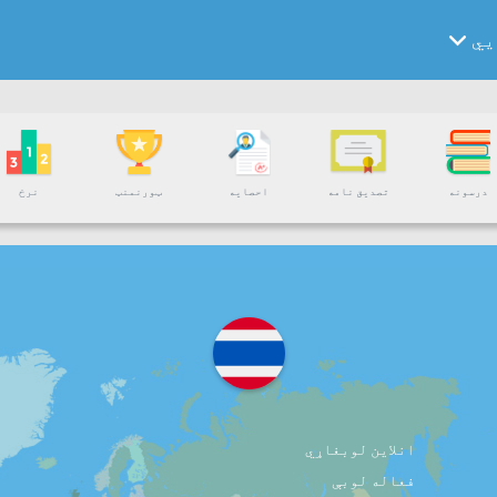
یي
درسونه
تصدیق نامه
احصایه
ټورنمنټ
نرخ
انلاین لوبغاړي
فعاله لوبې