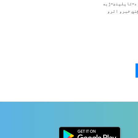
 د-تایلینډ-ژبه
ځني خبرو اترو