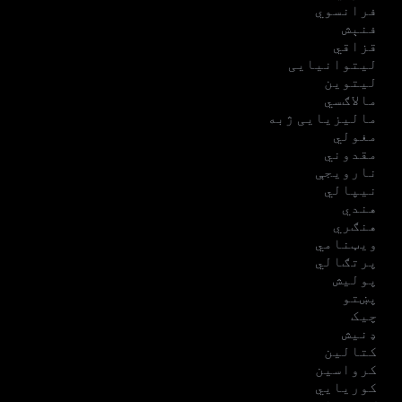
فرانسوي
فنېش
قزاقي
لیتوانیایی
لیتوین
مالاګسي
مالیزیایی ژبه
مغولي
مقدوني
نارویجې
نیپالي
هندي
هنګري
ویټنامي
پرتګالي
پولیش
پښتو
چیک
ډنیش
کتالین
کرواسین
کوریایي