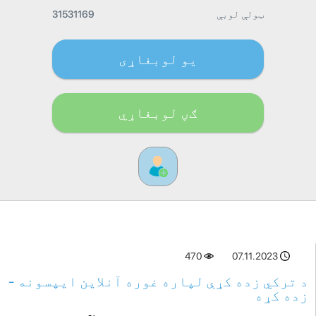
ټولې لوبې
31531169
یو لوبغاړی
ګڼ لوبغاړي
470
07.11.2023
د ترکي زده کړې لپاره غوره آنلاین ایپسونه -
زده کړه