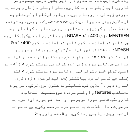
زده کړې ایپ دی، په ګډون د رادیو بشپړ درسي میتودونو
کاروي. ایپ ژبلونه ونه کاروي، ټکي او ټکي د ژباړې پرته په
مورنۍ ژبه کې. د رویټا ډبرې د ویلو، لیکلو او لوستلو په
اړه لارښوونې هم وړاندې کوي.
<<> < -
<سپک د پوهې درستونه،
تلفظ عمل او کوزیزونه ستاسو د پوهې معاینه کولو لپاره.
MANTREN وزن: 400؛ "> NDASH؛ یو ساتیري او د ښکیل کارپوه
چې تاسو ته اجازه درکوي تاسو ته اجازه درکوي 400؛ "> &
NDASH؛ د مختلفو کچو لپاره / ترکي ویډیوګانو سره یو
اپلیکیشن. << ؛ »؛ د اصلي ترکي سپیککورانو د خبرو لپاره
یو ایپ چې تاسو سره د ژبې زده کولو کې مرسته کوي. > ؛ "> - له
اصلي ترکي خبرې کولو لپاره تاسو سره مرسته کوي. > لکه
څنګه چې تاسو له دې بیاکتنې څخه لیدلی شئ، د زده کړې
لپاره ډیری آنلاین غوښتنلیکونه شتون لري ترکي، هر یو د
مختلف ب features و او ګټو سره. د غوښتنلیک انتخاب د
کارونکي شخصي غوره توبونو او اهدافو پورې اړه لري. په
هرصورت، دا اطلاقات به تاسو سره مرسته وکړي چې تاسو ته
اړتیا وي ښه پایلې زده کړې او لاسته راوړو. <