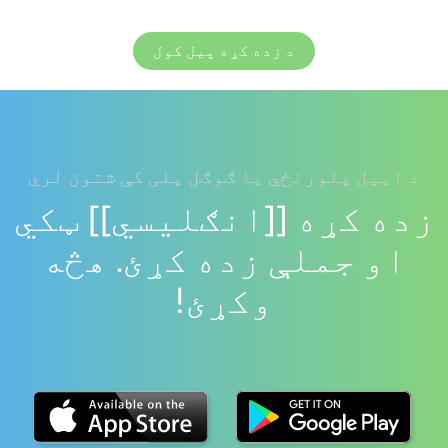
د زده کړه پیل کول
د ایپل پلورنځي یا ګوګل پلی کې شتون لري
زده کړه [[انګلیسي]] ټکي
او جملې زده کړئ. هڅه
وکړئ!