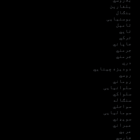
بلغارین
بنګال
بوسنیایی
تامیل
تایي
ترکي
جاپاني
جرمني
جرمني
دري
دودیزه چینایي
روسي
روماني
سلوانیایی
سلواکي
سنګاله
سواحلي
سومالیایی
سویډني
عبراني
عربي
فارسي