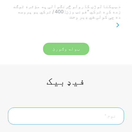
د ټیکنالوژۍ کارولو څرنګوالی په مؤثره توګه
زده کړه ترکي "فونټ وزن: 400 / ترکي یو پروسه
ده چې کولی شي ډیر وخت
ټوله وګورئ
فیډبیک