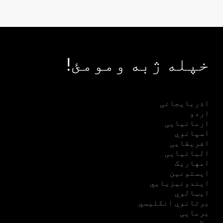
خپله ژبه ومومئ!
اذربایجانی
اردو
ارمانیایی
اسپانوي
افریقایی
البانیایی
امهاریک
ایستونین
ایندونیزیایي
ایټالوي
برتانوي انکلیسي
برمایی
بلاروسي