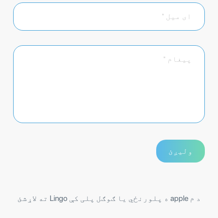
د م apple ه پلورنځي یا ګوګل پلی کې Lingo ته لاړشئ