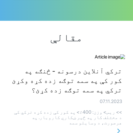
مقالې
ترکي آنلاین درسونه - څنګه په
کور کې په سمه توګه زده کړه وکړئ
ترکي په سمه توګه زده کړئ؟
07.11.2023
>> ريس> وزن: 400؛> په کور کې زده کړه ترکي کې
د مختلف کار په څیر ښکاري کاروبار. په
هرصورت، د وسایلو سمه