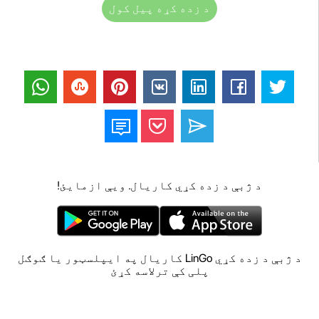
د زده کړه پیل کول
د ژبې د زده کړي کاریال. ویې ازمایئ!
د ژبې د زده کړي LinGo کاریال په ایپلسټور یا ګوګل
پلی کې ترلاسه کړئ