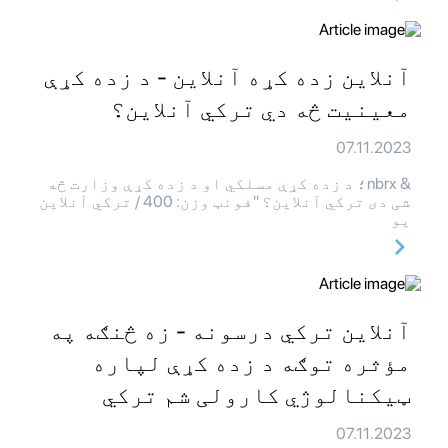
آنلاین زده کړه آنلاین - د زده کړې
معینیت څه دي ترکي آنلاین؟
07.11.2023
& nbrx؛ د زده کړې مسلکي او د زده کړې وزارت څه
شی دی ترکي آنلاین؟ "فونټ وزن: 400 / ترکي آنلاین
یو
آنلاین ترکي درسونه - زه څنګه په
مؤثره توګه د زده کړې لپاره
ټیکنالوژي کارولی شم ترکي
07.11.2023