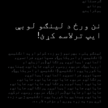
ګرجستاني
یوناني
یوکرایني
نن ورځ د لینګو لوبې
ایپ ترلاسه کړئ!
لینګو پلی د بهرنیو ژبو زده کولو او په انګلیسي
(انګلیسي او امریکایی)، هسپانوي، فرانسوي،
الماني، ایټالوي، پرتګالي (برازیلي او
اروپايي)، عربي، روسی، ترکي، جاپاني، چینایي،
یا کوریايي، انګلیسي (انګلیسي او امریکایي)،
هسپانوي، فرانسوي، الماني، ایټالوي،
پرتګالي، عربي، جاپاني، جاپاني، جاپاني،
جاپاني، ایټالوی، پرتګالي، جاپاني، جاپاني،
جاپاني، جاپاني، ایټالوي، پرتګالي، جاپاني،
جاپاني او جاپاني (برازيل)، عربي، روسي، ترکي،
جاپاني، چینايي یا کوریايي، انګلیسي ژبې د زده
کړې یوه په زړه پورې او مؤثره لار ده.