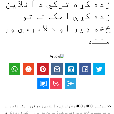
زده کړه ترکي د آنلاین
زده کړې امکاناتو
څخه ډیر او د لاسرسي وړ
مننه
<< سپکنه: 400؛ 400؛> / ترکي د آنلاین زده کړې امکانات ډیر
بریالیتوب څخه ډیر دی. ترکي ژبه نن په بازار کې د زده کړې