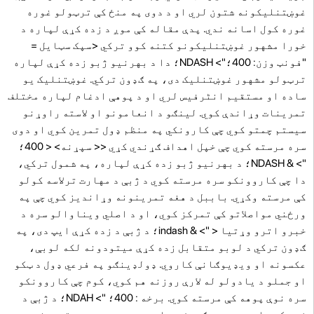
غوښتنلیکونه شتون لري او د دوی په منځ کې ترټولو غوره
غوره کول اسانه ندي. پدې مقاله کې موږ د زده کړې لپاره د
خورا مشهور غوښتنلیکونو کتنه کوو ترکي
<سپک سټایل =
"فونټ وزن: 400؛"> NDASH؛ دا د بهرنیو ژبو زده کړې لپاره
ترټولو مشهور غوښتنلیک دی، په ګډون ترکي. غوښتنلیک یو
ساده او مستقیم انٹرفیس لري او د پوهې ادغام لپاره مختلف
تمرینات وړاندې کوي. لینګو د انعامونو او لاسته راوړنو
سیستم چمتو کوي چې کارونکي په منظم ډول تمرین کوي ​​او دوی
سره مرسته کوي چې خپل اهداف ګړندي کړي << سپړنه> < 400؛
"> & NDASH؛ د بهرنیو ژبو زده کړې لپاره، په شمول ترکي،
دا چې کاروونکو سره مرسته کوي د ژبې د مهارت ترلاسه کولو
کې مرسته وکړي. باببل د هغه تمرینونه وړاندیز کوي چې په
ورځني مواصلاتو کې تمرکز کوي، او د اصلي ویناوالو سره د
خبرو اترو وړتیا < "> & indash؛ د ژبې د زده کړې ایپ دی، په
ګډون ترکي د لوبو متقابل زده کړې میتودونه لکه لوبې،
عکسونه او ویډیوګانې کاروي. ډولډینګو په فرعي ډول د ټکو
او جملو د یادولو له لارې روزنه هم کوي، کوم چې کاروونکو
سره نوې پوهه کې مرسته کوي. برخه : 400؛ "> NDAH؛ د ژبې د