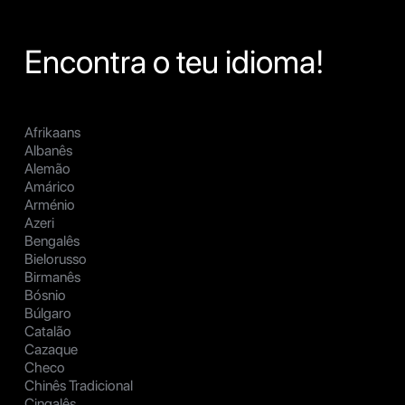
Encontra o teu idioma!
Afrikaans
Albanês
Alemão
Amárico
Arménio
Azeri
Bengalês
Bielorusso
Birmanês
Bósnio
Búlgaro
Catalão
Cazaque
Checo
Chinês Tradicional
Cingalês