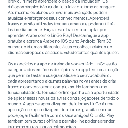
prévio. Primeiro aprenderá o básico da linguagem. Os
diálogos simples irão ajudá-lo a falar o idioma estrangeiro.
Até mesmo os alunos de nível mais avançado podem
atualizar e reforçar os seus conhecimentos. Aprenderá
frases que são utilizadas frequentemente e poderá utilizá-
las imediatamente. Faça a escolha certa ao optar por
aprender Árabe com o LinGo Play! Descarregue a app
gratuita e aprenda Árabe no iOS ou no Android. Tem 33
cursos de idiomas diferentes à sua escolha, incluindo de
idiomas europeus e asiáticos. Estude tantos quantos quiser.
Os exercícios da app de treino de vocabulário LinGo estão
categorizados em áreas de tópicos e a app tem uma função
que permite testar a sua gramática e o seu vocabulário,
cada apresentando algumas palavras novas antes de criar
frases e conversas mais complexas. Há também uma
funcionalidade de torneios online que lhe dá a oportunidade
de aplicar essas novas palavras contra jogadores de todo o
mundo. A app de aprendizagem de idiomas LinGo é uma
aplicação de aprendizagem de idiomas gratuita, em que
pode jogar facilmente com os seus amigos! O LinGo Play
também tem cursos offline e permite-lhe poder aprender
inúmeras outras línguas estrangeiras.