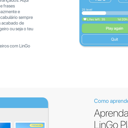
 avançados. Aqui
e frases
icazmente e
ocabulário sempre
s acabado de
eiro ou seja o teu
geiros com LinGo
Como aprender
Aprenda
LinGo P