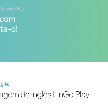
 Google Play
 com
ta-o!
nglês
agem de Inglês LinGo Play