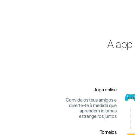
A app 
Joga online
Convida os teus amigos e
diverte-te à medida que
aprendem idiomas
estrangeiros juntos
Torneios