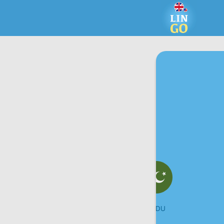
UCRANIANO
URDU