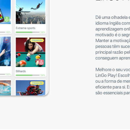
Dê uma olhadela e
idioma Inglês co
aprendizagem onl
motivado é o segr
Manter a motivaçã
pessoas têm suce
principal razão p
conseguem aprend
Melhore o seu voc
LinGo Play! Escol
ou a forma de mem
eficiente para si.
são essenciais pa