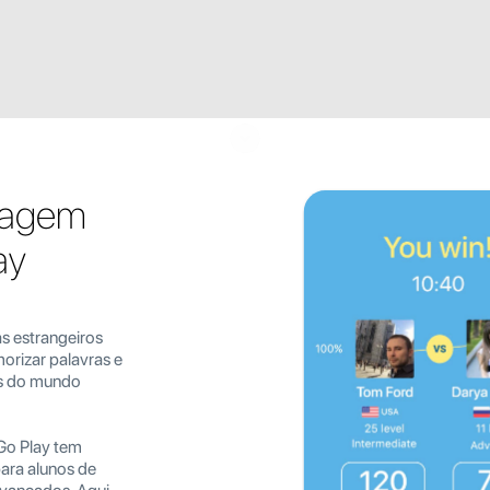
zagem
ay
 estrangeiros
orizar palavras e
es do mundo
Go Play tem
para alunos de