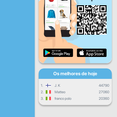
Sex
Sáb
Dom
Progresso diário
Progresso mensal
Certificado
Progresso global
Os melhores de hoje
1.
J. K
44790
2.
Matteo
27060
3.
franco polo
20360