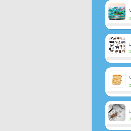
M
L
M
L