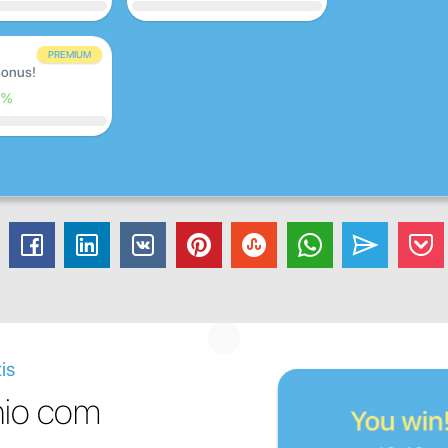
PREMIUM
onus!
0%
is
nio com