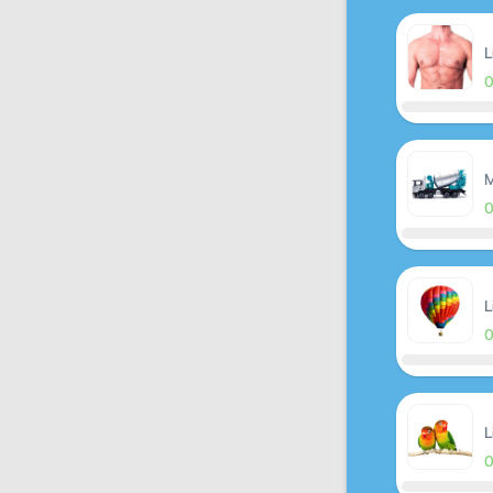
L
M
L
L