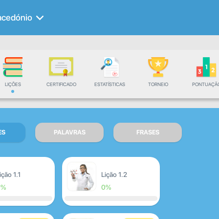
cedónio
LIÇÕES
CERTIFICADO
ESTATÍSTICAS
TORNEIO
PONTUAÇÃ
ES
PALAVRAS
FRASES
ição 1.1
Lição 1.2
0%
0%