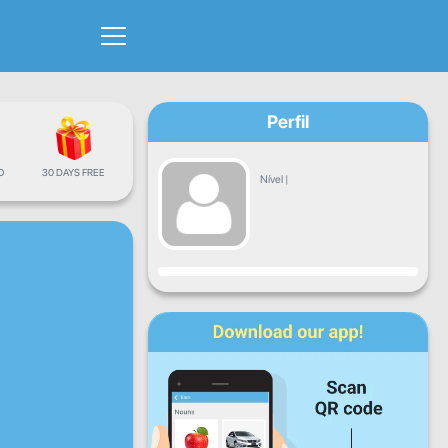
Perfil
O
30 DAYS FREE
Nível
|
Progresso
Seg
Ter
Qua
Qui