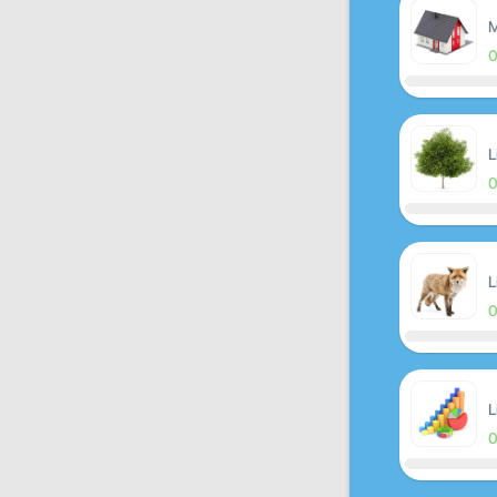
M
L
L
L