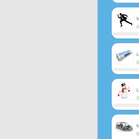
M
L
L
M