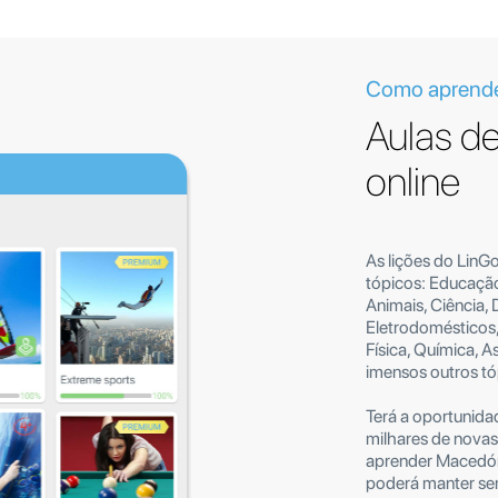
Como aprende
Aulas d
online
As lições do LinG
tópicos: Educação
Animais, Ciência,
Eletrodomésticos,
Física, Química, A
imensos outros tó
Terá a oportunida
milhares de novas
aprender Macedóni
poderá manter se