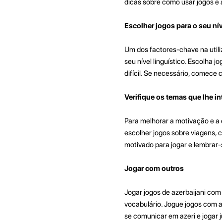
dicas sobre como usar jogos e 
Escolher jogos para o seu ní
Um dos factores-chave na utili
seu nível linguístico. Escolh
difícil. Se necessário, comece
Verifique os temas que lhe i
Para melhorar a motivação e a 
escolher jogos sobre viagens, 
motivado para jogar e lembrar-
Jogar com outros
Jogar jogos de azerbaijani co
vocabulário. Jogue jogos com 
se comunicar em azeri e jogar j