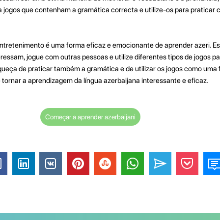
 jogos que contenham a gramática correcta e utilize-os para praticar
 entretenimento é uma forma eficaz e emocionante de aprender azeri. E
eressam, jogue com outras pessoas e utilize diferentes tipos de jogos p
ueça de praticar também a gramática e de utilizar os jogos como uma 
 tornar a aprendizagem da língua azerbaijana interessante e eficaz.
Começar a aprender azerbaijani