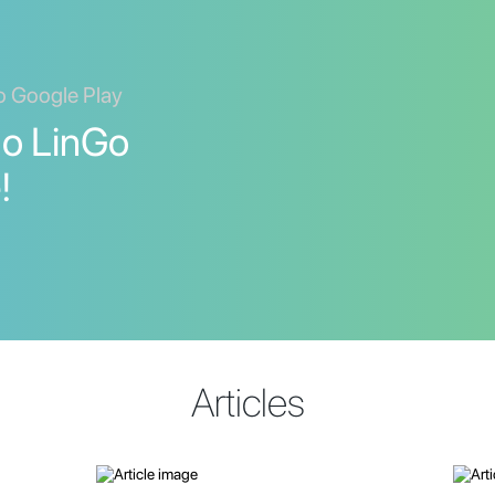
o Google Play
 o LinGo
!
Articles