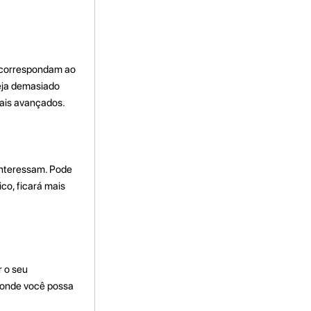
e correspondam ao
seja demasiado
mais avançados.
interessam. Pode
co, ficará mais
 o seu
 onde você possa