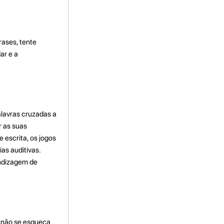
rases, tente
ar e a
alavras cruzadas a
r as suas
 escrita, os jogos
s auditivas.
endizagem de
, não se esqueça