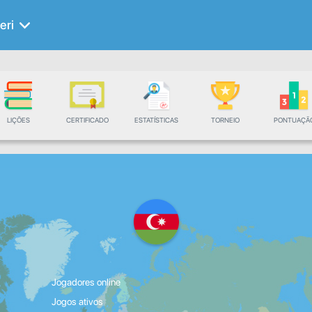
eri
LIÇÕES
CERTIFICADO
ESTATÍSTICAS
TORNEIO
PONTUAÇÃ
Jogadores online
Jogos ativos