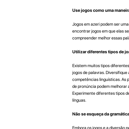
Use jogos como uma maneira 
Jogos em azeri podem ser uma ó
encontrar jogos em que elas se
compreender melhor essas pala
Utilizar diferentes tipos de j
Existem muitos tipos diferentes
jogos de palavras. Diversifiqu
competências linguísticas. As 
de pronúncia podem melhorar a
Experimente diferentes tipos d
línguas.
Não se esqueça da gramátic
Embora os jogos e a diversão 