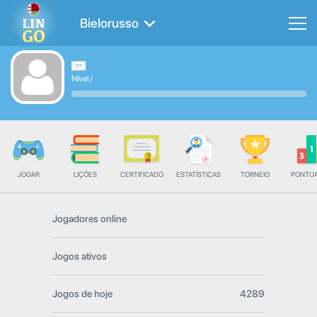
Bielorusso
Nível
/
JOGAR
LIÇÕES
CERTIFICADO
ESTATÍSTICAS
TORNEIO
PONTU
Jogadores online
Jogos ativos
Jogos de hoje
4289