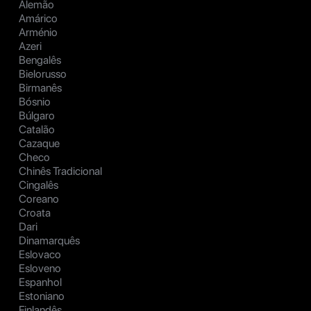
Alemão
Amárico
Arménio
Azeri
Bengalês
Bielorusso
Birmanês
Bósnio
Búlgaro
Catalão
Cazaque
Checo
Chinês Tradicional
Cingalês
Coreano
Croata
Dari
Dinamarquês
Eslovaco
Esloveno
Espanhol
Estoniano
Finlandês