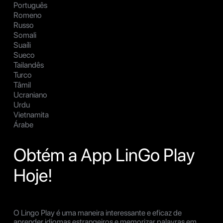
Português
Romeno
Russo
Somali
Suaíli
Sueco
Tailandês
Turco
Tâmil
Ucraniano
Urdu
Vietnamita
Árabe
Obtém a App LinGo Play
Hoje!
O Lingo Play é uma maneira interessante e eficaz de
aprender idiomas estrangeiros e memorizar palavras em