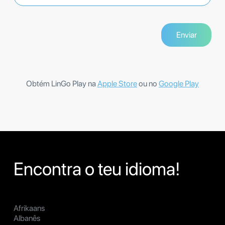
Obtém LinGo Play na
Apple Store
ou no
Google Play
Encontra o teu idioma!
Afrikaans
Albanês