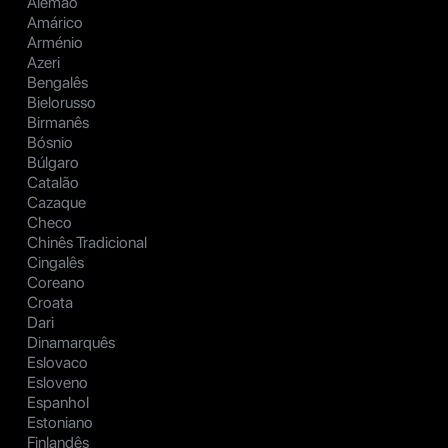
Alemão
Amárico
Arménio
Azeri
Bengalês
Bielorusso
Birmanês
Bósnio
Búlgaro
Catalão
Cazaque
Checo
Chinês Tradicional
Cingalês
Coreano
Croata
Dari
Dinamarquês
Eslovaco
Esloveno
Espanhol
Estoniano
Finlandês