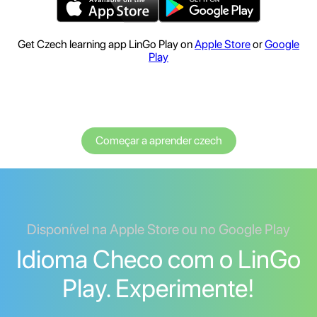
Get Czech learning app LinGo Play on
Apple Store
or
Google
Play
Começar a aprender czech
Disponível na Apple Store ou no Google Play
Idioma Checo com o LinGo
Play. Experimente!