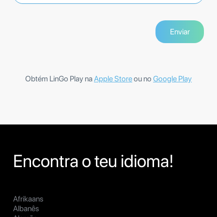
Obtém LinGo Play na
Apple Store
ou no
Google Play
Encontra o teu idioma!
Afrikaans
Albanês