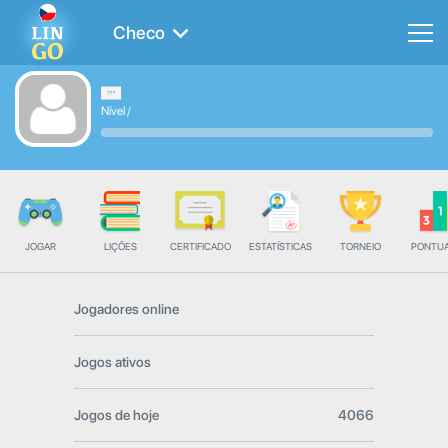
Checo
Nível
/
JOGAR
LIÇÕES
CERTIFICADO
ESTATÍSTICAS
TORNEIO
PONTU
Jogadores online
Jogos ativos
Jogos de hoje
4066