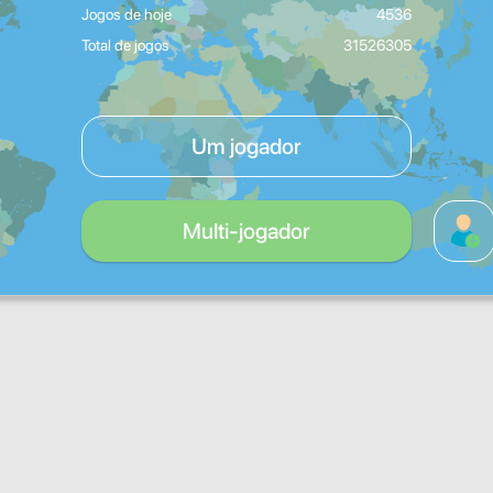
Jogos de hoje
4536
Total de jogos
31526305
Um jogador
Multi-jogador