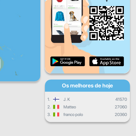
Sex
Sáb
Dom
Progresso diário
Progresso mensal
Certificado
Progresso global
Os melhores de hoje
1.
J. K
41570
2.
Matteo
27060
3.
franco polo
20360