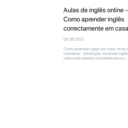
Aulas de inglês online -
Como aprender inglês
correctamente em cas
08.08.2023
Como aprender inglês em casa: dicas 
conselhos Introdução: Aprender inglê
casa pode parecer uma tarefa assus […