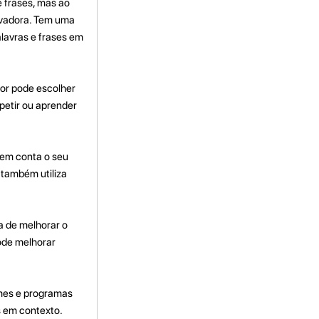
e frases, mas ao
tivadora. Tem uma
alavras e frases em
dor pode escolher
petir ou aprender
 em conta o seu
 também utiliza
a de melhorar o
pode melhorar
lmes e programas
s em contexto.