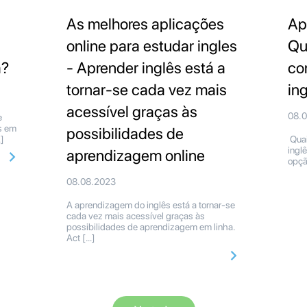
As melhores aplicações
Ap
online para estudar ingles
Qu
a?
- Aprender inglês está a
co
tornar-se cada vez mais
in
acessível graças às
08.
e
s em
possibilidades de
]
Quai
ingl
aprendizagem online
opçã
08.08.2023
A aprendizagem do inglês está a tornar-se
cada vez mais acessível graças às
possibilidades de aprendizagem em linha.
Act […]