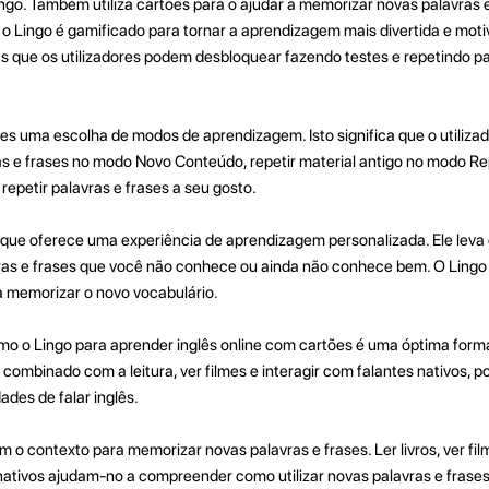
ngo. Também utiliza cartões para o ajudar a memorizar novas palavras 
, o Lingo é gamificado para tornar a aprendizagem mais divertida e mo
as que os utilizadores podem desbloquear fazendo testes e repetindo p
es uma escolha de modos de aprendizagem. Isto significa que o utiliza
s e frases no modo Novo Conteúdo, repetir material antigo no modo Re
epetir palavras e frases a seu gosto.
que oferece uma experiência de aprendizagem personalizada. Ele leva
ras e frases que você não conhece ou ainda não conhece bem. O Lingo
a memorizar o novo vocabulário.
como o Lingo para aprender inglês online com cartões é uma óptima form
combinado com a leitura, ver filmes e interagir com falantes nativos, 
des de falar inglês.
o contexto para memorizar novas palavras e frases. Ler livros, ver fi
 nativos ajudam-no a compreender como utilizar novas palavras e frase