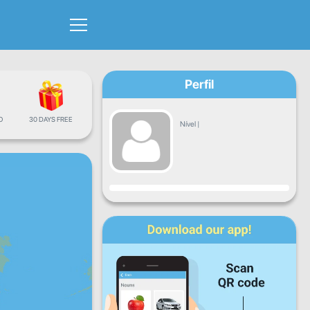
Perfil
O
30 DAYS FREE
Nível
|
Progresso
Seg
Ter
Qua
Qui