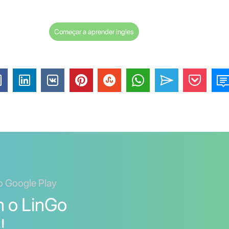
Começar a aprender ingles
o Google Play
m o LinGo
!