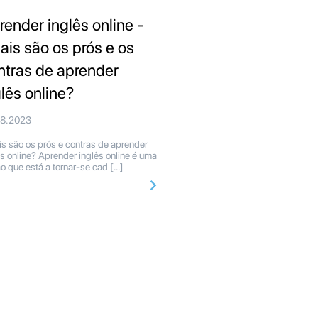
render inglês online -
ais são os prós e os
ntras de aprender
glês online?
08.2023
s são os prós e contras de aprender
ês online? Aprender inglês online é uma
o que está a tornar-se cad […]