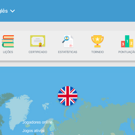
glês
LIÇÕES
CERTIFICADO
ESTATÍSTICAS
TORNEIO
PONTUAÇÃ
Jogadores online
Jogos ativos