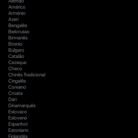
Alemão
Amárico
Arménio
Azeri
Bengalês
Bielorusso
Birmanês
Bósnio
Búlgaro
Catalão
Cazaque
Checo
Chinês Tradicional
Cingalês
Coreano
Croata
Dari
Dinamarquês
Eslovaco
Esloveno
Espanhol
Estoniano
Finlandês