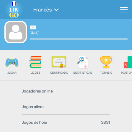
Francês
Nível
/
JOGAR
LIÇÕES
CERTIFICADO
ESTATÍSTICAS
TORNEIO
PONTU
Jogadores online
Jogos ativos
Jogos de hoje
3831