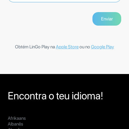
Obtém LinGo Play na
Apple Store
ou no
Google Play
Encontra o teu idioma!
Afrikaans
Albanês