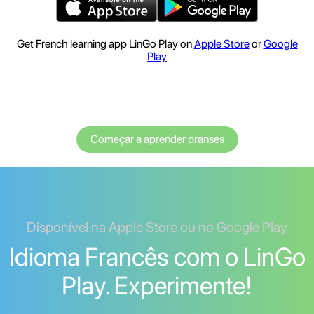
Get French learning app LinGo Play on
Apple Store
or
Google
Play
Começar a aprender pranses
Disponível na Apple Store ou no Google Play
Idioma Francês com o LinGo
Play. Experimente!