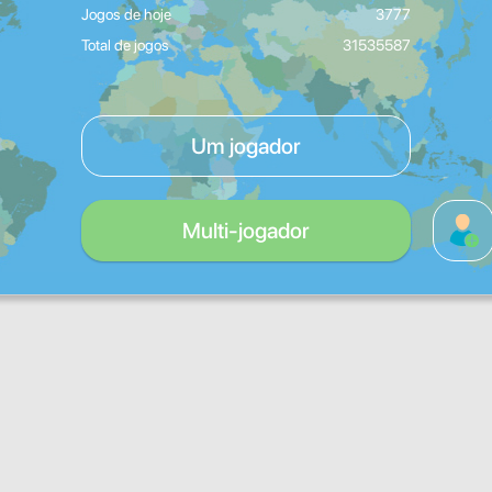
Jogos de hoje
3777
Total de jogos
31535587
Um jogador
Multi-jogador