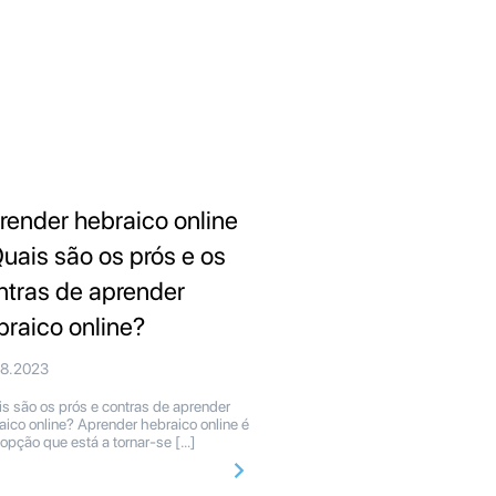
render hebraico online
Quais são os prós e os
ntras de aprender
braico online?
08.2023
s são os prós e contras de aprender
aico online? Aprender hebraico online é
opção que está a tornar-se […]