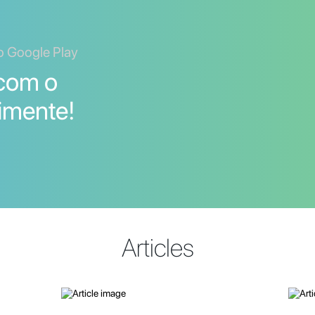
o Google Play
 com o
imente!
Articles