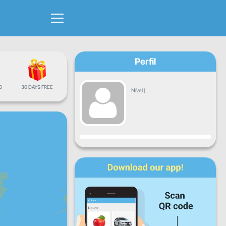
Perfil
O
30 DAYS FREE
Nível
|
Progresso
Seg
Ter
Qua
Qui