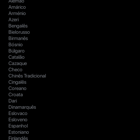
Alemão
Amárico
Arménio
Azeri
Bengalês
Bielorusso
Birmanês
Bósnio
Búlgaro
Catalão
Cazaque
Checo
Chinês Tradicional
Cingalês
Coreano
Croata
Dari
Dinamarquês
Eslovaco
Esloveno
Espanhol
Estoniano
Finlandês