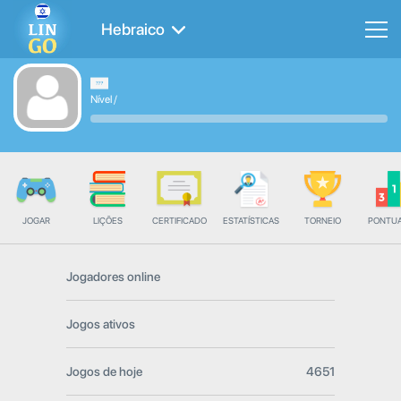
Hebraico
Nível
/
JOGAR
LIÇÕES
CERTIFICADO
ESTATÍSTICAS
TORNEIO
PONTU
Jogadores online
Jogos ativos
Jogos de hoje
4651