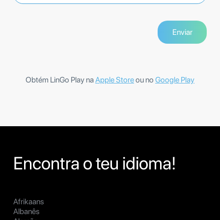
Obtém LinGo Play na
Apple Store
ou no
Google Play
Encontra o teu idioma!
Afrikaans
Albanês