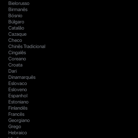
Bielorusso
Birmanês
Bósnio
Búlgaro
Catalão
Cazaque
Checo
Chinês Tradicional
Cingalês
Coreano
Croata
Dari
Dinamarquês
Eslovaco
Esloveno
Espanhol
Estoniano
Finlandês
Francês
Georgiano
Grego
Hebraico