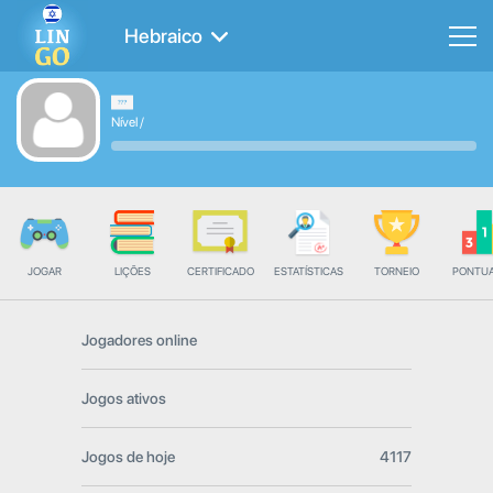
Hebraico
Nível
/
JOGAR
LIÇÕES
CERTIFICADO
ESTATÍSTICAS
TORNEIO
PONTU
Jogadores online
Jogos ativos
Jogos de hoje
4117