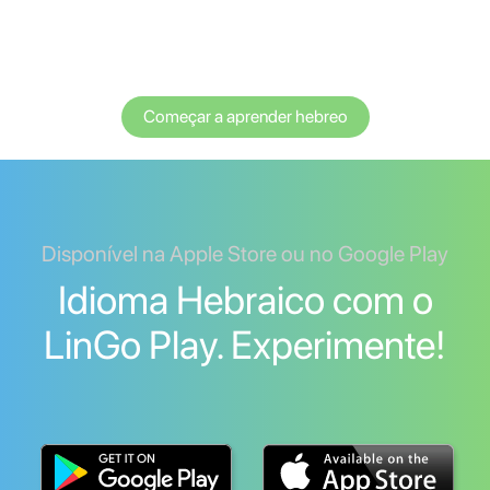
Começar a aprender hebreo
Disponível na Apple Store ou no Google Play
Idioma Hebraico com o
LinGo Play. Experimente!