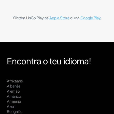
Obtém LinGo Play na
Apple Store
ou no
Google Play
Encontra o teu idioma!
Afrikaans
Albanês
Alemão
Amárico
Arménio
Azeri
Bengalês