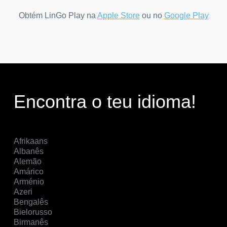
Obtém LinGo Play na
Apple Store
ou no
Google Play
Encontra o teu idioma!
Afrikaans
Albanês
Alemão
Amárico
Arménio
Azeri
Bengalês
Bielorusso
Birmanês