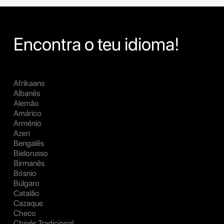
Encontra o teu idioma!
Afrikaans
Albanês
Alemão
Amárico
Arménio
Azeri
Bengalês
Bielorusso
Birmanês
Bósnio
Búlgaro
Catalão
Cazaque
Checo
Chinês Tradicional