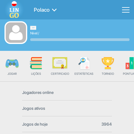
Polaco
Nível
/
JOGAR
LIÇÕES
CERTIFICADO
ESTATÍSTICAS
TORNEIO
PONTU
Jogadores online
Jogos ativos
Jogos de hoje
3964