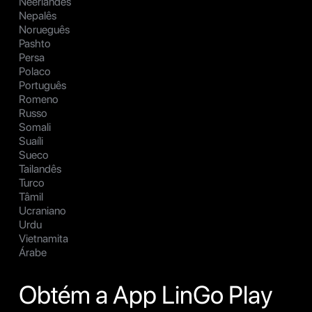
Neerlandês
Nepalês
Norueguês
Pashto
Persa
Polaco
Português
Romeno
Russo
Somali
Suaíli
Sueco
Tailandês
Turco
Tâmil
Ucraniano
Urdu
Vietnamita
Árabe
Obtém a App LinGo Play