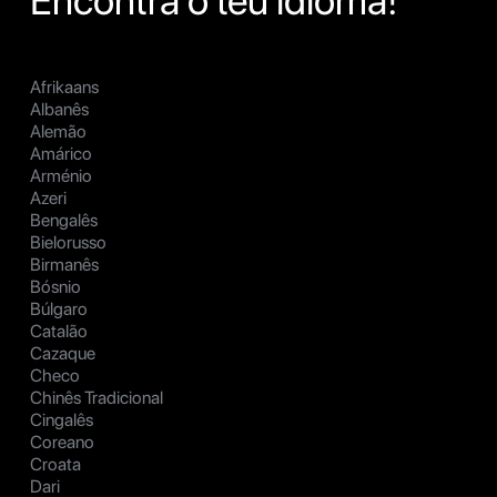
Encontra o teu idioma!
Afrikaans
Albanês
Alemão
Amárico
Arménio
Azeri
Bengalês
Bielorusso
Birmanês
Bósnio
Búlgaro
Catalão
Cazaque
Checo
Chinês Tradicional
Cingalês
Coreano
Croata
Dari