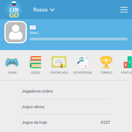
Russo
Nível
/
JOGAR
LIÇÕES
CERTIFICADO
ESTATÍSTICAS
TORNEIO
PONTU
Jogadores online
Jogos ativos
Jogos de hoje
4237