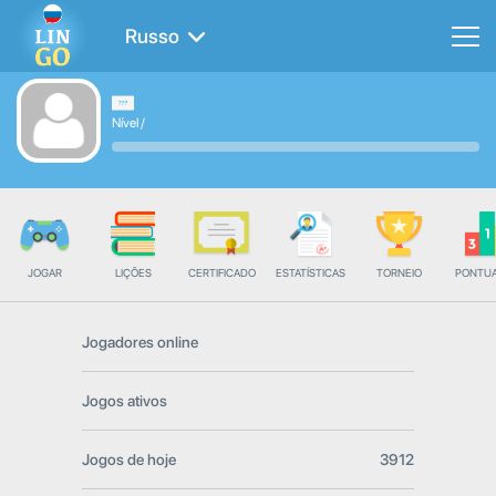
Russo
Nível
/
JOGAR
LIÇÕES
CERTIFICADO
ESTATÍSTICAS
TORNEIO
PONTU
Jogadores online
Jogos ativos
Jogos de hoje
3912