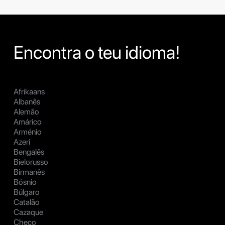
Encontra o teu idioma!
Afrikaans
Albanês
Alemão
Amárico
Arménio
Azeri
Bengalês
Bielorusso
Birmanês
Bósnio
Búlgaro
Catalão
Cazaque
Checo