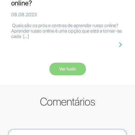
online?
08.08.2023
Quais são os prós e contras de aprender russo online?
Aprender russo online é uma opção que está a tornar-se
cada […]
Ver tudo
Comentários