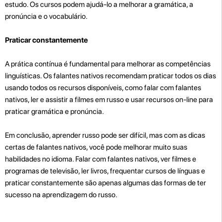
estudo. Os cursos podem ajudá-lo a melhorar a gramática, a
pronúncia e o vocabulário.
Praticar constantemente
A prática contínua é fundamental para melhorar as competências
linguísticas. Os falantes nativos recomendam praticar todos os dias
usando todos os recursos disponíveis, como falar com falantes
nativos, ler e assistir a filmes em russo e usar recursos on-line para
praticar gramática e pronúncia.
Em conclusão, aprender russo pode ser difícil, mas com as dicas
certas de falantes nativos, você pode melhorar muito suas
habilidades no idioma. Falar com falantes nativos, ver filmes e
programas de televisão, ler livros, frequentar cursos de línguas e
praticar constantemente são apenas algumas das formas de ter
sucesso na aprendizagem do russo.