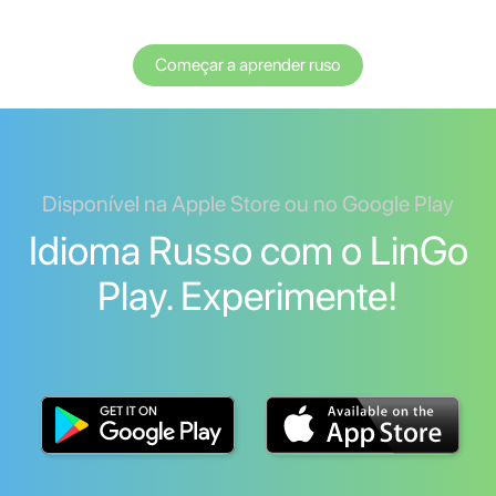
Começar a aprender ruso
Disponível na Apple Store ou no Google Play
Idioma Russo com o LinGo
Play. Experimente!