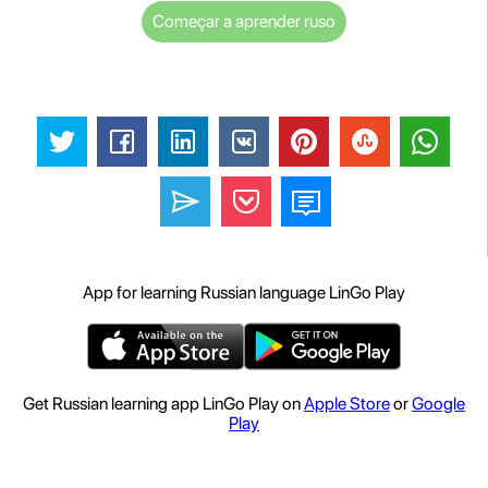
Começar a aprender ruso
App for learning Russian language LinGo Play
Get Russian learning app LinGo Play on
Apple Store
or
Google
Play