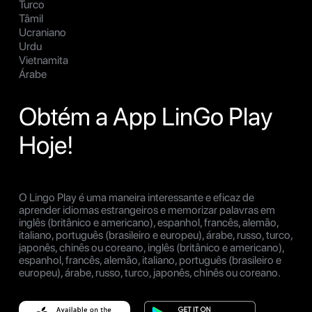
Turco
Tâmil
Ucraniano
Urdu
Vietnamita
Árabe
Obtém a App LinGo Play
Hoje!
O Lingo Play é uma maneira interessante e eficaz de
aprender idiomas estrangeiros e memorizar palavras em
inglês (britânico e americano), espanhol, francês, alemão,
italiano, português (brasileiro e europeu), árabe, russo, turco,
japonês, chinês ou coreano, inglês (britânico e americano),
espanhol, francês, alemão, italiano, português (brasileiro e
europeu), árabe, russo, turco, japonês, chinês ou coreano.